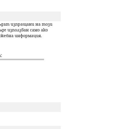
р
с
бъдат изпращани на този
ъде използван само ако
лужебна информация.
е
н
:
е