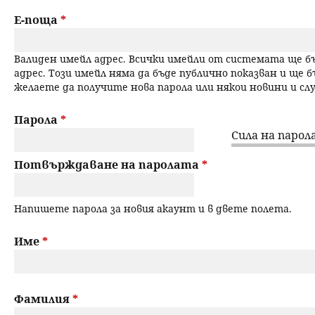
a
н
Е-поща
*
r
ю
Валиден имейл адрес. Всички имейли от системата ще 
y
адрес. Този имейл няма да бъде публично показван и ще б
желаете да получите нова парола или някои новини и с
t
a
Парола
*
Сила на парола
b
Потвърждаване на паролата
*
s
Напишете парола за новия акаунт и в двете полета.
Име
*
Фамилия
*