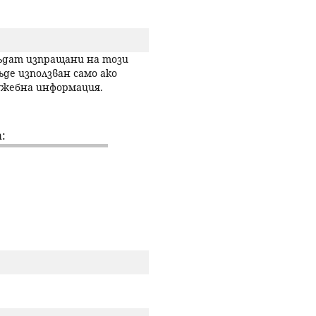
р
с
бъдат изпращани на този
ъде използван само ако
лужебна информация.
е
н
:
е