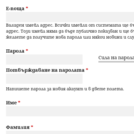
a
н
Е-поща
*
r
ю
Валиден имейл адрес. Всички имейли от системата ще 
y
адрес. Този имейл няма да бъде публично показван и ще б
желаете да получите нова парола или някои новини и с
t
a
Парола
*
Сила на парола
b
Потвърждаване на паролата
*
s
Напишете парола за новия акаунт и в двете полета.
Име
*
Фамилия
*