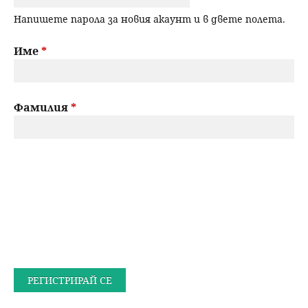
Напишете парола за новия акаунт и в двете полета.
Име
*
Фамилия
*