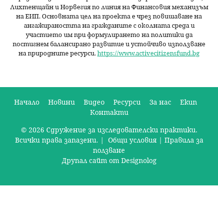
Лихтенщайн и Норвегия по линия на Финансовия механизъм
на ЕИП. Основната цел на проекта е чрез повишаване на
ангажираността на гражданите с околната среда и
участието им при формулирането на политики да
постигнем балансирано развитие и устойчиво използване
на природните ресурси.
https://www.activecitizensfund.bg
Начало
Новини
Видео
Ресурси
За нас
Екип
Контакти
О
© 2026 Сдружение за изследователски практики.
с
Всички права запазени. |
Общи условия
|
Правила за
н
ползване
Друпал сайт от Designolog
о
в
н