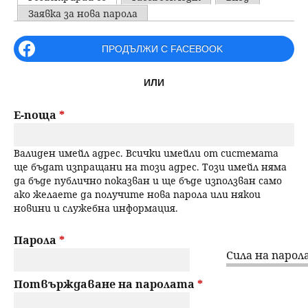
u
P
Заявка за нова парола
н
ъ
r
ПРОДЪЛЖИ С FACEBOOK
ю
р
i
ИЛИ
m
с
a
Е-поща
*
е
r
Валиден имейл адрес. Всички имейли от системата
н
y
ще бъдат изпращани на този адрес. Този имейл няма
да бъде публично показван и ще бъде използван само
t
е
ако желаете да получите нова парола или някои
новини и служебна информация.
a
b
Парола
*
Сила на парола
s
Потвърждаване на паролата
*