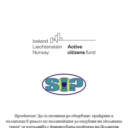
Проектът "Да си спомним да
общуваме
: граждани и
политици в диалог по политиките за опазване на околната
среда" се изпълнява с финансовата подкрепа на Исландия,