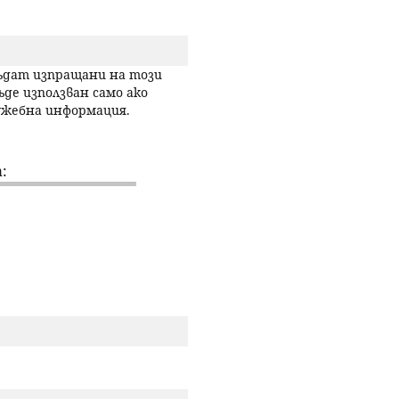
р
с
бъдат изпращани на този
ъде използван само ако
лужебна информация.
е
н
:
е