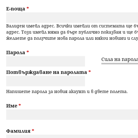
a
н
Е-поща
*
r
ю
Валиден имейл адрес. Всички имейли от системата ще 
y
адрес. Този имейл няма да бъде публично показван и ще б
желаете да получите нова парола или някои новини и с
t
a
Парола
*
Сила на парола
b
Потвърждаване на паролата
*
s
Напишете парола за новия акаунт и в двете полета.
Име
*
Фамилия
*