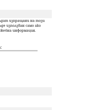
р
с
бъдат изпращани на този
ъде използван само ако
лужебна информация.
е
н
:
е