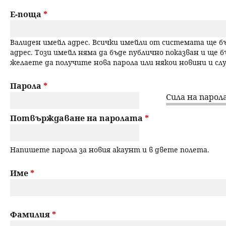
a
н
Е-поща
*
r
ю
Валиден имейл адрес. Всички имейли от системата ще 
y
адрес. Този имейл няма да бъде публично показван и ще б
желаете да получите нова парола или някои новини и с
t
a
Парола
*
Сила на парола
b
Потвърждаване на паролата
*
s
Напишете парола за новия акаунт и в двете полета.
Име
*
Фамилия
*