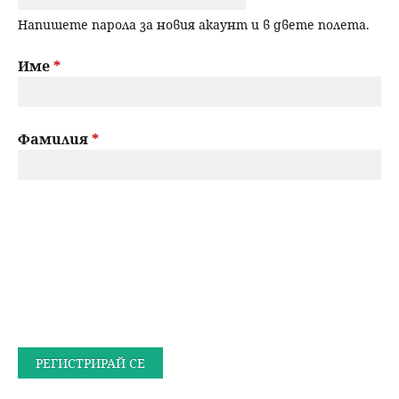
Напишете парола за новия акаунт и в двете полета.
Име
*
Фамилия
*