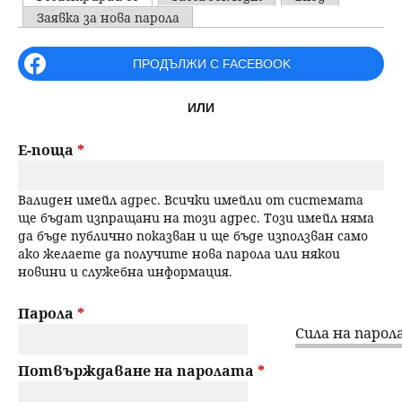
u
P
Заявка за нова парола
н
ъ
r
ПРОДЪЛЖИ С FACEBOOK
ю
р
i
ИЛИ
m
с
a
Е-поща
*
е
r
Валиден имейл адрес. Всички имейли от системата
н
y
ще бъдат изпращани на този адрес. Този имейл няма
да бъде публично показван и ще бъде използван само
t
е
ако желаете да получите нова парола или някои
новини и служебна информация.
a
b
Парола
*
Сила на парола
s
Потвърждаване на паролата
*