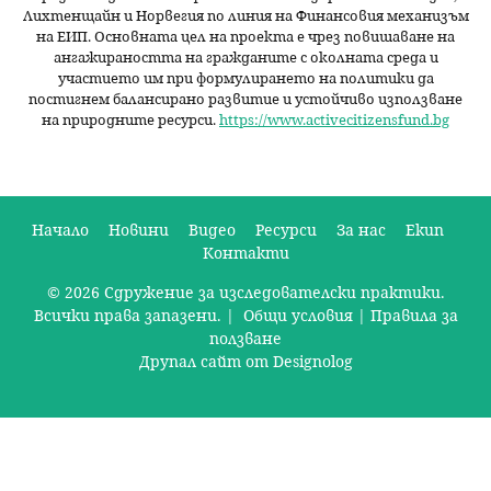
Лихтенщайн и Норвегия по линия на Финансовия механизъм
на ЕИП. Основната цел на проекта е чрез повишаване на
ангажираността на гражданите с околната среда и
участието им при формулирането на политики да
постигнем балансирано развитие и устойчиво използване
на природните ресурси.
https://www.activecitizensfund.bg
Начало
Новини
Видео
Ресурси
За нас
Екип
Контакти
О
© 2026 Сдружение за изследователски практики.
с
Всички права запазени. |
Общи условия
|
Правила за
н
ползване
Друпал сайт от Designolog
о
в
н