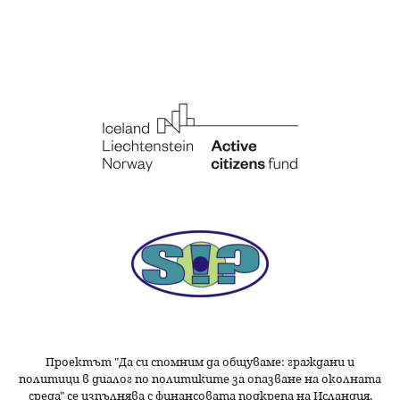
Проектът "Да си спомним да
общуваме
: граждани и
политици в диалог по политиките за опазване на околната
среда" се изпълнява с финансовата подкрепа на Исландия,