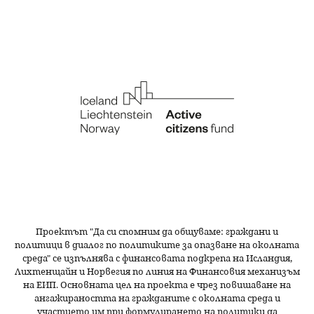
Проектът "Да си спомним да
общуваме
: граждани и
политици в диалог по политиките за опазване на околната
среда" се изпълнява с финансовата подкрепа на Исландия,
Лихтенщайн и Норвегия по линия на Финансовия механизъм
на ЕИП. Основната цел на проекта е чрез повишаване на
ангажираността на гражданите с околната среда и
участието им при формулирането на политики да