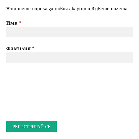
Напишете парола за новия акаунт и в двете полета.
Име
*
Фамилия
*