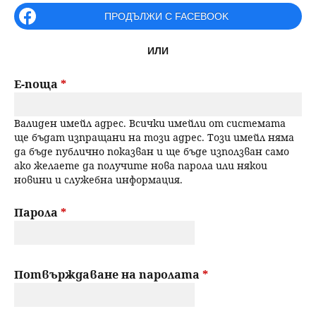
r
ПРОДЪЛЖИ С FACEBOOK
н
р
i
ю
ИЛИ
m
с
a
Е-поща
*
е
r
Валиден имейл адрес. Всички имейли от системата
н
y
ще бъдат изпращани на този адрес. Този имейл няма
да бъде публично показван и ще бъде използван само
t
е
ако желаете да получите нова парола или някои
новини и служебна информация.
a
b
Парола
*
s
Потвърждаване на паролата
*