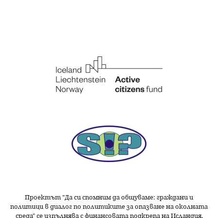
Проектът "Да си спомним да
общуваме
: граждани и
политици в диалог по политиките за опазване на околната
среда" се изпълнява с финансовата подкрепа на Исландия,