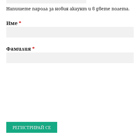
Напишете парола за новия акаунт и в двете полета.
Име
*
Фамилия
*