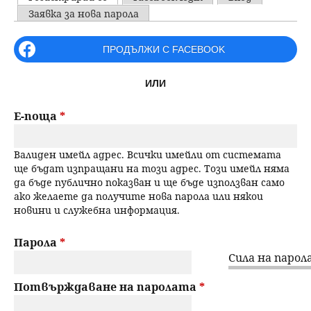
u
P
Заявка за нова парола
н
ъ
r
ПРОДЪЛЖИ С FACEBOOK
ю
р
i
ИЛИ
m
с
a
Е-поща
*
е
r
Валиден имейл адрес. Всички имейли от системата
н
y
ще бъдат изпращани на този адрес. Този имейл няма
да бъде публично показван и ще бъде използван само
t
е
ако желаете да получите нова парола или някои
новини и служебна информация.
a
b
Парола
*
Сила на парола
s
Потвърждаване на паролата
*