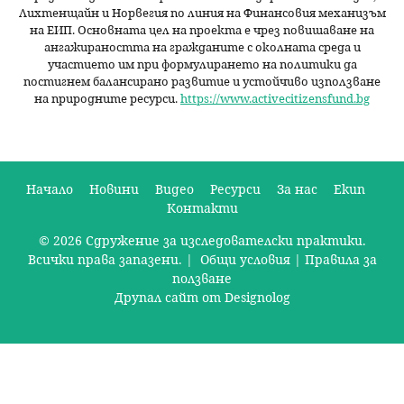
Лихтенщайн и Норвегия по линия на Финансовия механизъм
на ЕИП. Основната цел на проекта е чрез повишаване на
ангажираността на гражданите с околната среда и
участието им при формулирането на политики да
постигнем балансирано развитие и устойчиво използване
на природните ресурси.
https://www.activecitizensfund.bg
Начало
Новини
Видео
Ресурси
За нас
Екип
Контакти
О
© 2026 Сдружение за изследователски практики.
с
Всички права запазени. |
Общи условия
|
Правила за
н
ползване
Друпал сайт от Designolog
о
в
н