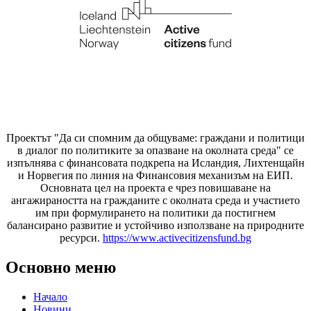
Проектът "Да си спомним да
общуваме
: граждани и политици
в диалог по политиките за опазване на околната среда" се
изпълнява с финансовата подкрепа на Исландия, Лихтенщайн
и Норвегия по линия на Финансовия механизъм на ЕИП.
Основната цел на проекта е чрез повишаване на
ангажираността на гражданите с околната среда и участието
им при формулирането на политики да постигнем
балансирано развитие и устойчиво използване на природните
ресурси.
https://www.activecitizensfund.bg
Основно меню
Начало
Новини