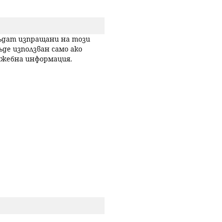
р
бъдат изпращани на този
с
ъде използван само ако
лужебна информация.
е
н
е