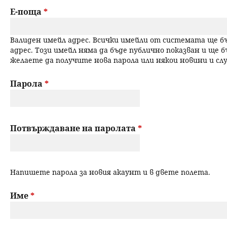
a
Е-поща
*
н
r
ю
Валиден имейл адрес. Всички имейли от системата ще 
y
адрес. Този имейл няма да бъде публично показван и ще б
желаете да получите нова парола или някои новини и с
t
a
Парола
*
b
s
Потвърждаване на паролата
*
Напишете парола за новия акаунт и в двете полета.
Име
*