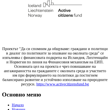
Проектът "Да си спомним да
общуваме
: граждани и политици
в диалог по политиките за опазване на околната среда" се
изпълнява с финансовата подкрепа на Исландия, Лихтенщайн
и Норвегия по линия на Финансовия механизъм на ЕИП.
Основната цел на проекта е чрез повишаване на
ангажираността на гражданите с околната среда и участието
им при формулирането на политики да постигнем
балансирано развитие и устойчиво използване на природните
ресурси.
https://www.activecitizensfund.bg
Основно меню
Начало
Новини