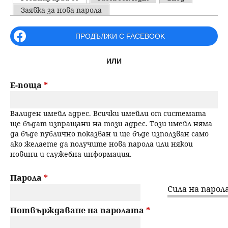
u
P
Заявка за нова парола
н
ъ
r
ПРОДЪЛЖИ С FACEBOOK
ю
р
i
ИЛИ
m
с
a
Е-поща
*
е
r
Валиден имейл адрес. Всички имейли от системата
н
y
ще бъдат изпращани на този адрес. Този имейл няма
да бъде публично показван и ще бъде използван само
t
е
ако желаете да получите нова парола или някои
новини и служебна информация.
a
b
Парола
*
Сила на парола
s
Потвърждаване на паролата
*