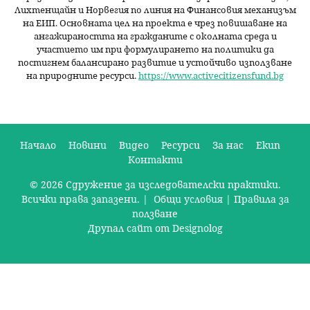
Лихтенщайн и Норвегия по линия на Финансовия механизъм
на ЕИП. Основната цел на проекта е чрез повишаване на
ангажираността на гражданите с околната среда и
участието им при формулирането на политики да
постигнем балансирано развитие и устойчиво използване
на природните ресурси.
https://www.activecitizensfund.bg
Начало
Новини
Видео
Ресурси
За нас
Екип
Контакти
О
© 2026 Сдружение за изследователски практики.
с
Всички права запазени. |
Общи условия
|
Правила за
н
ползване
Друпал сайт от Designolog
о
в
н