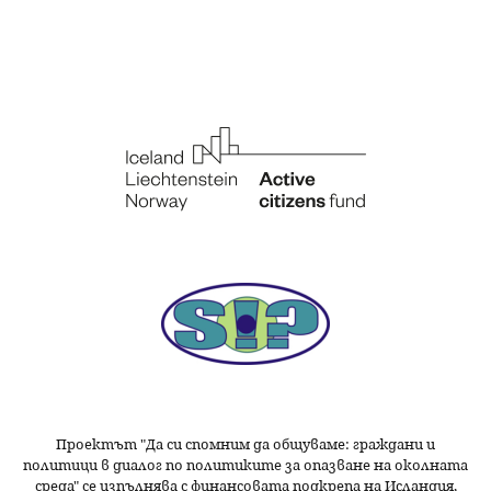
Проектът "Да си спомним да
общуваме
: граждани и
политици в диалог по политиките за опазване на околната
среда" се изпълнява с финансовата подкрепа на Исландия,