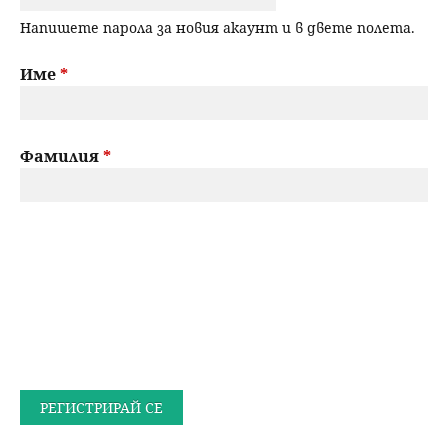
Напишете парола за новия акаунт и в двете полета.
Име
*
Фамилия
*