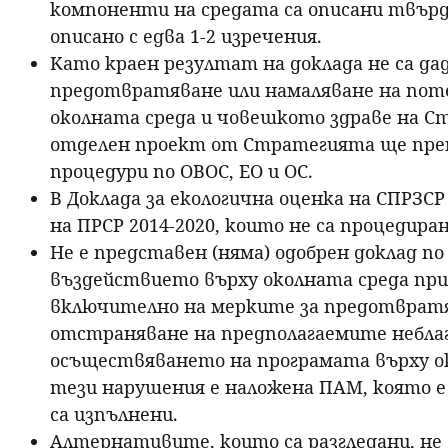
компоненти на средата са описани твърд
описано с едва 1-2 изречения.
Като краен резултат на доклада не са дад
предотвратяване или намаляване на пот
околната среда и човешкото здраве на Ст
отделен проект от Стратегията ще пре
процедури по ОВОС, ЕО и ОС.
В Доклада за екологична оценка на СПРЗСР
на ПРСР 2014-2020, които не са процедира
Не е представен (няма) одобрен доклад п
въздействието върху околната среда при 
включително на мерките за предотвратя
отстраняване на предполагаемите небла
осъществяването на програмата върху ок
тези нарушения е наложена ПАМ, която е
са изпълнени.
Алтернативите, които са разгледани, не