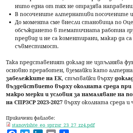
нито една от тях не отразява направени
В посочените алтернативи посочените ц
До момента сме внесли становища по Оце
обсъждането в тематичната работна груп
предвид и не са коментирани, макар да с
съвместимост.
Така представеният доклад не изпълнява фун
основно преработен, вземайки като алтерн
забележките на ЕК
, стъпвайки върху
докла
въздействието върху околната среда при 
макро мерки и условия за намаляване на
на СПРЗСР 2023-2027
върху околната среда и
Прикачени файлове:
stanovishte_eo_sprzsr_23_27_zz4.pdf