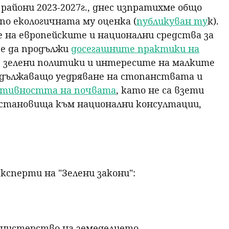
 райони 2023-2027г., днес изпратихме общо
р
по екологичната му оценка (
публикуван ту
к).
е на европейските и национални средства за
с
че да продължи
досегашните практики на
е зелени политики и интересите на малките
е
родължаващо уедряване на стопанствата и
уктивността на почвата
, като не са взети
н
становища към национални консултации,
е
.
ксперти на "Зелени закони":
земеделието