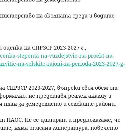
ната среда и водите
оценка на СПРЗСР 2023-2027 г.,
enka-stepenta-na-vuzdejstvie-na-proekt-na-
azvitie-na-selskite-rajoni-za-perioda-2023-2027-g-
а СПРЗСР 2023-2027, въпреки своя обем от
формално, не представя реален анализ и
 план за земеделието и селските райони.
от ИАОС. Не се цитират и предполагаме, че
мите, няма описана литература, повечето