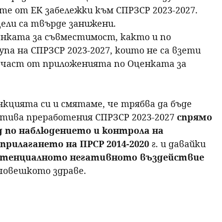
те от ЕК забележки към СПРЗСР 2023-2027.
ели са твърде занижени.
нката за съвместимост, както и по
а на СПРЗСР 2023-2027, които не са взети
а част от приложенията по Оценката за
кцията си и смятаме, че трябва да бъде
атива преработения СПРЗСР 2023-2027
спрямо
д по наблюдението и контрола на
прилагането на ПРСР 2014-2020
г. и давайки
 потенциалното негативното въздействие
 човешкото здраве.