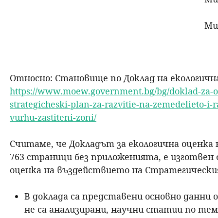
Министерство на окол
Относно: Становище по Доклад на екологична 
https://www.moew.government.bg/bg/doklad-za-oc
strategicheski-plan-za-razvitie-na-zemedelieto-i-r
vurhu-zastiteni-zoni/
Считаме, че Докладът за екологична оценка н
763 страници без приложенията, е изготвен 
оценка на въздействието на Стратегическия
В доклада са представени основно данни 
не са анализирани, научни статии по те