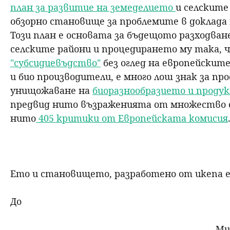
план за развитие на земеделието
и селските
н
обзорно становище за проблемите в доклада 
Този план е основата за бъдещото разходван
ю
селските райони и процедирането му така, 
"субсидиевъдство"
без оглед на европейскит
и био производители, е много лош знак за п
унищожаване на
биоразнообразието и прод
предвид нито възраженията от множество 
нито
405 критики от Европейската комисия
Ето и становището, разработено от икепа е
До
Министерство на 