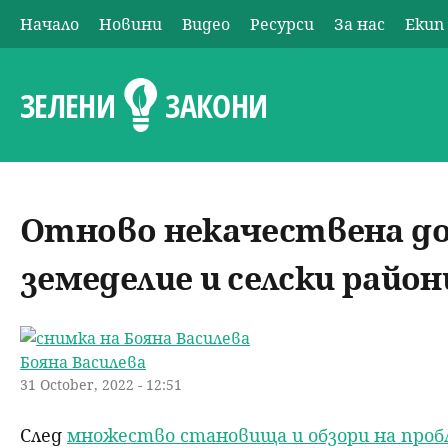
Начало
Новини
Видео
Ресурси
За нас
Екип
О
с
ЗЕЛЕНИ
ЗАКОНИ
н
о
Отново некачествена до
в
земеделие и селски райони
н
о
Бояна Василева
м
31 October, 2022 - 12:51
е
След
множество становища и обзори на про