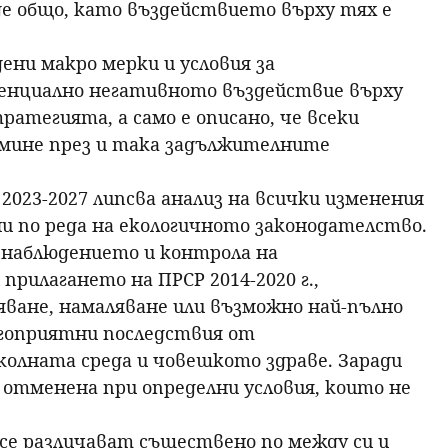
е общо, като въздействието върху тях е
ени макро мерки и условия за
енциално негативното въздействие върху
ратегията, а само е описано, че всеки
мине през и така задължителните
 2023-2027 липсва анализ на всички изменения
ни по реда на екологичното законодателство.
о наблюдението и контрола на
прилагането на ПРСР 2014-2020 г.,
ване, намаляване или възможно най-пълно
гоприятни последствия от
олната среда и човешкото здраве. Заради
 отменена при определни условия, които не
 се различават съществено по между си и