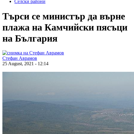
Селски райони
Търси се министър да върне
плажа на Камчийски пясъци
на България
Стефан Аврамов
25 August, 2021 - 12:14