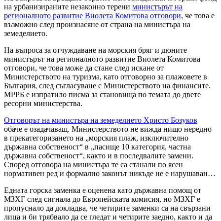
на урбанизираните незаконно терени
министърът на
регионалното развитие Виолета Комитова отговори
, че това е
възможно след произнасяне от страна на министъра на
земеделието.
На въпроса за отчуждаване на морския бряг и дюните
министърът на регионалното развитие Виолета Комитова
отговори, че това може да стане след искане от
Министерството на туризма, като отговорно за плажовете в
България, след съгласуване с Министерството на финансите.
МРРБ е изпратило писма за становища по темата до двете
ресорни министерства.
Отговорът на министъра на земеделието Христо Бозуков
обаче е озадачаващ. Министерството не вижда нищо нередно
в прекатегоризането на „морския плаж, изключително
държавна собственост“ в „пасище 10 категория, частна
държавна собственост“, както и в последвалите замени.
Според отговора на министъра те са станали по ясен
нормативен ред и формално законът никъде не е нарушаван…
Едната горска заменка е оценена като държавна помощ от
МЗХГ след сигнала до Европейската комисия, но МЗХГ е
пропуснало да докладва, че четирите заменки са на свързани
лица и би трябвало да се гледат и четирите заедно, както и да