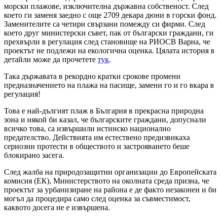
морски плажове, изключителна държавна собственост. След
което ги заменя заедно с още 2709 декара дюни в горски фонд.
Заменителите са четири свързани помежду си фирми. След
което друг министерски съвет, пак от български граждани, ги
прехвърли в регулация след становище на РИОСВ Варна, че
проектът не подлежи на екологична оценка. Цялата история в
детайли може да прочетете
тук
.
Така държавата в рекордно кратки срокове промени
предназначението на плажа на пасище, замени го и го вкара в
регулация!
Това е най-дългият плаж в България в прекрасна природна
зона и някой би казал, че българските граждани, допуснали
всичко това, са извършили истинско национално
предателство. Действията им естествено предизвикаха
сериозни протести в обществото и застрояването беше
блокирано засега.
След жалба на природозащитни организации до Европейската
комисия (ЕК), Министерството на околната среда призна, че
проектът за урбанизиране на района е де факто незаконен и би
могъл да процедира само след оценка за съвместимост,
каквото досега не е извършена.