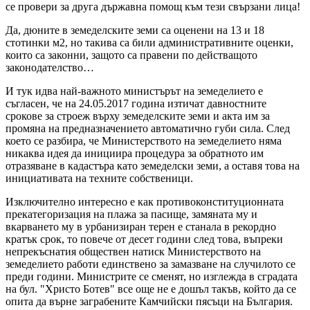
се провери за друга държавна помощ към тези свързани лица!
Да, дюните в земеделските земи са оценени на 13 и 18
стотинки м2, но такива са били административните оценки,
които са законни, защото са правени по действащото
законодателство…
И тук идва най-важното министърът на земеделието е
съгласен, че на 24.05.2017 година изтичат давностните
срокове за строеж върху земеделските земи и акта им за
промяна на предназначението автоматично губи сила. След
което се разбира, че Министерството на земеделието няма
никаква идея да инициира процедура за обратното им
отразяване в кадастъра като земеделски земи, а оставя това на
инициативата на техните собственици.
Изключително интересно е как противоконституционната
прекатегоризация на плажа за пасище, замяната му и
вкарването му в урбанизиран терен е станала в рекордно
кратък срок, то повече от десет години след това, въпреки
непрекъснатия обществен натиск Министерството на
земеделието работи единствено за замазване на случилото се
преди години. Министрите се сменят, но изглежда в сградата
на бул. "Христо Ботев" все още не е дошъл такъв, който да се
опита да върне заграбените Камчийски пясъци на България.