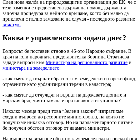
След нова жалба на природозащитни организации до ЕК, че с
тези заменки е предоставена държавна помощ, държавата
започна процедура за нейното връщане, която без малко да
приключи с пълно замазване на случая - последното развитие
виж тук.
Каква е управленската задача днес?
Въпросът бе поставен отново в 46-ото Народно събрание. В
края на юли народната представителка Зорница Стратиева
зададе въпроси към
Министъра на регионалното развитие
и
министъра на земеделието
:
- как смятат да върнат обратно към земеделски и горски фонд,
отразените като урбанизирани терени в кадастъра;
- как смятат да отчуждят и върнат на държавата дюните и
морския бряг, чиято замяна е противоконституционна?
Няколко месеца преди това “Зелени закони” изпратихме
сходни въпроси до ресорните министерства, на които не
получихме никакъв отговор. Но на парламентарното питане
бе получен обстоен отговор от двамата министри.
На въпроса за връщане обратно към земеделски и горски фонд