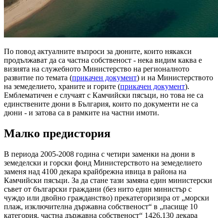
По повод актуалните въпроси за дюните, които някакси
продължават да са частна собственост - нека видим каква е
визията на служебното Министерство на регионалното
развитие по темата (
прикачен документ
) и на Министерството
на земеделието, храните и горите (
прикачен документ
).
Емблематичен е случаят с Камчийски пясъци, но това не са
единствените дюни в България, които по документи не са
дюни - и затова са в рамките на частни имоти.
Малко предистория
В периода 2005-2008 година с четири заменки на дюни в
земеделски и горски фонд Министерството на земеделието
заменя над 4100 декара крайбрежна ивица в района на
Камчийски пясъци. За да стане тази замяна един министерски
съвет от български граждани (без нито един министър с
чуждо или двойно гражданство) прекатегоризира от „морски
плаж, изключителна държавна собственост“ в „пасище 10
категория, частна държавна собственост“ 1426,130 декара