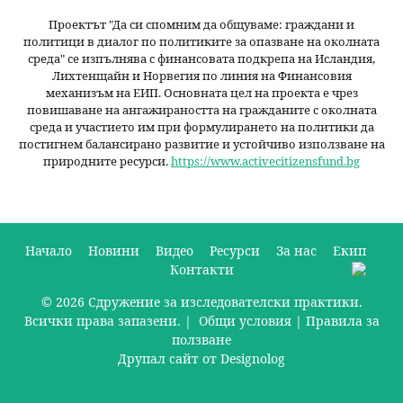
Проектът "Да си спомним да
общуваме
: граждани и
политици в диалог по политиките за опазване на околната
среда" се изпълнява с финансовата подкрепа на Исландия,
Лихтенщайн и Норвегия по линия на Финансовия
механизъм на ЕИП. Основната цел на проекта е чрез
повишаване на ангажираността на гражданите с околната
среда и участието им при формулирането на политики да
постигнем балансирано развитие и устойчиво използване на
природните ресурси.
https://www.activecitizensfund.bg
Начало
Новини
Видео
Ресурси
За нас
Екип
Контакти
О
© 2026 Сдружение за изследователски практики.
с
Всички права запазени. |
Общи условия
|
Правила за
н
ползване
Друпал сайт от Designolog
о