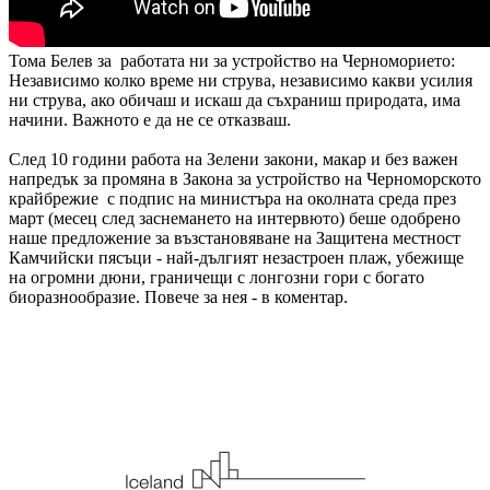
Тома Белев за работата ни за устройство на Черноморието
:
Независимо колко време ни струва, независимо какви усилия
ни струва, ако обичаш и искаш да съхраниш природата, има
начини. Важното е да не се отказваш.
След 10 години работа на Зелени закони, макар и без важен
напредък за промяна в Закона за устройство на Черноморското
крайбрежие с подпис на министъра на околната среда през
март (месец след заснемането на интервюто) беше одобрено
наше предложение за възстановяване на Защитена местност
Камчийски пясъци - най-дългият незастроен плаж, убежище
на огромни дюни, граничещи с лонгозни гори с богато
биоразнообразие. Повече за нея - в коментар.