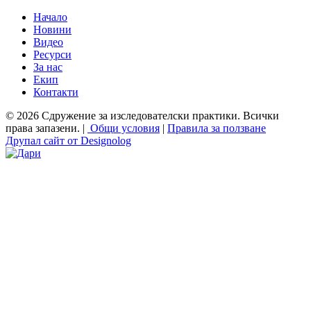
Начало
Новини
Видео
Ресурси
За нас
Екип
Контакти
© 2026 Сдружение за изследователски практики. Всички
права запазени. |
Общи условия
|
Правила за ползване
Друпал сайт от Designolog