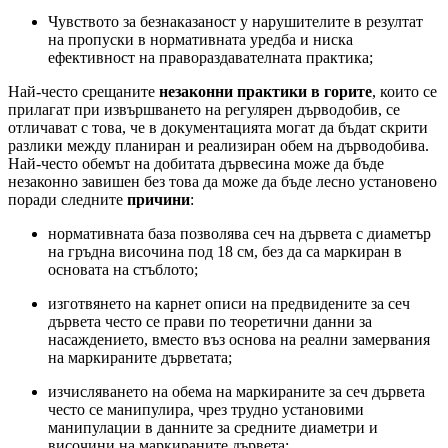
Чувството за безнаказаност у нарушителите в резултат
на пропуски в нормативната уредба и ниска
ефективност на правораздавателната практика;
Най-често срещаните
незаконни практики в горите
, които се
прилагат при извършването на регулярен дърводобив, се
отличават с това, че в документацията могат да бъдат скрити
разлики между планиран и реализиран обем на дърводобива.
Най-често обемът на добитата дървесина може да бъде
незаконно завишен без това да може да бъде лесно установено
поради следните
причини
:
нормативната база позволява сеч на дървета с диаметър
на гръдна височина под 18 см, без да са маркиран в
основата на стъблото;
изготвянето на карнет описи на предвидените за сеч
дървета често се прави по теоретични данни за
насаждението, вместо въз основа на реални замервания
на маркираните дърветата;
изчисляването на обема на маркираните за сеч дървета
често се манипулира, чрез трудно установими
манипулации в данните за средните диаметри и
височини на маркираните дървета;