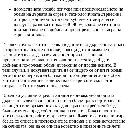
нормативната уредба допуска при преизчисляването на
обема на дървата за огрев и технологичната дървесина
от пространствени в плътни кубически метра да се
натрупва разлика от около 30-40 %, която не се отчита
при заплащане на добива и при определяне размера на
тарифната такса.
Изключително честите грешки в данните за дървесните запаси
в горскостопанските планове, водещи до занижаване на
реалните запаси, дава възможност при спазване на
предписаната по план интензивност на сечта да бъдат
добивани по-големи обеми дървесина от предвидените. В
тези случаи, в документацията на сечището се отчитат обеми
на добитата дървесина близки до планирания за добив обем,
като допълнителните количества се скриват и съответно
открадват без документална следа.
Ключово условие за реализацията на незаконно добитата
дървесина след отсичането й е тя да бъде транспортирана от
сечището или временния склад до краен потребител без да
бъде отчетена пред собственика на гората. Това се постига
като незаконно добитата дървесина най-често се транспортира
без да се описва в протоколите за приемане и освидетелстване
на сечищата, без да се описва коректно в превозните билети