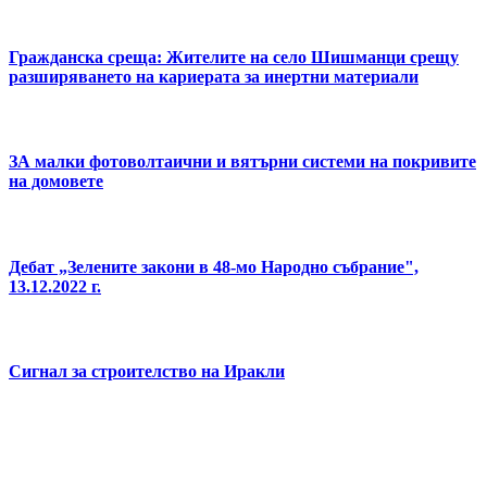
Гражданска среща: Жителите на село Шишманци срещу
разширяването на кариерата за инертни материали
ЗА малки фотоволтаични и вятърни системи на покривите
на домовете
Дебат „Зелените закони в 48-мо Народно събрание",
13.12.2022 г.
Сигнал за строителство на Иракли