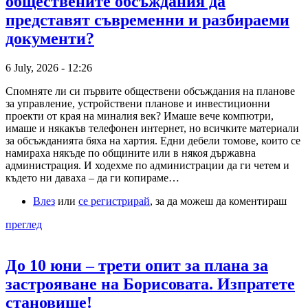
обществените обсъждания да
представят съвременни и разбираеми
документи?
6 July, 2026 - 12:26
Спомняте ли си първите обществени обсъждания на планове
за управление, устройствени планове и инвестиционни
проекти от края на миналия век? Имаше вече компютри,
имаше и някакъв телефонен интернет, но всичките материали
за обсъжданията бяха на хартия. Едни дебели томове, които се
намираха някъде по общините или в някоя държавна
администрация. И ходехме по администрации да ги четем и
където ни даваха – да ги копираме…
Влез
или
се регистрирай
, за да можеш да коментираш
преглед
До 10 юни – трети опит за плана за
застрояване на Борисовата. Изпратете
становище!