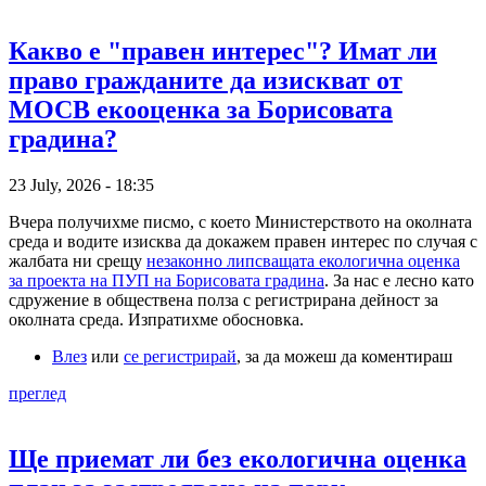
Какво е "правен интерес"? Имат ли
право гражданите да изискват от
МОСВ екооценка за Борисовата
градина?
23 July, 2026 - 18:35
Вчера получихме писмо, с което Министерството на околната
среда и водите изисква да докажем правен интерес по случая с
жалбата ни срещу
незаконно липсващата екологична оценка
за проекта на ПУП на Борисовата градина
. За нас е лесно като
сдружение в обществена полза с регистрирана дейност за
околната среда. Изпратихме обосновка.
Влез
или
се регистрирай
, за да можеш да коментираш
преглед
Ще приемат ли без екологична оценка