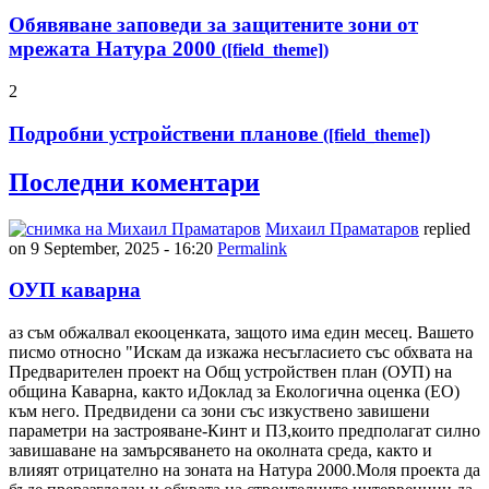
Обявяване заповеди за защитените зони от
мрежата Натура 2000
([field_theme])
2
Подробни устройствени планове
([field_theme])
Последни коментари
Михаил Праматаров
replied
on
9 September, 2025 - 16:20
Permalink
ОУП каварна
аз съм обжалвал екооценката, защото има един месец. Вашето
писмо относно "Искам да изкажа несъгласието със обхвата на
Предварителен проект на Общ устройствен план (ОУП) на
община Каварна, както иДоклад за Екологична оценка (ЕО)
към него. Предвидени са зони със изкуствено завишени
параметри на застрояване-Кинт и ПЗ,които предполагат силно
завишаване на замърсяването на околната среда, както и
влияят отрицателно на зоната на Натура 2000.Моля проекта да