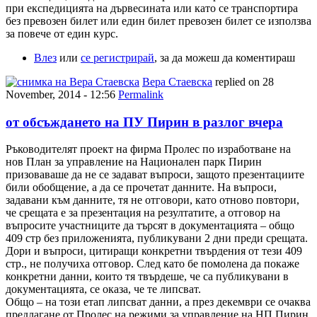
при експедицията на дървесината или като се транспортира
без превозен билет или един билет превозен билет се използва
за повече от един курс.
Влез
или
се регистрирай
, за да можеш да коментираш
Вера Стаевска
replied on
28
November, 2014 - 12:56
Permalink
от обсъждането на ПУ Пирин в разлог вчера
Ръководителят проект на фирма Пролес по изработване на
нов План за управление на Национален парк Пирин
призоваваше да не се задават въпроси, защото презентациите
били обобщение, а да се прочетат данните. На въпроси,
задавани към данните, тя не отговори, като отново повтори,
че срещата е за презентация на резултатите, а отговор на
въпросите участниците да търсят в документацията – общо
409 стр без приложенията, публикувани 2 дни преди срещата.
Дори и въпроси, цитиращи конкретни твърдения от тези 409
стр., не получиха отговор. След като бе помолена да покаже
конкретни данни, които тя твърдеше, че са публикувани в
документацията, се оказа, че те липсват.
Общо – на този етап липсват данни, а през декември се очаква
предлагане от Пролес на режими за управление на НП Пирин,