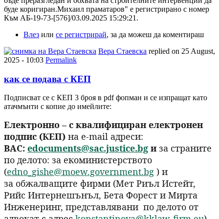
бъде преразгледан и обхвата на строителните интервенции да
буде коригиран.Михаил праматаров" е регистрирано с номер
Към АБ-19-73-[576]/03.09.2025 15:29:21.
Влез
или
се регистрирай
, за да можеш да коментираш
Вера Стаевска
replied on
25 August,
2025 - 10:03
Permalink
как се подава с КЕП
Подписват се с КЕП 3 броя в pdf фопман и се изпращат като
атачмънти с копие до имейлите:
Електронно – с квалифициран електронен
подпис (КЕП)
на e-mail адреси:
ВАС:
edocuments@sac.justice.bg
и
за страните
по делото: за екоминистерството
(
edno_gishe@moew.government.bg
) и
за обжалващите фирми (Мет Риъл Истейт,
Рийс Интернешънъл, Бета Форест и Мирта
Инженеринг, представлявани по делото от
адвокат с адрес
konstantinova@kklaw-firm.eu
)