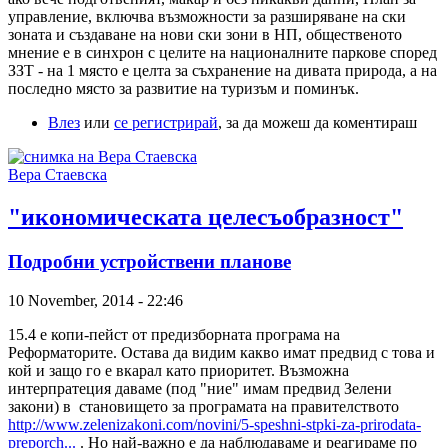
управление, включва възможности за разширяване на ски
зоната и създаване на нови ски зони в НП, общественото
мнение е в синхрон с целите на националните паркове според
ЗЗТ - на 1 място е целта за съхранение на дивата природа, а на
последно място за развитие на туризъм и поминък.
Влез
или
се регистрирай
, за да можеш да коментираш
Вера Стаевска
"икономическата целесъобразност"
Подробни устройствени планове
10 November, 2014 - 22:46
15.4 е копи-пейст от предизборната програма на
Реформаторите. Остава да видим какво имат предвид с това и
кой и защо го е вкарал като приоритет. Възможна
интерпратеция даваме (под "ние" имам предвид Зелени
закони) в становището за програмата на правителството
http://www.zelenizakoni.com/novini/5-speshni-stpki-za-prirodata-
preporch...
. Но най-важно е да наблюдаваме и реагираме по