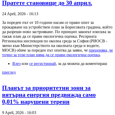
Пратете становище до 30 април.
24 April, 2026 - 16:13
За пореден път от 10 години насам се прави опит за
прокарване на устройствен план за Борисовата градина, който
да разреши ново застрояване. По принцип законът изисква за
такъв план да се прави екологична оценка. Ресорната
Регионална инспекция по околна среда за София (РИОСВ -
звено към Министерството на околната среда и водите,
МОСВ) обаче за пореден път опитва да заяви, че
преценява, че
точно за този план няма да се прави екологична оценка
.
Влез
или
се регистрирай
, за да можеш да коментираш
преглед
Планът за приоритетни зони за
вятърна енергия предвижда само
0,01% нарушени терени
9 April, 2026 - 16:03