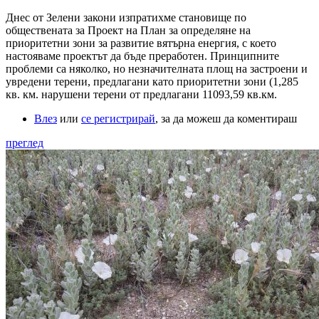
Днес от Зелени закони изпратихме становище по
обществената за Проект на План за определяне на
приоритетни зони за развитие вятърна енергия, с което
настояваме проектът да бъде преработен. Принципните
проблеми са няколко, но незначителната площ на застроени и
увредени терени, предлагани като приоритетни зони (1,285
кв. км. нарушени терени от предлагани 11093,59 кв.км.
Влез
или
се регистрирай
, за да можеш да коментираш
преглед