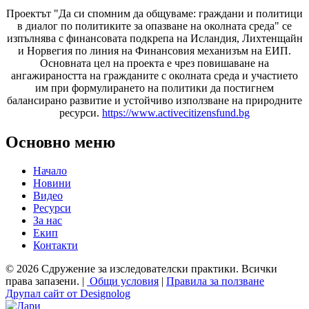
Проектът "Да си спомним да
общуваме
: граждани и политици
в диалог по политиките за опазване на околната среда" се
изпълнява с финансовата подкрепа на Исландия, Лихтенщайн
и Норвегия по линия на Финансовия механизъм на ЕИП.
Основната цел на проекта е чрез повишаване на
ангажираността на гражданите с околната среда и участието
им при формулирането на политики да постигнем
балансирано развитие и устойчиво използване на природните
ресурси.
https://www.activecitizensfund.bg
Основно меню
Начало
Новини
Видео
Ресурси
За нас
Екип
Контакти
© 2026 Сдружение за изследователски практики. Всички
права запазени. |
Общи условия
|
Правила за ползване
Друпал сайт от Designolog