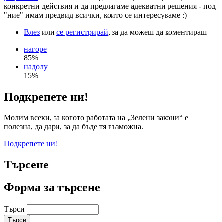
конкретни действия и да предлагаме адекватни решения - под
"ние" имам предвид всички, които се интересуваме :)
Влез
или
се регистрирай
, за да можеш да коментираш
нагоре
85%
надолу
15%
Подкрепете ни!
Молим всеки, за когото работата на „Зелени закони“ е
полезна, да дари, за да бъде тя възможна.
Подкрепете ни!
Търсене
Форма за търсене
Търси