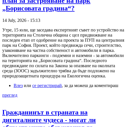
план за застрояване на парк
„Борисовата градина“?
14 July, 2026 - 15:13
Утре, 15 юли, ще заседава експертният съвет по устройство на
територията на Столична община с цел придвижване на
последен етап от одобрение на проекта за ПУП на централния
парк на София. Проект, който предвижда сечи, строителство,
узаконяване на частна собственост и автомобили в парка.
Включително паркинги - подземни и наземни - за автомобили
на територията на „Борисовата градина“. Последното
предвиждане по силата на Закона за опазване на околната
среда (ЗООС) задължително трябва да бъде подложено на
природозащитната процедура на Екологична оценка.
Влез
или
се регистрирай
, за да можеш да коментираш
преглед
Гражданинът в страната на
дигиталните чудеса - могат ли