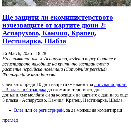
Ще защити ли екоминистерството
изчезващите от картите дюни 2:
Аспарухово, Камчия, Крапец,
Нестинарка, Шабла
26 March, 2026 - 18:28
На снимката: плаж Аспарухово, където върху дюните е
регистрирано находище на критично застрашеното
растение персийска поветица (Convolvulus persicus).
Фотограф: Живко Барзов.
След като преди 10 дни изпратихме данни за
липсващи дюни
в 3 плажа в Странджа
до екоминистерството, днес
допълнихме молбата си за корекция на картите с данни за още
5 плажа - Аспарухово, Камчия, Крапец, Нестинарка, Шабла.
Влез
или
се регистрирай
, за да можеш да коментираш
преглед