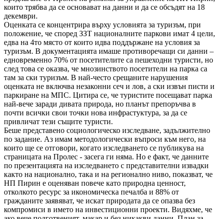
които трябва да се основават на данни и да се обсъдят на 18
декември.
Оценката се концентрира върху условията за туризъм, при
положение, че според ЗЗТ националните паркови имат 4 цели,
едва на 4то място от които идва поддържане на условия за
туризъм. В документацията имаше противоречащи си данни –
едновременно 70% от посетителите са пешеходни туристи, но
след това се оказва, че мнозинството посетители на парка са
там за ски туризъм. В най-често срещаните нарушения
оценката не включва незаконни сеч и лов, а ски извън писти и
паркиране на МПС. Цитира се, че туристите посещават парка
най-вече заради дивата природа, но планът препоръчва в
почти всички свои точки нова инфрастуктура, за да се
привличат тези същите туристи.
Беше представено социологическо изследване, задължително
по задание. Аз имам методологически въпроси към него, на
които ще се отговори, когато изследването се публикува на
страницата на Пролес - засега ги няма. Но е факт, че данните
по презентацията на изследването с представителни извадки
както на национално, така и на регионално ниво, показват, че
НП Пирин е оценяван повече като природна ценност,
отколкото ресурс за икономическа печалба и 88% от
гражданите заявяват, че искат природата да се опазва без
компромиси в името на инвестиционни проекти. Видяхме, че
ако вече подготвеният, макар и без никакви данни, План за