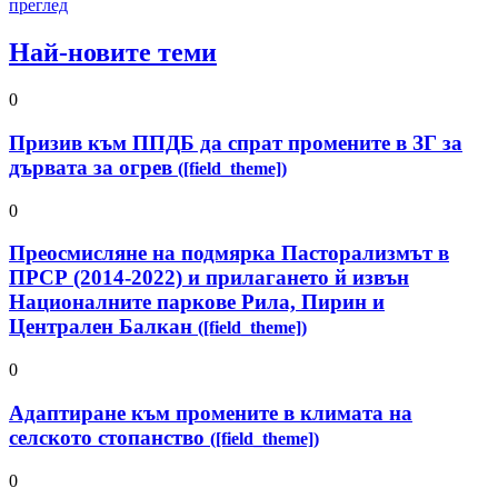
преглед
Най-новите теми
0
Призив към ППДБ да спрат промените в ЗГ за
дървата за огрев
([field_theme])
0
Преосмисляне на подмярка Пасторализмът в
ПРСР (2014-2022) и прилагането й извън
Националните паркове Рила, Пирин и
Централен Балкан
([field_theme])
0
Адаптиране към промените в климата на
селското стопанство
([field_theme])
0