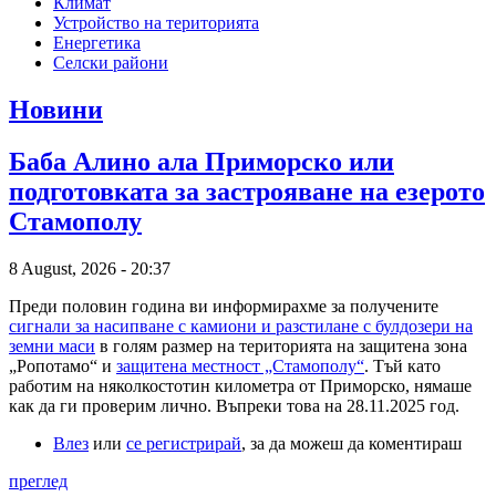
Климат
Устройство на територията
Енергетика
Селски райони
Новини
Баба Алино ала Приморско или
подготовката за застрояване на езерото
Стамополу
8 August, 2026 - 20:37
Преди половин година ви информирахме за получените
сигнали за насипване с камиони и разстилане с булдозери на
земни маси
в голям размер на територията на защитена зона
„Ропотамо“ и
защитена местност „Стамополу“
. Тъй като
работим на няколкостотин километра от Приморско, нямаше
как да ги проверим лично. Въпреки това на 28.11.2025 год.
Влез
или
се регистрирай
, за да можеш да коментираш
преглед