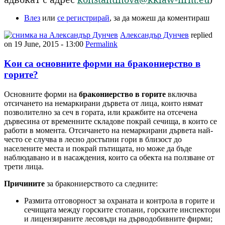
Влез
или
се регистрирай
, за да можеш да коментираш
Александър Дунчев
replied
on
19 June, 2015 - 13:00
Permalink
Kои са основните форми на бракониерство в
горите?
Основните форми на
бракониерство в горите
включва
отсичането на немаркирани дървета от лица, които нямат
позволително за сеч в гората, или кражбите на отсечена
дървесина от временните складове покрай сечища, в които се
работи в момента. Отсичането на немаркирани дървета най-
често се случва в лесно достъпни гори в близост до
населените места и покрай пътищата, но може да бъде
наблюдавано и в насаждения, които са обекта на ползване от
трети лица.
Причините
за бракониерството са следните:
Размита отговорност за охраната и контрола в горите и
сечищата между горските стопани, горските инспектори
и лицензираните лесовъди на дърводобивните фирми;