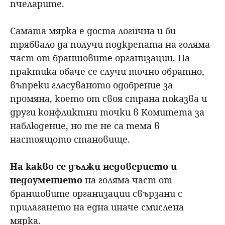
пчеларите.
Самата мярка е доста логична и би
трябвало да получи подкрепата на голяма
част от браншовите организации. На
практика обаче се случи точно обратно,
въпреки гласуваното одобрение за
промяна, което от своя страна показва и
други конфликтни точки в Комитета за
наблюдение, но те не са тема в
настоящото становище.
На какво се дължи недоверието и
недоумението
на голяма част от
браншовите организации свързани с
прилагането на една иначе смислена
мярка.