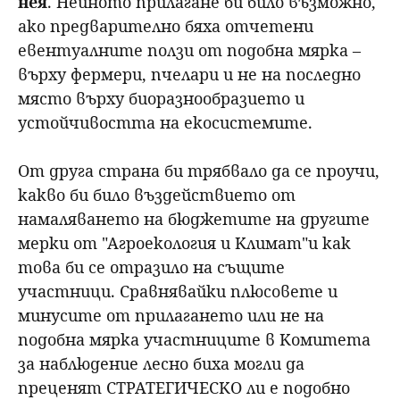
нея
. Нейното прилагане би било възможно,
ако предварително бяха отчетени
евентуалните ползи от подобна мярка –
върху фермери, пчелари и не на последно
място върху биоразнообразието и
устойчивостта на екосистемите.
От друга страна би трябвало да се проучи,
какво би било въздействието от
намаляването на бюджетите на другите
мерки от "Агроекология и Климат"и как
това би се отразило на същите
участници. Сравнявайки плюсовете и
минусите от прилагането или не на
подобна мярка участниците в Комитета
за наблюдение лесно биха могли да
преценят СТРАТЕГИЧЕСКО ли е подобно