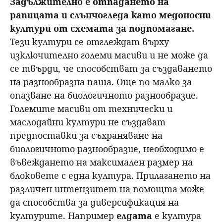
З
адължително е отпадането на
рапицата и слънчогледа като медоносни
култури от схемата за подпомагане.
Тези култури се отглеждат върху
изключително големи масиви и не може да
се твърди, че способстват за създаването
на разнообразна паша. Още по-малко за
опазване на биологичното разнообразие.
Големите масиви от технически и
маслодайни култури не създават
предпоставки за съхраняване на
биологичното разнообразие, необходимо е
въвеждането на максимален размер на
блоковете с една култура. Прилагането на
различен интензитет на помощта може
да способства за диверсификация на
културите. Например
елдата
е култура