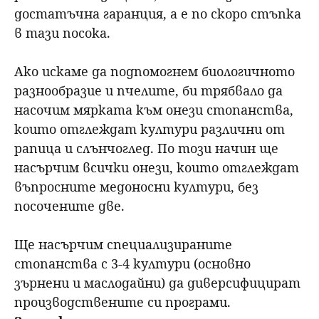
достатъчна гаранция, а е по скоро стъпка
в тази посока.
Ако искаме да подпомогнем биологичното
разнообразие и пчелите, би трябвало да
насочим мярката към онези стопанства,
които отглеждат култури различни от
рапица и слънчоглед. По този начин ще
насърчим всички онези, които отглеждат
въпросните медоносни култури, без
посочените две.
Ще насърчим специализираните
стопанства с 3-4 култури (основно
зърнени и маслодайни) да диверсифицират
производствените си програми.