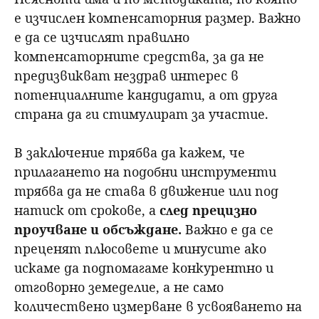
е изчислен компенсаторния размер. Важно
е да се изчислят правилно
компенсаторните средства, за да не
предизвикват нездрав интерес в
потенциалните кандидати, а от друга
страна да ги стимулират за участие.
В заключение трябва да кажем, че
прилагането на подобни инструменти
трябва да не става в движение или под
натиск от срокове, а
след прецизно
проучване и обсъждане.
Важно е да се
преценят плюсовете и минусите ако
искаме да подпомагаме конкурентно и
отговорно земеделие, а не само
количествено измерване в усвояването на