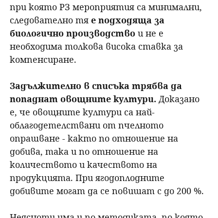
при която РЗ мероприятия са минимални,
следователно тя
е подходяща за
биологично производство
и не е
необходима толкова висока ставка за
компенсиране.
Задължително в списъка трябва да
попаднат овощните култури.
Доказано
е, че овощните култури са най-
облагодетелствани от пчелното
опрашване - както по отношение на
добива, така и по отношение на
количеството и качеството на
продукцията. При ягодоплодните
добивите могат да се повишат с до 200 %.
Неясноти има и по методиката, по която