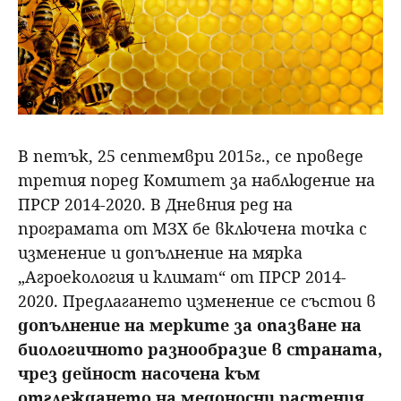
В петък, 25 септември 2015г., се проведе
третия поред Комитет за наблюдение на
ПРСР 2014-2020. В Дневния ред на
програмата от МЗХ бе включена точка с
изменение и допълнение на мярка
„Агроекология и климат“ от ПРСР 2014-
2020. Предлагането изменение се състои в
допълнение на мерките за опазване на
биологичното разнообразие в страната,
чрез дейност насочена към
отглеждането на медоносни растения