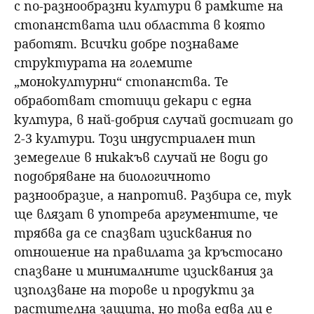
с по-разнообразни култури в рамките на
стопанствата или областта в която
работят. Всички добре познаваме
структурата на големите
„монокултурни“ стопанства. Те
обработват стотици декари с една
култура, в най-добрия случай достигат до
2-3 култури. Този индустриален тип
земеделие в никакъв случай не води до
подобряване на биологичното
разнообразие, а напротив. Разбира се, тук
ще влязат в употреба аргументите, че
трябва да се спазват изисквания по
отношение на правилата за кръстосано
спазване и минималните изисквания за
използване на торове и продукти за
растителна защита, но това едва ли е