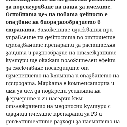
за подсигуряване на паша за пчелите.
Основната цел на новата дейност е
опазване на биоразнообразието в
страната.
Заложените изисквания при
управление на дейността по отношение
използваните препарати за растителна
защита и разнообразие на отглежданите
култури ще окажат положителен ефект
за смекчаване последиците от
изменението на климата и опазването на
природата. Мярката е компенсаторна и
има за цел да подкрепи усилията на
фермерите и ги насърчи към
отглеждането на медоносни култури с
щадящи пчелите препарати за РЗ и
допълнителните разходи за наемането на