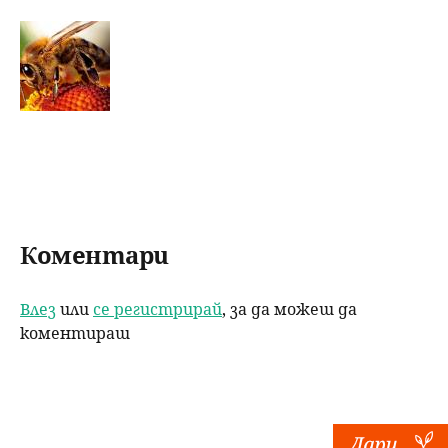
k
Коментари
Влез
или
се регистрирай
, за да можеш да
коментираш