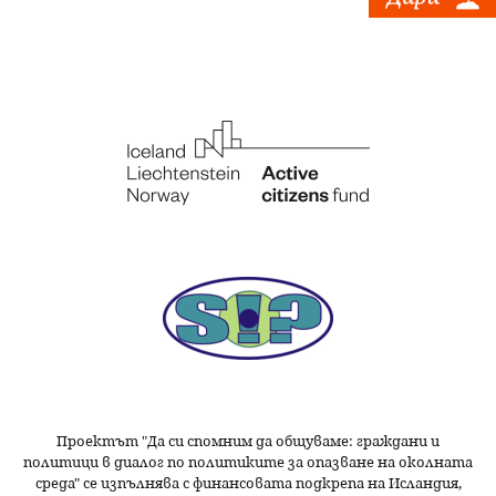
Проектът "Да си спомним да
общуваме
: граждани и
политици в диалог по политиките за опазване на околната
среда" се изпълнява с финансовата подкрепа на Исландия,