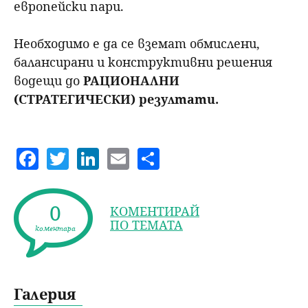
европейски пари.
Необходимо е да се вземат обмислени,
балансирани и конструктивни решения
водещи до
РАЦИОНАЛНИ
(СТРАТЕГИЧЕСКИ) резултати.
F
T
Li
E
S
a
w
n
m
h
c
itt
k
ai
a
0
КОМЕНТИРАЙ
e
er
e
l
re
ПО ТЕМАТА
коментара
b
dI
o
n
o
Галерия