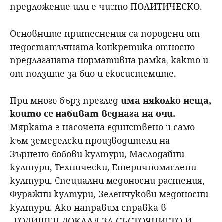
предложение или е чисто ПОЛИТИЧЕСКО.
Основните притеснения са породени от
недостатъчната конкретика относно
предлаганата нормативна рамка, както и
от ползите за био и екосистемите.
При много бърз преглед
има няколко неща,
които се набиват веднага на очи.
Мярката е насочена единствено и само
към земеделски производители на
Зърнено-бобови култури, Маслодайни
култури, Технически, Етеричномаслени
култури, Специални медоносни растения,
Фуражни култури, Зеленчукови медоносни
култури. Ако направим справка в
„ГОДИШЕН ДОКЛАД ЗА СЪСТОЯНИЕТО И