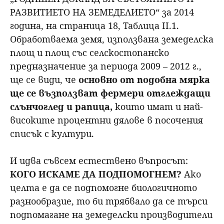
РАЗВИТИЕТО НА ЗЕМЕДЕЛИЕТО“ за 2014
година, на страница 18, Таблица II.1.
Обработваема земя, използвана земеделска
площ и площ със селскостопанско
предназначение за периода 2009 – 2012 г.,
ще се види, че
основно от подобна мярка
ще се възползват фермери отглеждащи
слънчоглед и рапица,
които имат и най-
високите процентни дялове в посочения
списък с култури
.
И идва съвсем естествено въпросът:
КОГО ИСКАМЕ ДА ПОДПОМОГНЕМ?
Ако
целта е да се подпомогне биологичното
разнообразие, то би трябвало да се търси
подпомагане на земеделски производители