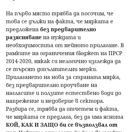
На първо място трябва да посочим, че
това се дължи на факта, че мярката е
предложена
без предварително
разясняване
на нуждата и
необходимостта от нейното прилагане. В
рамките на ограничения бюджет на ПРСР
2014-2020, някак си нелогично изглежда да
се търсят допълнителни мерки.
Прилагането на нова за страната мярка,
без предварително проучване на
нагласите и ползите естествено води до
напрежение и недоверие в сектора.
Разбира се, трябва да отчетем и факта,
че мярката се предлага, без да има яснота
КОЙ, КАК И ЗАЩО би се възползвал от