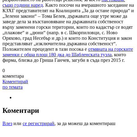
също години наред
. Както посочи на вчерашното заседание на
КЗХГ представителят на Коалицията „За да остане природа“ и
„Зелени закони“ – Тома Белев, държавата още утре може да
заведе дела за възстановяване на държавната собственост
върху заменени горски територии, които по кадастър се водят
„плажове“ и „дюни“ (напр. в с. Шкорпиловци, с. Ново
Оряхово, град Несебър и др.) и които по Конституция и закон
представляват „изключителна държавна собственост“.
Положителен прецедент в тази посока е
отмяната на горските
заменки с обща площ 180 дка до Шабленската тузла
, които
фирма, близка до Гриша Ганчев, загуби в съда през 2015 г.
0
коментара
Коментирай
по темата
Коментари
Влез
или
се регистрирай
, за да можеш да коментираш