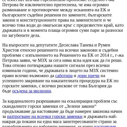
Петрова бе изключително притеснена, че има огромно
разминаване и противоречие между исканията на ЕК и
българските съдебни решения по замените, българските
закони и конституционните права на заменителите и че
всичко това води до омагьосан кръг с предизвестен край, като
държавата и в момента плаща огромни суми пари за разноски
по загубените дела.
На въпросите на депутатите Десислава Танева и Румен
Христов относно решението на всички законови и съдебни
проблеми с изпълнението на Решението на ЕК от 2014 г., г-жа
Петрова заяви, че МЗХ за сега няма ясна идея как да ги реши.
Това отново потвърждава нашите сигнали през всички
изминали години, че държавата в лицето на МЗХ системно
прави всичко възможно да
саботира
и
дори пречи
на
успешното закриване на наказателната процедура на ЕК по
горските заменки, с всички рискове от това България да
бъде
осъдена за милиони
.
За кардиналното разрешаване на ескалиращия проблем със
скандалните горски заменки от „Зелени закони“
продължаваме да настояваме да бъде намерен законова начин
за
разтрогване на всички горски заменки
и държавата най-
накрая да покани на една маса заинтересованите страни за
разработването на работещи решения, за което
настояваме