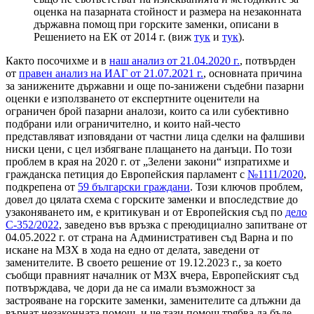
оценка на пазарната стойност и размера на незаконната
държавна помощ при горските заменки, описани в
Решението на ЕК от 2014 г. (виж
тук
и
тук
).
Както посочихме и в
наш анализ от 21.04.2020 г.
, потвърден
от
правен анализ на ИАГ от 21.07.2021 г.
, основната причина
за занижените държавни и още по-занижени съдебни пазарни
оценки е използването от експертните оценители на
ограничен брой пазарни аналози, които са или субективно
подбрани или ограничително, и които най-често
представляват изповядани от частни лица сделки на фалшиви
ниски цени, с цел избягване плащането на данъци. По този
проблем в края на 2020 г. от „Зелени закони“ изпратихме и
гражданска петиция до Европейския парламент с
№1111/2020
,
подкрепена от
59 български граждани
. Този ключов проблем,
довел до цялата схема с горските заменки и впоследствие до
узаконяването им, е критикуван и от Европейския съд по
дело
С-352/2022
, заведено във връзка с преюдициално запитване от
04.05.2022 г. от страна на Административен съд Варна и по
искане на МЗХ в хода на едно от делата, заведени от
заменителите. В своето решение от 19.12.2023 г., за което
съобщи правният началник от МЗХ вчера, Европейският съд
потвърждава, че дори да не са имали възможност за
застрояване на горските заменки, заменителите са длъжни да
върнат незаконната помощ, и че тази помощ трябва да бъде