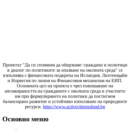
Проектът "Да си спомним да
общуваме
: граждани и политици
в диалог по политиките за опазване на околната среда" се
изпълнява с финансовата подкрепа на Исландия, Лихтенщайн
и Норвегия по линия на Финансовия механизъм на ЕИП.
Основната цел на проекта е чрез повишаване на
ангажираността на гражданите с околната среда и участието
им при формулирането на политики да постигнем
балансирано развитие и устойчиво използване на природните
ресурси.
https://www.activecitizensfund.bg
Основно меню