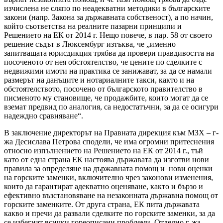
изчислена не сляпо по неадекватни методики в българските
закони (напр. Закона за държавната собственост), а по начин,
който съответства на реалните пазарни принципи и
Решението на ЕК от 2014 г. Нещо повече, в пар. 58 от своето
решение съдът в Люксембург изтъква, че „именно
запитващата юрисдикция трябва да провери правдивостта на
посоченото от нея обстоятелство, че цените по сделките с
недвижими имоти на практика се занижават, за да се намали
размерът на данъците и нотариалните такси, както и на
обстоятелството, посочено от българското правителство в
писменото му становище, че продажбите, които могат да се
вземат предвид по аналогия, са недостатъчни, за да се осигури
надеждно сравняване“.
В заключение директорът на Правната дирекция към МЗХ – г-
жа Десислава Петрова сподели, че има огромни притеснения
относно изпълнението на Решението на ЕК от 2014 г., тъй
като от една страна ЕК настоява държавата да изготви нови
правила за определяне на държавната помощ и нови оценки
на горските заменки, включително чрез законови изменения,
които да гарантират адекватно оценяване, както и бързо и
ефективно възстановяване на незаконната държавна помощ от
горските заменките. От друга страна, ЕК пита държавата
какво и пречи да развали сделките по горските заменки, за да
се избегнат всички гореописани проблеми. Отделно г-жа