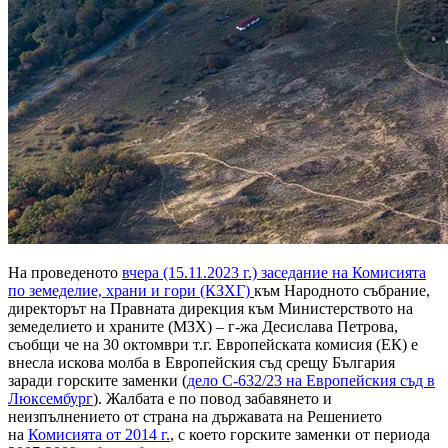
На проведеното
вчера (15.11.2023 г.) заседание на Комисията
по земеделие, храни и гори (КЗХГ)
към Народното събрание,
директорът на Правната дирекция към Министерството на
земеделието и храните (МЗХ) – г-жа Десислава Петрова,
съобщи че на 30 октомври т.г. Европейската комисия (ЕК) е
внесла искова молба в Европейския съд срещу България
заради горските заменки (
дело С-632/23 на Европейския съд в
Люксембург
). Жалбата е по повод забавянето и
неизпълнението от страна на държавата на Решението
на
Комисията от 2014 г.
, с което горските заменки от периода