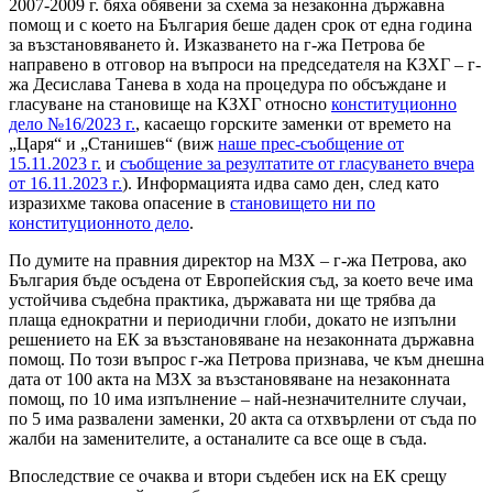
2007-2009 г. бяха обявени за схема за незаконна държавна
помощ и с което на България беше даден срок от една година
за възстановяването ѝ. Изказването на г-жа Петрова бе
направено в отговор на въпроси на председателя на КЗХГ – г-
жа Десислава Танева в хода на процедура по обсъждане и
гласуване на становище на КЗХГ относно
конституционно
дело №16/2023 г.
, касаещо горските заменки от времето на
„Царя“ и „Станишев“ (виж
наше прес-съобщение от
15.11.2023 г.
и
съобщение за резултатите от гласуването вчера
от 16.11.2023 г.
). Информацията идва само ден, след като
изразихме такова опасение в
становището ни по
конституционното дело
.
По думите на правния директор на МЗХ – г-жа Петрова, ако
България бъде осъдена от Европейския съд, за което вече има
устойчива съдебна практика, държавата ни ще трябва да
плаща еднократни и периодични глоби, докато не изпълни
решението на ЕК за възстановяване на незаконната държавна
помощ. По този въпрос г-жа Петрова признава, че към днешна
дата от 100 акта на МЗХ за възстановяване на незаконната
помощ, по 10 има изпълнение – най-незначителните случаи,
по 5 има развалени заменки, 20 акта са отхвърлени от съда по
жалби на заменителите, а останалите са все още в съда.
Впоследствие се очаква и втори съдебен иск на ЕК срещу