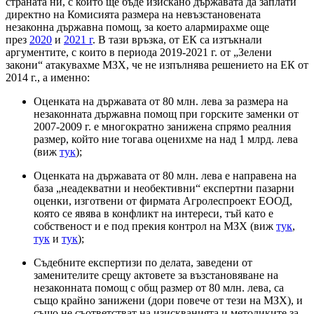
страната ни, с който ще бъде изискано държавата да заплати
директно на Комисията размера на невъзстановената
незаконна държавна помощ, за което алармирахме още
през
2020
и
2021 г
. В тази връзка, от ЕК са изтъкнали
аргументите, с които в периода 2019-2021 г. от „Зелени
закони“ атакувахме МЗХ, че не изпълнява решението на ЕК от
2014 г., а именно:
Оценката на държавата от 80 млн. лева за размера на
незаконната държавна помощ при горските заменки от
2007-2009 г. е многократно занижена спрямо реалния
размер, който ние тогава оценихме на над 1 млрд. лева
(виж
тук
);
Оценката на държавата от 80 млн. лева е направена на
база „неадекватни и необективни“ експертни пазарни
оценки, изготвени от фирмата Агролеспроект ЕООД,
която се явява в конфликт на интереси, тъй като е
собственост и е под прекия контрол на МЗХ (виж
тук
,
тук
и
тук
);
Съдебните експертизи по делата, заведени от
заменителите срещу актовете за възстановяване на
незаконната помощ с общ размер от 80 млн. лева, са
също крайно занижени (дори повече от тези на МЗХ), и
също не съответстват на изискванията и методиките за