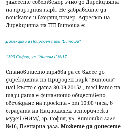
занесете собственоръчно до Дирекцията
на природния парк. Не забравяйте да
поискате и входящ номер. Адресът на
Дирекцията на ПП Витоша е:
Дирекция на Природен парк "Витоша",
1303 София, ул. “Антим І” №17.
Становището трябва да се внесе до
дирекцията на Природен парк "Витоша"
най-късно с дата 30.09.2015г., тъй като на
тази дата е финалното обществено
обсъждане на проекта - от 10:00 часа, в
сградата на Национален исторически
музей /НИМ/, гр. София, ул. Витошко лале
№16, Пленарна зала.
Можете да донесете