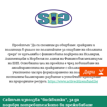
Проектът "Да си спомним да
общуваме
: граждани и
политици в диалог по политиките за опазване на околната
среда" се изпълнява с финансовата подкрепа на Исландия,
Лихтенщайн и Норвегия по линия на Финансовия механизъм
на ЕИП. Основната цел на проекта е чрез повишаване на
ангажираността на гражданите с околната среда и
участието им при формулирането на политики да
постигнем балансирано развитие и устойчиво използване
на природните ресурси.
https://www.activecitizensfund.bg
Сайтът използва "бисквитки", за да
подобри потребителското ви преживяване
Начало
Новини
Видео
Ресурси
За нас
Екип