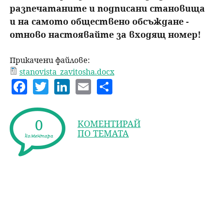
разпечатаните и подписани становища
и на самото обществено обсъждане -
отново настоявайте за входящ номер!
Прикачени файлове:
stanovista_zavitosha.docx
F
T
Li
E
S
a
w
n
m
h
c
itt
k
ai
a
0
КОМЕНТИРАЙ
e
er
e
l
re
ПО ТЕМАТА
коментара
b
dI
o
n
o
k