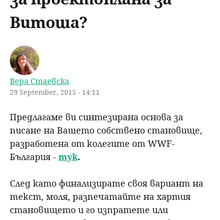
u
н
ъ
Витоша?
ю
р
с
Вера Стаевска
е
29 September, 2015 - 14:11
н
Предлагаме ви синтезирана основа за
писане на Вашето собствено становище,
е
разработена от колегите от WWF-
България -
тук
.
След като финализирате своя вариант на
текст, моля, разпечатайте на хартия
становището и го изпратете или