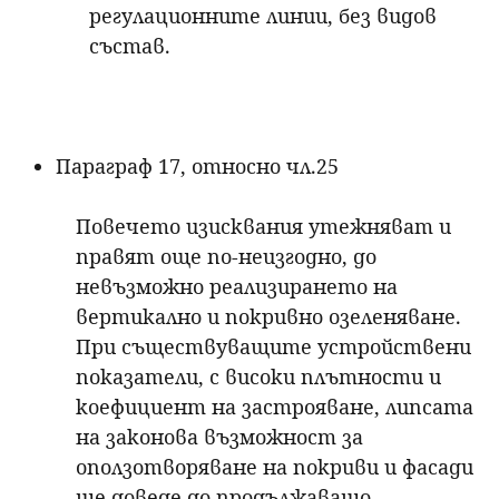
регулационните линии, без видов
състав.
Параграф 17, относно чл.25
Повечето изисквания утежняват и
правят още по-неизгодно, до
невъзможно реализирането на
вертикално и покривно озеленяване.
При съществуващите устройствени
показатели, с високи плътности и
коефициент на застрояване, липсата
на законова възможност за
оползотворяване на покриви и фасади
ще доведе до продължаващо