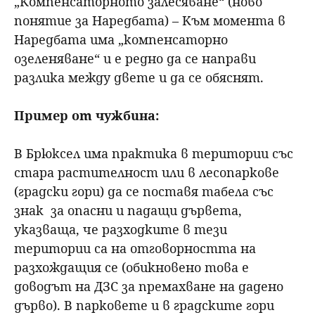
„Компенсаторното залесяване“ (ново
понятие за Наредбата) – Към момента в
Наредбата има „компенсаторно
озеленяване“ и е редно да се направи
разлика между двете и да се обяснят.
Пример от чужбина:
В Брюксел има практика в територии със
стара растителност или в лесопаркове
(градски гори) да се поставя табела със
знак за опасни и падащи дървета,
указваща, че разходките в тези
територии са на отговорността на
разхождащия се (обикновено това е
доводът на ДЗС за премахване на дадено
дърво). В парковете и в градските гори