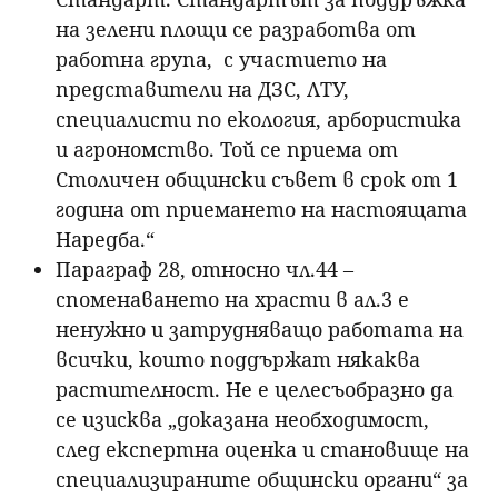
на зелени площи се разработва от
работна група, с участието на
представители на ДЗС, ЛТУ,
специалисти по екология, арбористика
и агрономство. Той се приема от
Столичен общински съвет в срок от 1
година от приемането на настоящата
Наредба.“
Параграф 28, относно чл.44 –
споменаването на храсти в ал.3 е
ненужно и затрудняващо работата на
всички, които поддържат някаква
растителност. Не е целесъобразно да
се изисква „доказана необходимост,
след експертна оценка и становище на
специализираните общински органи“ за