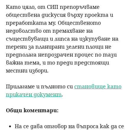
Като цяло, от СИП препоръчваме
обществена дискусия върху проекта и
преработката му. Общественото
недоволство от премахване на
съществуващи и липса на изкупуване на
терени за планирани зелени площи не
предполага непрозрачен процес по тази
важна тема, и то преди предстоящи
местни избори.
Прилагаме и пълното си
становище като
прикачен документ
.
Общи коментари:
На се дава отговор на въпроса как да се