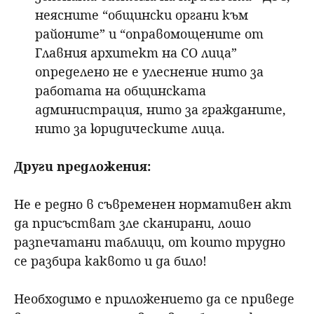
неясните “общински органи към
районите” и “оправомощените от
Главния архитект на СО лица”
определено не е улеснение нито за
работата на общинската
администрация, нито за гражданите,
нито за юридическите лица.
Други предложения:
Не е редно в съвременен нормативен акт
да присъстват зле сканирани, лошо
разпечатани таблици, от които трудно
се разбира каквото и да било!
Необходимо е приложението да се приведе