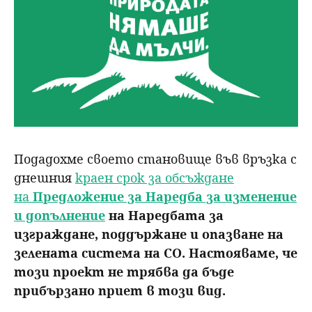
Подадохме своето становище във връзка с
днешния
краен срок за обсъждане
на
Предложение за Наредба за изменение
и допълнение
на Наредбата за
изграждане, поддържане и опазване на
зелената система на СО. Настояваме, че
този проект не трябва да бъде
прибързано приет в този вид.