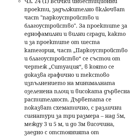
Чл. 24 (1) Всички инвестиционни
проекти, задължително включват
част "паркоустройство и
благоустройство". За проектите за
еднофамилни и вилни сгради, както
и за проектите от шеста
категория, част „Паркоустройство
и благоустройство“ се състои от
чертеж „Ситуация“, в която се
доказва графично и текстово
изпълнението на минималната
озеленена площ и високата дървесна
растителност. Дърветата се
показват схематично, с различни
сигнатури за три размера – над 5м,
между 3 и 5 м, и до 3м височина,
заедно с отстоянията от