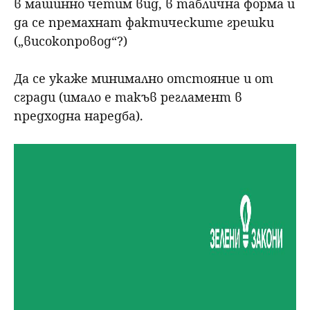
в машинно четим вид, в таблична форма и
да се премахнат фактическите грешки
(„високопровод“?)
Да се укаже минимално отстояние и от
сгради (имало е такъв регламент в
предходна наредба).