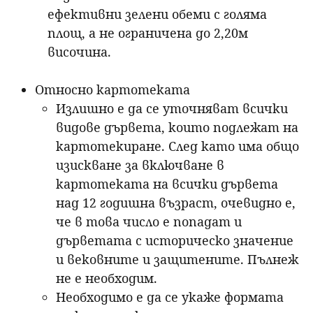
ефективни зелени обеми с голяма
площ, а не ограничена до 2,20м
височина.
Относно картотеката
Излишно е да се уточняват всички
видове дървета, които подлежат на
картотекиране. След като има общо
изискване за включване в
картотеката на всички дървета
над 12 годишна възраст, очевидно е,
че в това число е попадат и
дърветата с историческо значение
и вековните и защитените. Пълнеж
не е необходим.
Необходимо е да се укаже формата