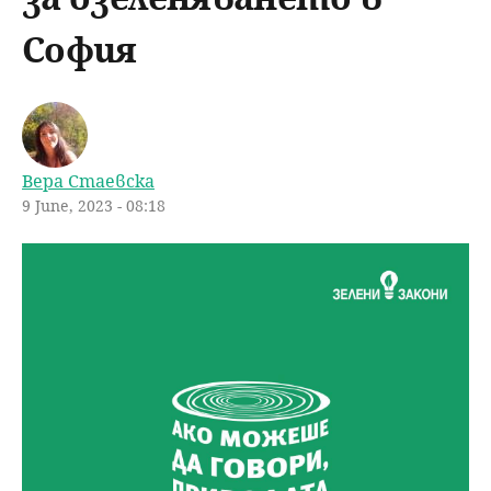
u
н
ъ
София
ю
р
с
Вера Стаевска
е
9 June, 2023 - 08:18
н
е