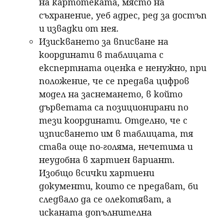
на картотеката, място на
съхранение, уеб адрес, ред за достъп
и извадки от нея.
Изискването за вписване на
координати в таблицата с
експертната оценка е ненужно, при
положение, че се предава цифров
модел на заснемането, в който
дърветата са позиционирани по
тези координати. Отделно, че с
изписването им в таблицата, тя
става още по-голяма, нечетима и
неудобна в хартиен вариант.
Изобщо всички хартиени
документи, които се предават, би
следвало да се олекотяват, а
исканата допълнителна