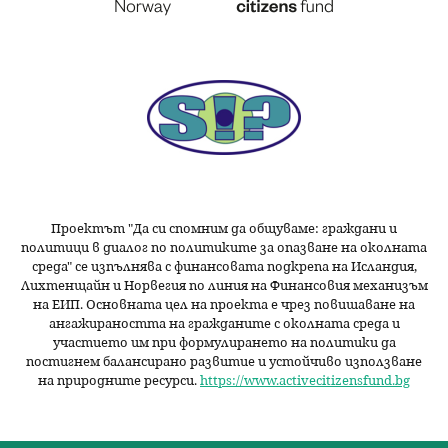
Проектът "Да си спомним да
общуваме
: граждани и
политици в диалог по политиките за опазване на околната
среда" се изпълнява с финансовата подкрепа на Исландия,
Лихтенщайн и Норвегия по линия на Финансовия механизъм
на ЕИП. Основната цел на проекта е чрез повишаване на
ангажираността на гражданите с околната среда и
участието им при формулирането на политики да
постигнем балансирано развитие и устойчиво използване
на природните ресурси.
https://www.activecitizensfund.bg