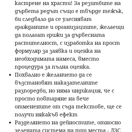
кастрене на храсти! За резитбите на
дървета редът също е твърде тежък,
би следвало да се улесняват
гражданите и организациите, желаещи
да полагат грижи за дървесната
растителност, с изработка на прост
формуляр за заявка и оценка на
необходимата намеса, вместо
процедура за пълна оценка.
Похвално е желанието да се
възстановят наказателните
разпоредби, но няма индикация, че с
просто повтаряне на вече
отменените от съда текстове, ще се
получи някакъв ефект
Разделянето на дейностите, относно
зелената система на три места - ДЗС,