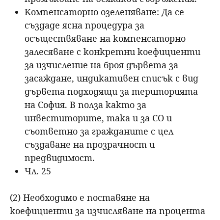
Компенсаторно озеленяване: Да се
създаде ясна процедура за
осъществяване на компенсаторно
залесяване с конкретни коефициенти
за изчисление на броя дървета за
засаждане, индикативен списък с вид
дървета подходящи за територията
на София. В полза както за
инвеститорите, така и за СО и
съответно за гражданите с цел
създаване на прозрачност и
предвидимост.
Чл. 25
(2) Необходимо е поставяне на
коефициенти за изчисляване на процента