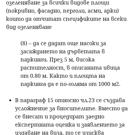
озеленяване за всички видове площи
(покривно, фасадно, перголи, асми, арки)
които да отчитат спецификите на всеки
вид озеленяване
(8) – да се дадат още насоки за
засаждането на дърветата в
паркинги. През 5 м, висока
растителност, в описаната ивица
от 0.80 м. Както и площта на
паркинга да е по-голяма от 1000 м2.
В параграф 15 относно чл.23 се създава
усложнение за вносителите. Вместо да
се внесат и процедират заедно
експертната оценка и заявлението за
издаване на виза, то се изисква