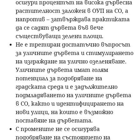
осигури процентът на висока дървесна
растителност заложен в ОУП на СО, а
напротив – затвърждава практиката
да се садят дървета във вече
съществуващи зелени площи.
Не е третиран достатъчно въпросът
за уличните дървета и стимулирането
на изграждане на улично озеленяване.
Уличните дървета имат голям
потенциал за подобряване на
градската среда и е задължително
подмладяването на уличните дървета
в СО, както и идентифицирането на
нови улици, на които е възможно
поставяне на дърветата.
С промените не се осигурява
подобряване на състоянието на