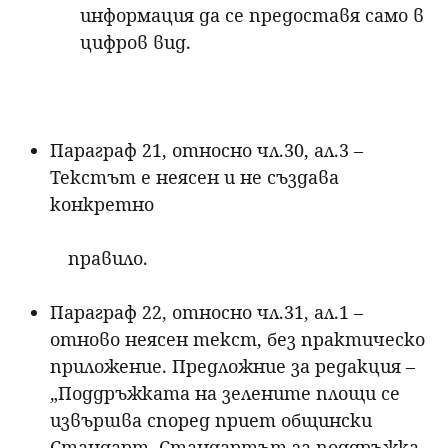
информация да се предоставя само в
цифров вид.
Параграф 21, относно чл.30, ал.3 –
Текстът е неясен и не създава
конкретно
правило.
Параграф 22, относно чл.31, ал.1 –
отново неясен текст, без практическо
приложение. Предложние за редакция –
„Поддръжката на зелените площи се
извършва според приет общински
Стандарт. Стандартът за поддръжка