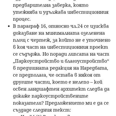
предварителна заверка, която
утежнява и удължава инвестиционния
процес.
В параграф 16, относно чл.24 се изисква
доказване на минималната озеленена
площ с чертеж, за който не е уточнено
в коя част на инвестиционния проект
се съдържа. Но поради липсата на част
„Паркоустройство и благоустройство“
в предишната редакция на Наредбата,
се предполага, че остава в някоя от
другите части, което е нелепо – кой
освен ландшафтен архитект следва да
докаже паркоустройствените
показатели? Предложението ми е да се
създаде следния текст: