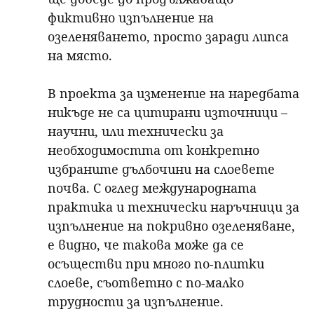
фиктивно изпълнение на
озеленяването, просто заради липса
на място.
В проекта за изменение на наредбата
никъде не са цитирани източници –
научни, или технически за
необходимостта от конкретно
избраните дълбочини на слоевете
почва. С оглед международната
практика и технически наръчници за
изпълнение на покривно озеленяване,
е видно, че такова може да се
осъществи при много по-плитки
слоеве, съответно с по-малко
трудности за изпълнение.