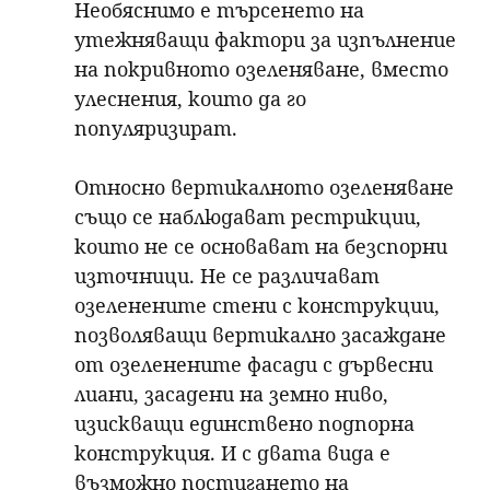
Необяснимо е търсенето на
утежняващи фактори за изпълнение
на покривното озеленяване, вместо
улеснения, които да го
популяризират.
Относно вертикалното озеленяване
също се наблюдават рестрикции,
които не се основават на безспорни
източници. Не се различават
озеленените стени с конструкции,
позволяващи вертикално засаждане
от озеленените фасади с дървесни
лиани, засадени на земно ниво,
изискващи единствено подпорна
конструкция. И с двата вида е
възможно постигането на