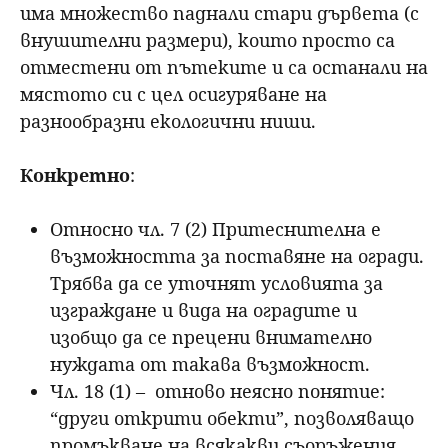
има множество паднали стари дървета (с
внушителни размери), които просто са
отместени от пътеките и са останали на
мястото си с цел осигуряване на
разнообразни екологични ниши.
Конкретно
:
Относно чл. 7 (2) Притеснителна е
възможността за поставяне на огради.
Трябва да се уточнят условията за
изграждане и вида на оградите и
изобщо да се прецени внимателно
нуждата от такава възможност.
Чл. 18 (1) – отново неясно понятие:
“други открити обекти”, позволяващо
промъкване на всякакви съоръжения.