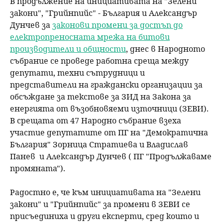
В продължение на инициативата на "Зелени
закони", "Грийнпийс" - България и Александър
Дунчев за
законови промени за достъп до
електропреносната мрежа на битови
производители и общности
, днес в Народното
събрание се проведе работна среща между
депутати, техни сътрудници и
представители на граждански организации за
обсъждане за текстове за ЗИД на Закона за
енергията от възобновяеми източници (ЗЕВИ).
В срещата от 47 Народно събрание взеха
участие депутатите от ПГ на "Демократична
България" Зорница Стратиева и Владислав
Панев и Александър Дунчев ( ПГ "Продължаваме
промяната").
Радостно е, че към инициативата на "Зелени
закони" и "Грийнпийс" за промени в ЗЕВИ се
присъединиха и други експерти, сред които и