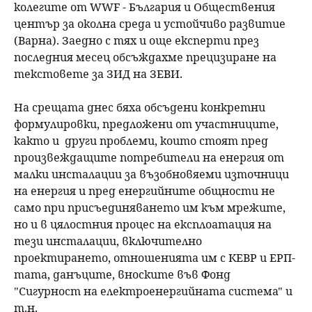
колегите от WWF - България и Обществения
център за околна среда и устойчиво развитие
(Варна). Заедно с тях и още експерти през
последния месец обсъждахме прецизиране на
текстовете за ЗИД на ЗЕВИ.
На срещата днес бяха обсъдени конкретни
формулировки, предложени от участниците,
както и други проблеми, които стоят пред
произвеждащите потребители на енергия от
малки инсталации за възобновяеми източници
на енергия и пред енергийните общности не
само при присъединяването им към мрежите,
но и в цялостния процес на експлоатация на
тези инсталации, включително
проектирането, отношенията им с КЕВР и ЕРП-
тата, данъците, вноските във Фонд
"Сигурност на електроенергийната система" и
т.н.