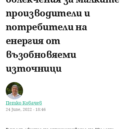
u
н
ъ
производители и
ю
р
потребители на
с
енергия от
е
възобновяеми
н
източници
е
Петко Ковачев
24 June, 2022 - 18:46