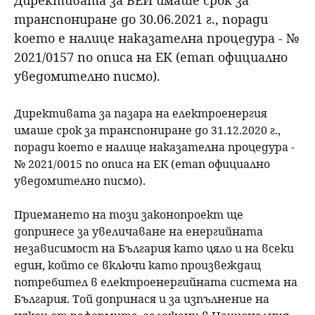
транспониране до 30.06.2021 г., поради
което е налице наказателна процедура - №
2021/0157 по описа на ЕК (етап официално
уведомително писмо).
Директивата за пазара на електроенергия
имаше срок за транспониране до 31.12.2020 г.,
поради което е налице наказателна процедура -
№ 2021/0015 по описа на ЕК (етап официално
уведомително писмо).
Приемането на този законопроект ще
допринесе за увеличаване на енергийната
независимост на България като цяло и на всеки
един, който се включи като произвеждащ
потребител в електроенергийната система на
България. Той допринася и за изпълнение на