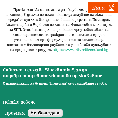
Проектът "Да си спомним да
общуваме
: граждани и
политици в диалог по политиките за опазване на околната
среда" се изпълнява с финансовата подкрепа на Исландия,
Лихтенщайн и Норвегия по линия на Финансовия механизъм
на ЕИП. Основната цел на проекта е чрез повишаване на
ангажираността на гражданите с околната среда и
участието им при формулирането на политики да
постигнем балансирано развитие и устойчиво използване
на природните ресурси.
https://www.activecitizensfund.bg
Сайтът използва "бисквитки", за да
подобри потребителското ви преживяване
Начало
Новини
Видео
Ресурси
За нас
Екип
Контакти
О
С натискането на бутона "Приемам" се съгласявате с това.
© 2026 Сдружение за изследователски практики.
с
Всички права запазени. |
Общи условия
|
Правила за
н
Покажи повече
ползване
Друпал сайт от Designolog
о
Приемам
Не, благодаря