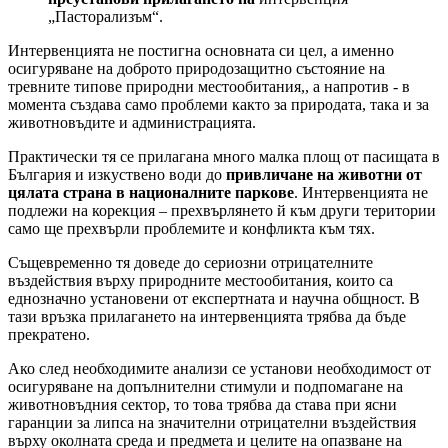
„Пасторализъм“.
Интервенцията не постигна основната си цел, а именно
осигуряване на доброто природозащитно състояние на
тревните типове природни местообитания,, а напротив - в
момента създава само проблеми както за природата, така и за
животновъдите и администрацията.
Практически тя се прилагана много малка площ от пасищата в
България и изкуствено води до
привличане на животни от
цялата страна в националните паркове
. Интервенцията не
подлежи на корекция – прехвърлянето й към други територии
само ще прехвърли проблемите и конфликта към тях.
Същевременно тя доведе до сериозни отрицателните
въздействия върху природните местообитания, които са
еднозначно установени от експертната и научна общност. В
тази връзка прилагането на интервенцията трябва да бъде
прекратено.
Ако след необходимите анализи се установи необходимост от
осигуряване на допълнителни стимули и подпомагане на
животновъдния сектор, то това трябва да става при ясни
гаранции за липса на значителни отрицателни въздействия
върху околната среда и предмета и целите на опазване на