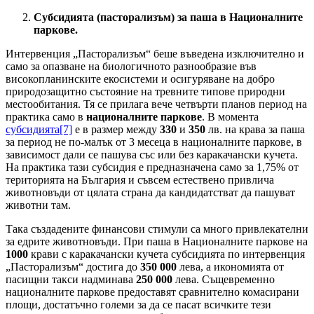
Субсидията (пасторализъм) за паша в Националните
паркове.
Интервенция „Пасторализъм“ беше въведена изключително и
само за опазване на биологичното разнообразие във
високопланинските екосистеми и осигуряване на добро
природозащитно състояние на тревните типове природни
местообитания. Тя се прилага вече четвърти планов период на
практика само в
националните паркове
. В момента
субсидията
[7]
е в размер между
330
и
350
лв. на крава за паша
за период не по-малък от 3 месеца в националните паркове, в
зависимост дали се пашува със или без каракачански кучета.
На практика тази субсидия е предназначена само за 1,75% от
територията на България и съвсем естествено привлича
животновъди от цялата страна да кандидатстват да пашуват
животни там.
Така създадените финансови стимули са много привлекателни
за едрите животновъди. При паша в Националните паркове на
1000
крави с каракачански кучета субсидията по интервенция
„Пасторализъм“ достига до
350 000
лева, а икономията от
пасищни такси надминава
250 000
лева. Същевременно
националните паркове предоставят сравнително комасирани
площи, достатъчно големи за да се пасат всичките тези