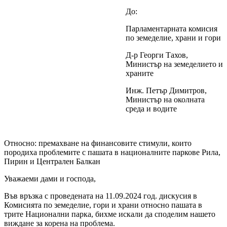
До:
Парламентарната комисия
по земеделие, храни и гори
Д-р Георги Тахов,
Министър на земеделието и
храните
Инж. Петър Димитров,
Министър на околната
среда и водите
Относно: премахване на финансовите стимули, които
породиха проблемите с пашата в националните паркове Рила,
Пирин и Централен Балкан
Уважаеми дами и господа,
Във връзка с проведената на 11.09.2024 год. дискусия в
Комисията по земеделие, гори и храни относно пашата в
трите Национални парка, бихме искали да споделим нашето
виждане за корена на проблема.