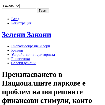
Jump to navigation
Търси
Основно меню
Форма за търсене
Вход
User menu
Регистрация
Зелени
Закони
Биоразнообразие и гори
Климат
Устройство на територията
Енергетика
Селски райони
Преизпасването в
Националните паркове е
проблем на погрешните
финансови стимули, които