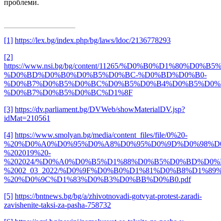
проблеми.
[1]
https://lex.bg/index.php/bg/laws/ldoc/2136778293
[2]
https://www.nsi.bg/bg/content/11265/%D0%B0%D1%80%D
%D0%BD%D0%B0%D0%B5%D0%BC-%D0%BD%D0%B0-
%D0%B7%D0%B5%D0%BC%D0%B5%D0%B4%D0%B5%D0%
%D0%B7%D0%B5%D0%BC%D1%8F
[3]
https://dv.parliament.bg/DVWeb/showMaterialDV.jsp?
idMat=210561
[4]
https://www.smolyan.bg/media/content_files/file/0%20-
%20%D0%A0%D0%95%D0%A8%D0%95%D0%9D%D0%98%D0
%202019%20-
%202024/%D0%A0%D0%B5%D1%88%D0%B5%D0%BD%D0%B
%2002_03_2022/%D0%9F%D0%B0%D1%81%D0%B8%D1%
%20%D0%9C%D1%83%D0%B3%D0%BB%D0%B0.pdf
[5]
https://bntnews.bg/bg/a/zhivotnovadi-gotvyat-protest-zaradi-
zavishenite-taksi-za-pasha-758732