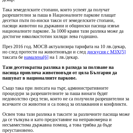
Така земеделските стопани, които успеят да получат
разрешителни за паша в Националните паркове плащат
десетки пъти по-ниски такси от земеделските стопани,
пасящи животни на държавни и общински пасища извън
националните паркове. За 1000 крави тази разлика може да
достигне няколкостотин хиляди лева годишно.
През 2016 год. МОСВ актуализира тарифата на 10 лв./декар,
но след протести на животновъди и след
дискусия с МЗХ
[5]
таксата бе
намалена
[6]
на 1 лв./декар.
Тази десетократна разлика в разхода за ползване на
пасища привлича животновъди от цяла България да
пашуват в националните паркове.
Също така при липсата на търг, административните
процедури за разрешителните за паша винаги будят
недоволство сред тези, които не са получили разрешителни за
всичките си животни и са повод за оплаквания и конфликти.
Освен това тази разлика в таксите за различните пасища може
да се тълкува и като предоставяне на неправомерна и
несъвместима държавна помощ, а това трябва да бъде
преустановено.