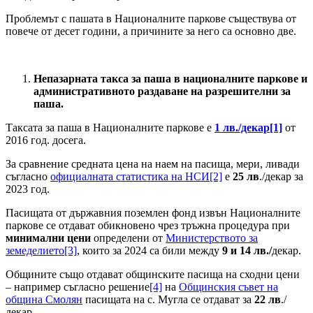
Проблемът с пашата в Националните паркове съществува от
повече от десет години, а причините за него са основно две.
Непазарната такса за паша в националните паркове и
административното раздаване на разрешителни за
паша.
Таксата за паша в Националните паркове е
1 лв./декар
[1]
от
2016 год. досега.
За сравнение средната цена на наем на пасища, мери, ливади
съгласно
официалната статистика на НСИ
[2]
е
25 лв
./декар за
2023 год.
Пасищата от държавния поземлен фонд извън Националните
паркове се отдават обикновено чрез тръжна процедура при
минимални цени
определени от
Министерството за
земеделието
[3]
, които за 2024 са били между
9 и 14 лв./
декар.
Общините също отдават общинските пасища на сходни цени
– например съгласно решение
[4]
на
Общинския съвет на
община Смолян
пасищата на с. Мугла се отдават за
22 лв
./
декар.