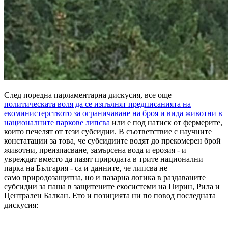
След поредна парламентарна дискусия, все още
политическата воля да се изпълнят предписанията на
екоминистерството за ограничаване на броя и вида животни в
националните паркове липсва
или е под натиск от фермерите,
които печелят от тези субсидии. В съответствие с научните
констатации за това, че субсидиите водят до прекомерен брой
животни, преизпасване, замърсена вода и ерозия - и
увреждат вместо да пазят природата в трите национални
парка на България - са и данните, че липсва не
само природозащитна, но и пазарна логика в раздаваните
субсидии за паша в защитените екосистеми на Пирин, Рила и
Централен Балкан. Ето и позицията ни по повод последната
дискусия: