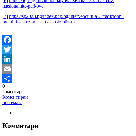
[6]
https://agri.bg/novini/namalyavat-se-taksite-za-pasha-v-
natsionalnite-parkove
[7]
https://sp2023.bg/index.php/bg/intervencii/ii-a-7-tradicionni-
praktiki-za-sezonna-pasa-pastoraliz-m
Facebook
Twitter
LinkedIn
Email
0
Share
коментара
Коментирай
по темата
Коментари