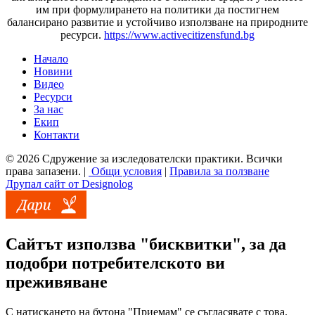
им при формулирането на политики да постигнем
балансирано развитие и устойчиво използване на природните
ресурси.
https://www.activecitizensfund.bg
Начало
Новини
Основно меню
Видео
Ресурси
За нас
Екип
Контакти
© 2026 Сдружение за изследователски практики. Всички
права запазени. |
Общи условия
|
Правила за ползване
Друпал сайт от Designolog
Сайтът използва "бисквитки", за да
подобри потребителското ви
преживяване
С натискането на бутона "Приемам" се съгласявате с това.