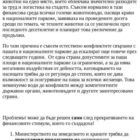
животни на едно място, което облекчава значително разходите
за труд и логистика на стадото. Съвсем нормално в тази
финансова среда всички големи животновъди, пасящи крави
в националните паркове, заявяваха на проведените досега
срещи по темата, че техните животни са се увеличили през
последното десетилетие и планират това увеличение да
продължи.
По тази причина е съвсем естествено конфликтите свързани с
пашата в националните паркове да ескалират още повече през
следващите години. От една страна допустимите за паша
площи в националните паркове са ограничени, а за да няма
негативни въздействия от дейността, натоварването на
пасищата трябва да се регулира до степен, която не дава
възможност за осигуряване на паша за всички желаещи. Това
неминуемо води до конфликти между компетентните
държавни органи, животновъдите и другите заинтересовани
страни.
Проблемът може да бъде решен
само
след прекратяването на
финансовите стимули, които го създадоха!
Министерството на земеделието и храните трябва да
преустанови прилагането на
интервенция