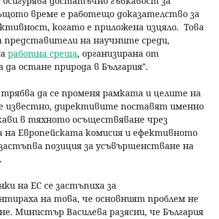
0 осигурява достатъчно гъвкавост за
същото време е работещо доказателство за
тивност, когато е приложена изцяло. Това
от представители на научните среди,
на
работна среща
, организирана от
 да остане природа в България".
трябва да се променя рамката и целите на
е известно, директивите поставят именно
кави в тяхното осъществяване чрез
 на Европейската комисия и ефективното
застъпва позиция за усъвършенстване на
.
ки на ЕС се застъпиха за
тираха на това, че основният проблем не
не. Министър Василева разясни, че България