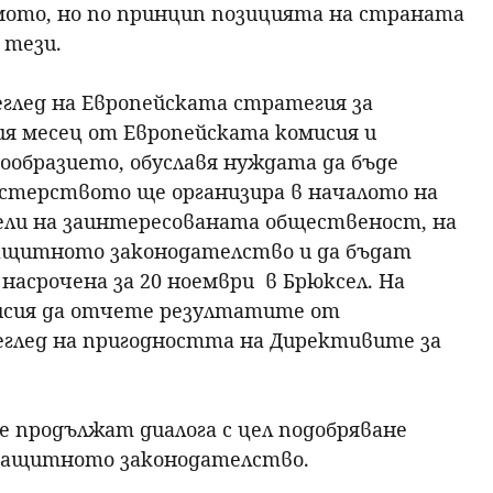
смото, но по принцип позицията на страната
 тези.
еглед на Европейската стратегия за
лия месец от Европейската комисия и
ообразието, обуславя нуждата да бъде
истерството ще организира в началото на
ели на заинтересованата общественост, на
защитното законодателство и да бъдат
асрочена за 20 ноември в Брюксел. На
исия да отчете резултатите от
еглед на пригодността на Директивите за
 продължат диалога с цел подобряване
защитното законодателство.