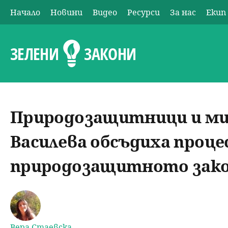
Начало
Новини
Видео
Ресурси
За нас
Екип
О
с
ЗЕЛЕНИ
ЗАКОНИ
н
о
Природозащитници и ми
в
Василева обсъдиха процес
н
природозащитното зако
о
м
е
Вера Стаевска