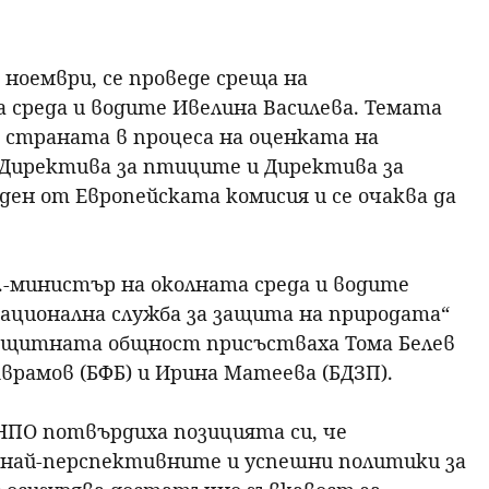
р
 ноември, се проведе среща на
с
среда и водите Ивелина Василева. Темата
 страната в процеса на оценката на
е
Директива за птиците и Директива за
н
ден от Европейската комисия и се очаква да
е
-министър на околната среда и водите
ационална служба за защита на природата“
защитната общност присъстваха Тома Белев
врамов (БФБ) и Ирина Матеева (БДЗП).
НПО потвърдиха позицията си, че
 най-перспективните и успешни политики за