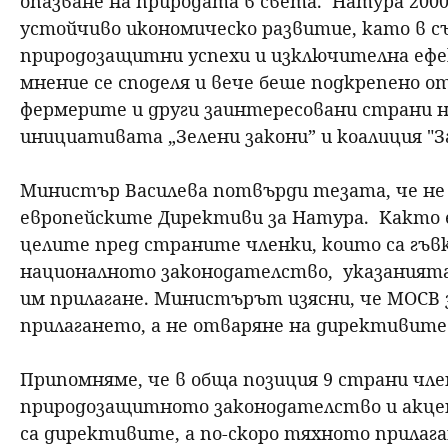
опазване на природата в света. Натура 200
устойчиво икономическо развитие, като в 
природозащитни успехи и изключителна ефек
мнение се споделя и вече беше подкрепено 
фермерите и други заинтересовани страни 
инициативата „Зелени закони” и коалиция "За
Министър Василева потвърди тезата, че не 
европейските Директиви за Натура. Както 
целите пред страните членки, които са гъв
националното законодателство, указанията
им прилагане. Министърът изясни, че МОСВ 
прилагането, а не отваряне на директивите
Припомняме, че в обща позиция 9 страни член
природозащитното законодателство и акцен
са директивите, а по-скоро тяхното прилага