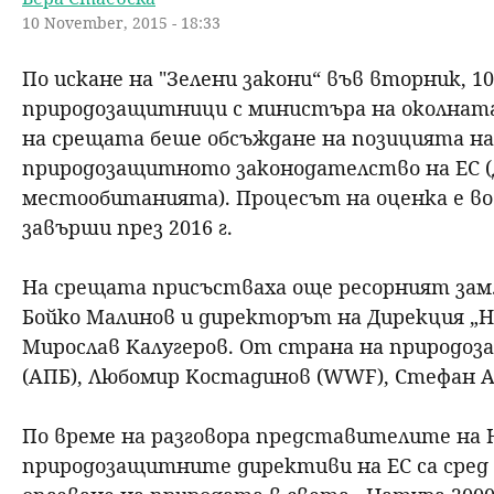
10 November, 2015 - 18:33
н
По искане на "Зелени закони“ във вторник, 10
ю
природозащитници с министъра на околната 
на срещата беше обсъждане на позицията на
природозащитното законодателство на ЕС (
местообитанията). Процесът на оценка е во
завърши през 2016 г.
На срещата присъстваха още ресорният зам.
Бойко Малинов и директорът на Дирекция „Н
Мирослав Калугеров. От страна на природо
(АПБ), Любомир Костадинов (WWF), Стефан А
По време на разговора представителите на 
природозащитните директиви на ЕС са сред