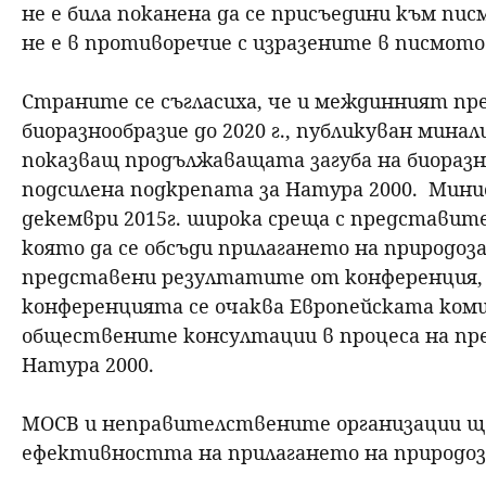
не е била поканена да се присъедини към пи
не е в противоречие с изразените в писмото
Страните се съгласиха, че и междинният пр
биоразнообразие до 2020 г., публикуван мина
показващ продължаващата загуба на биоразн
подсилена подкрепата за Натура 2000. Мин
декември 2015г. широка среща с представит
която да се обсъди прилагането на природо
представени резултатите от конференция, н
конференцията се очаква Европейската ком
обществените консултации в процеса на пр
Натура 2000.
МОСВ и неправителствените организации ще
ефективността на прилагането на природо