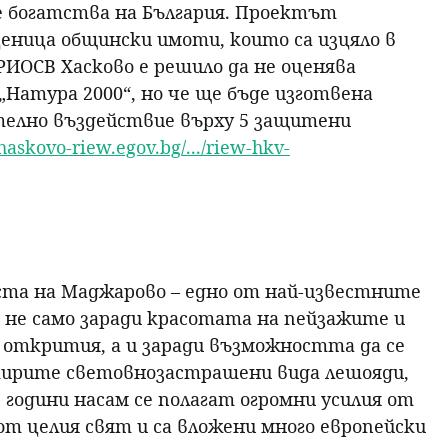
е богатства на България
. Проектът
еница общински имоти, които са изцяло в
РИОСВ Хасково е решило да не оценява
Натура 2000“, но че ще бъде изготвена
телно въздействие върху 5 защитени
/haskovo-riew.egov.bg/.../riew-hkv-
ста на Маджарово – едно от най-известните
 не само заради красотата на пейзажите и
открития, а и заради възможността да се
тирите световнозастрашени вида лешояди,
 години насам се полагат огромни усилия от
т целия свят и са вложени много европейски