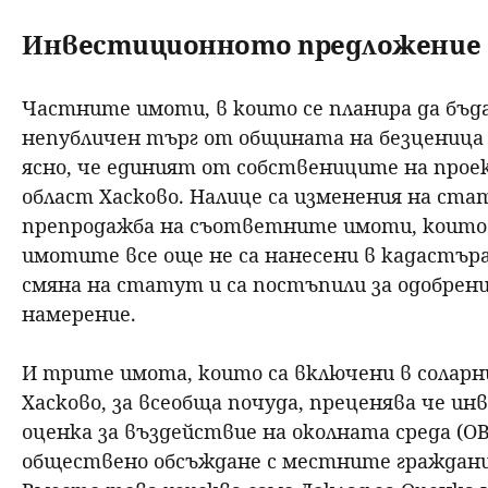
Инвестиционното предложение
Частните имоти, в които се планира да бъда
непубличен търг от общината на безценица (ц
ясно, че единият от собствениците на прое
област Хасково. Налице са изменения на ста
препродажба на съответните имоти, които 
имотите все още не са нанесени в кадастъра
смяна на статут и са постъпили за одобре
намерение.
И трите имота, които са включени в соларни
Хасково, за всеобща почуда, преценява че 
оценка за въздействие на околната среда (О
обществено обсъждане с местните граждан