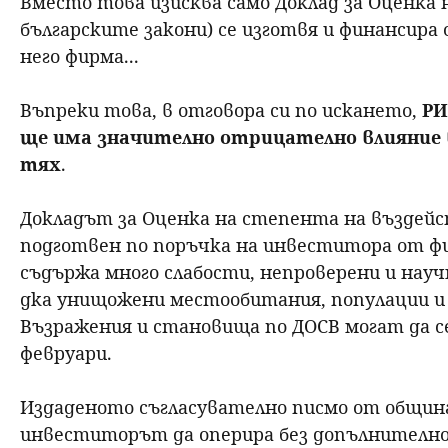
Вместо това изисква само Доклад за Оценка 
българските закони) се изготвя и финансира
него фирма...
Въпреки това, в отговора си по искането,
РИ
ще има значително отрицателно влияние 
тях
.
Докладът за Оценка на степента на въздей
подготвен по поръчка на инвеститора от фи
съдържа много слабости, непроверени и науч
дка унищожени местообитания, популации и 
Възражения и становища по ДОСВ могат да се
февруари.
Издаденото съгласувателно писмо от община
инвеститорът да оперира без допълнително 