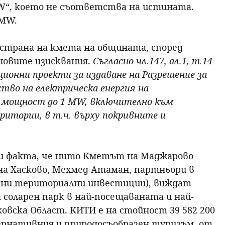
W“, което не съответства на истината.
3МW.
 страна на кмета на общината, според
оновите изисквания.
Съгласно чл.147, ал.1, т.14
иционни проекти за издаване на Разрешение за
тво на електрическа енергия на
а мощност до 1 МW, включително към
итории, в т.ч. върху покривните и
и факта, че нито Кметът на Маджарово
а Хасково, Мехмед Атаман, партньори в
ани териториални инвестиции), виждат
 соларен парк в най-посещаваната и най-
вска Област. КИТИ е на стойност 39 582 200
тернативния и природосъобразен туризъм, от