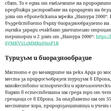
свят. То е една от емблемите на природнит
предвижда застрояване на продадени на безц
зона от европейската мрежа „Натура 2000“. 
въздействието върху биоразнообразието на „
оценка заради очаквано значително отрица
територии и 2 зони от „Натура 2000“:
https:/
6VMKV1LsMMRpI0mP1R
Туризъм и биоразнообразие
Мястото е до меандрите на река Арда до мо
места за прирдосъобразен туризъм в Европа,
множеството исторически и археологически 
видят в естествената им среда три от че
срещащи се в Европа. За опазването им от 35
местните хора, природозащитници и учени о