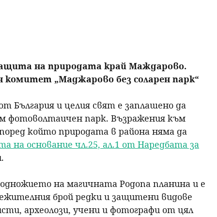
р
с
е
 защита на природата край Маждарово.
 комитет „Маджарово без соларен парк“
н
от България и целия свят е заплашено да
е
ям фотоволтаичен парк. Възражения към
поред който природата в района няма да
 на основание чл.25, ал.1 от Наредбата за
.
подножието на магичната Родопа планина и е
лежителния брой редки и защитени видове
ти, археолози, учени и фотографи от цял