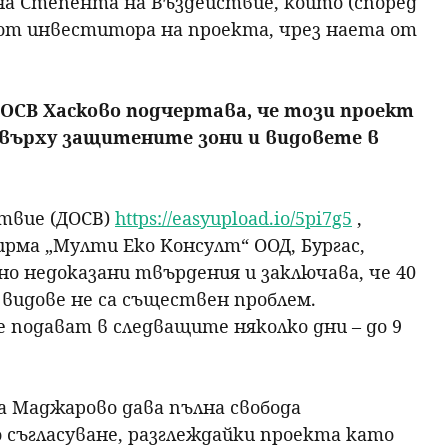
на Степента на Въздействие, който (според
 от инвеститора на проекта, чрез наета от
ОСВ Хасково подчертава, че този проект
върху защитените зони и видовете в
ствие (ДОСВ)
https://easyupload.io/5pi7g5
,
рма „Мулти Еко Консулт“ ООД, Бургас,
но недоказани твърдения и заключава, че 40
видове не са съществен проблем.
 подават в следващите няколко дни – до 9
 Маджарово дава пълна свобода
съгласуване, разглеждайки проекта като