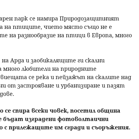
ларен парк се намира Природозащитният
а на птиците, чието място също не е
те на разнообразие на птици в Европа, много
на Арда и заобикалящите ги скални
а много любители на природните
виещата се река и пейзажът на скалите над
ни от застрояване и урбанизиране и пазят
дове.
 се спира всеки човек, посетил община
 ще бъдат изградени фотоволтаични
дно с прилежащите им сгради и съоръжения.