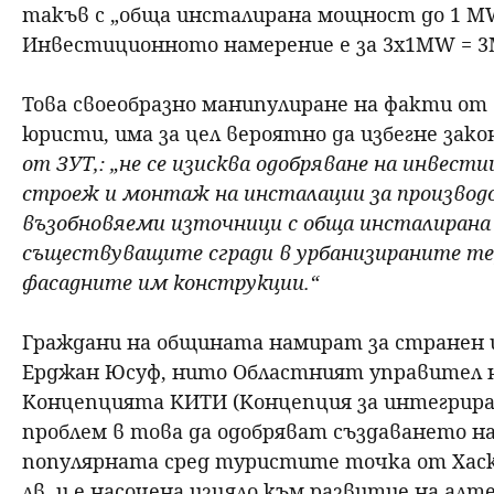
такъв с „обща инсталирана мощност до 1 М
Инвестиционното намерение е за 3х1МW = 
Това своеобразно манипулиране на факти от
юристи, има за цел вероятно да избегне зак
от ЗУТ,: „не се изисква одобряване на инвест
строеж и монтаж на инсталации за производс
възобновяеми източници с обща инсталиран
съществуващите сгради в урбанизираните тер
фасадните им конструкции.“
Граждани на общината намират за странен 
Ерджан Юсуф, нито Областният управител н
Концепцията КИТИ (Концепция за интегрир
проблем в това да одобряват създаването на
популярната сред туристите точка от Хаско
лв. и е насочена изцяло към развитие на ал