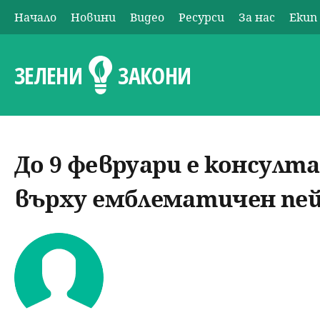
Начало
Новини
Видео
Ресурси
За нас
Екип
О
с
ЗЕЛЕНИ
ЗАКОНИ
н
о
До 9 февруари е консулт
в
върху емблематичен пе
н
о
м
е