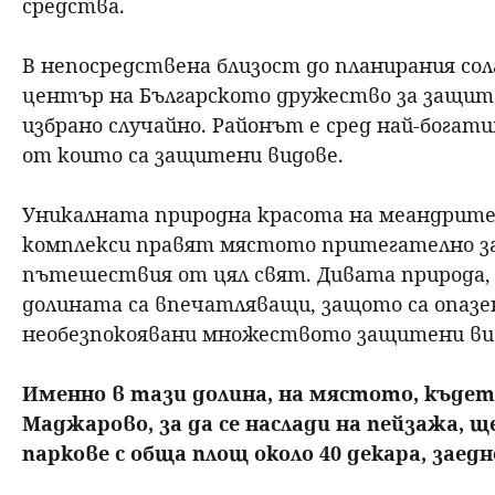
средства.
В непосредствена близост до планирания со
център на Българското дружество за защит
избрано случайно. Районът е сред най-богати
от които са защитени видове.
Уникалната природна красота на меандрите 
комплекси правят мястото притегателно з
пътешествия от цял свят. Дивата природа, 
долината са впечатляващи, защото са опазе
необезпокоявани множеството защитени ви
Именно в тази долина, на мястото, където
Маджарово, за да се наслади на пейзажа,
паркове с обща площ около 40 декара, зае