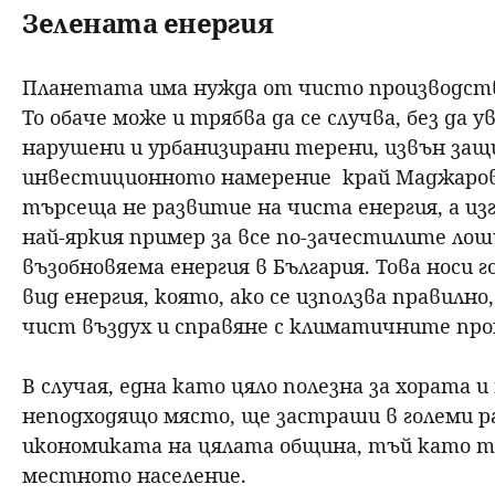
Зелената енергия
Планетата има нужда от чисто производств
То обаче може и трябва да се случва, без да
нарушени и урбанизирани терени, извън защ
инвестиционното намерение край Маджарово
търсеща не развитие на чиста енергия, а изг
най-яркия пример за все по-зачестилите ло
възобновяема енергия в България. Това носи
вид енергия, която, ако се използва правилн
чист въздух и справяне с климатичните про
В случая, една като цяло полезна за хората 
неподходящо място, ще застраши в големи ра
икономиката на цялата община, тъй като т
местното население.