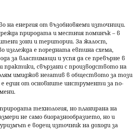
о на енергия от възобновяеми източници.
 уврежда природата и местния поминък – в
итени зони и територии. За жалост,
 изглежда е поредната евтина схема,
ода за властимащи и успя да се превърне в
ши практики, свързани с производството на
 голям имиджов негатив в обществото за този
о, е един от основните инструменти за по-
мени.
и природата технология, но планирана на
змери не само биоразнообразието, но и
уризмът е водещ източник на доходи за