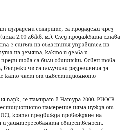
т изградени соларите, са продадени чрез
ена 2.00 лв/кв. м.). След продажбата става
кта е синът на областния управител на
тута на земята, както и делба и
преди това са били общински. Освен това
, въпреки че са получили разрешения за
ние като част от инвестиционното
я парк, се намират в Натура 2000. РИОСВ
инвестиционното намерение няма нужда от
ВОС), която предвижда провеждане на
и и заинтересованата общественост.