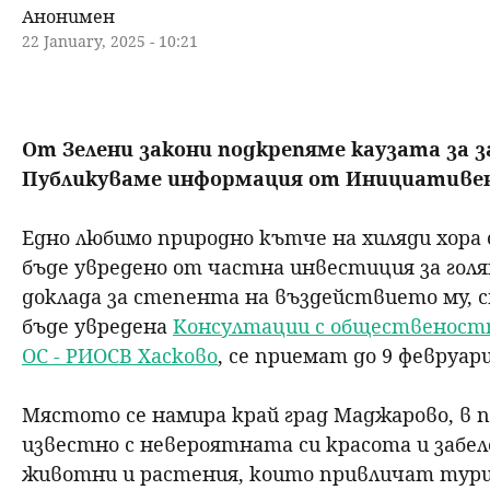
Анонимен
н
22 January, 2025 - 10:21
ю
От Зелени закони подкрепяме каузата за
Публикуваме информация от Инициативен
Едно любимо природно кътче на хиляди хора 
бъде увредено от частна инвестиция за гол
доклада за степента на въздействието му, с
бъде увредена
Консултации с обществеността
ОС - РИОСВ Хасково
, се приемат до 9 февруари
Мястото се намира край град Маджарово, в 
известно с невероятната си красота и забе
животни и растения, които привличат турис