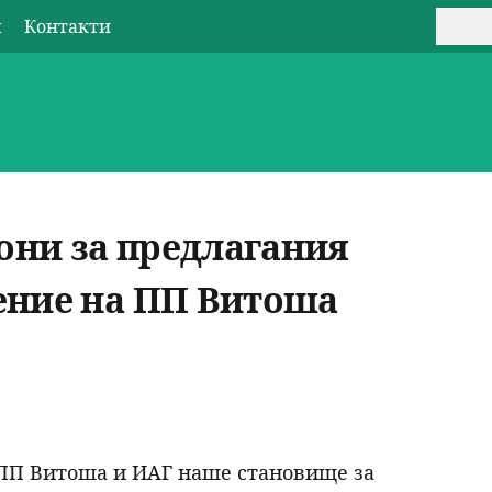
Jump to navigation
п
Контакти
Т
Ф
U
ъ
о
s
р
р
e
с
м
r
они за предлагания
и
а
m
ление на ПП Витоша
з
e
а
n
т
u
 ДПП Витоша и ИАГ наше становище за
ъ