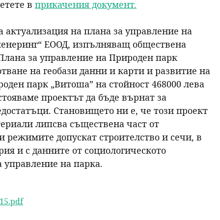
етете в
прикачения документ.
р
за актуализация на плана за управление на
с
женеринг“ ЕООД, изпълняващ обществена
Плана за управление на Природен парк
е
ботване на геобази данни и карти и развитие на
оден парк „Витоша” на стойност 468000 лева
н
стояваме проектът да бъде върнат за
достатъци. Становището ни е, че този проект
е
териали липсва съществена част от
и режимите допускат строителство и сечи, в
ия и с данните от социологическото
а управление на парка.
15.pdf