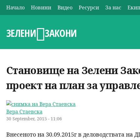
Начало
Новини
Видео
Ресурси
За нас
Еки
О
с
ЗЕЛЕНИ
ЗАКОНИ
н
о
Становище на Зелени Зак
в
проект на план за управ
н
о
Вера Стаевска
м
30 September, 2015 - 11:06
е
Внесеното на 30.09.2015г в деловодствата на