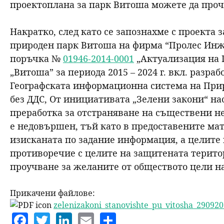
проектоплана за парк Витоша можете да проч
н
Накратко, след като се запознахме с проекта 
ю
природен парк Витоша на фирма “Пролес Ин
поръчка №
01946-2014-0001
„Актуализация на 
„Витоша” за периода 2015 – 2024 г. вкл. разра
Географската информационна система на Прир
без ДДС, От инициативата „Зелени закони“ на
преработка за отстраняване на съществени не
е недовършен, тъй като в предоставените ма
изисканата по задание информация, а целите 
противоречие с целите на защитената територ
проучване за желаните от обществото цели н
Прикачени файлове:
zelenizakoni_stanovishte_pu_vitosha_290920
F
T
Li
E
S