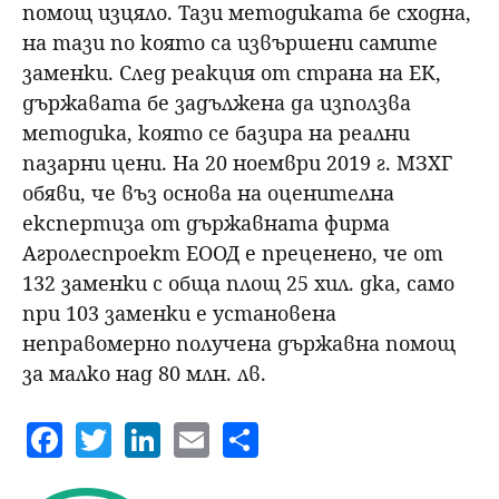
помощ изцяло. Тази методиката бе сходна,
на тази по която са извършени самите
заменки. След реакция от страна на ЕК,
държавата бе задължена да използва
методика, която се базира на реални
пазарни цени. На 20 ноември 2019 г. МЗХГ
обяви, че въз основа на оценителна
експертиза от държавната фирма
Агролеспроект ЕООД е преценено, че от
132 заменки с обща площ 25 хил. дка, само
при 103 заменки е установена
неправомерно получена държавна помощ
за малко над 80 млн. лв.
F
T
Li
E
S
a
w
n
m
h