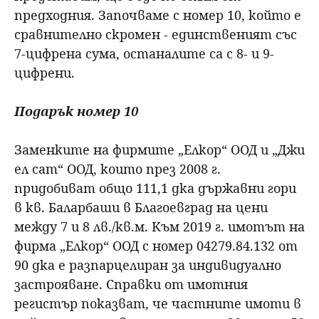
предходния. Започваме с номер 10, който е
сравнително скромен - единственият със
7-цифрена сума, останалите са с 8- и 9-
цифрени.
Подарък номер 10
Заменките на фирмите „Елкор“ ООД и „Джи
ел сат“ ООД, които през 2008 г.
придобиват общо 111,1 дка държавни гори
в кв. Баларбаши в Благоевград на цени
между 7 и 8 лв./кв.м. Към 2019 г. имотът на
фирма „Елкор“ ООД с номер 04279.84.132 от
90 дка е разпарцелиран за индивидуално
застрояване. Справки от имотния
регистър показват, че частните имоти в