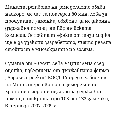
Министерството на земеделието обяви
наскоро, че ще си потърси 80 млн. лева за
прочутите заменки, обявени за незаконна
държавна помощ от Европейската
комисия. Основният ефект от тази мярка
ще е да узакони заграбеното, чиято реална
стойност е многократно по-голяма.
Сумата от 80 млн. лева е изчислена след
оценка, извършена от държавната фирма
„Агролеспроект“ ЕООД. Според съобщение
на Министерството на земеделието,
храните и горите незаконна държавна
помощ е открита при 103 от 132 заменки,
в периода 2007-2009 г.