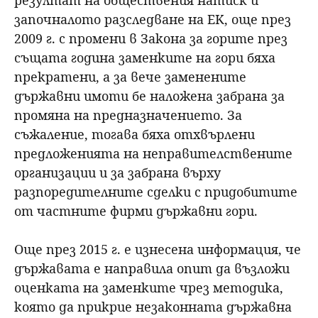
започналото разследване на ЕК, още през
2009 г. с промени в Закона за горите през
същата година заменките на гори бяха
прекратени, а за вече заменените
държавни имоти бе наложена забрана за
промяна на предназначението. За
съжаление, тогава бяха отхвърлени
предложенията на неправителствените
организации и за забрана върху
разпоредителните сделки с придобитите
от частните фирми държавни гори.
Още през 2015 г. е изнесена информация, че
държавата е направила опит да възложи
оценката на заменките чрез методика,
която да прикрие незаконната държавна