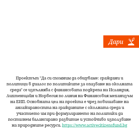
Проектът "Да си спомним да
общуваме
: граждани и
политици в диалог по политиките за опазване на околната
среда" се изпълнява с финансовата подкрепа на Исландия,
Лихтенщайн и Норвегия по линия на Финансовия механизъм
на ЕИП. Основната цел на проекта е чрез повишаване на
ангажираността на гражданите с околната среда и
участието им при формулирането на политики да
постигнем балансирано развитие и устойчиво използване
на природните ресурси.
https://www.activecitizensfund.bg