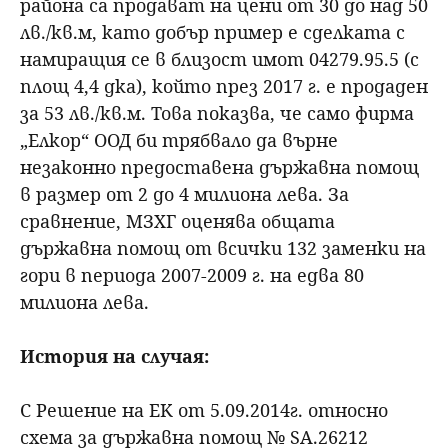
района са продават на цени от 30 до над 50
лв./кв.м, като добър пример е сделката с
намиращия се в близост имот 04279.95.5 (с
площ 4,4 дка), който през 2017 г. е продаден
за 53 лв./кв.м. Това показва, че само фирма
„Елкор“ ООД би трябвало да върне
незаконно предоставена държавна помощ
в размер от 2 до 4 милиона лева. За
сравнение, МЗХГ оценява общата
държавна помощ от всички 132 заменки на
гори в периода 2007-2009 г. на едва 80
милиона лева.
История на случая:
С Решение на ЕК от 5.09.2014г. относно
схема за държавна помощ № SA.26212