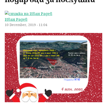
u
н
ъ
ю
Иван Радев
р
10 December, 2019 - 11:04
с
е
н
е