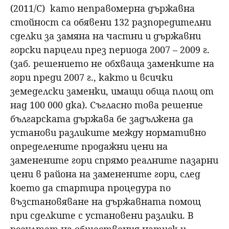
(2011/C) като неправомерна държавна
стойност са обявени 132 разпоредителни
сделки за замяна на частни и държавни
горски парцели през периода 2007 – 2009 г.
(заб. решението не обхваща заменките на
гори преди 2007 г., както и всички
земеделски заменки, имащи обща площ от
над 100 000 дка). Съгласно това решение
българската държава бе задължена да
установи разликите между нормативно
определените продажни цени на
заменените гори спрямо реалните пазарни
цени в района на заменените гори, след
което да стартира процедура по
възстановяване на държавната помощ
при сделките с установени разлики. В
резултат на обществения натиск и