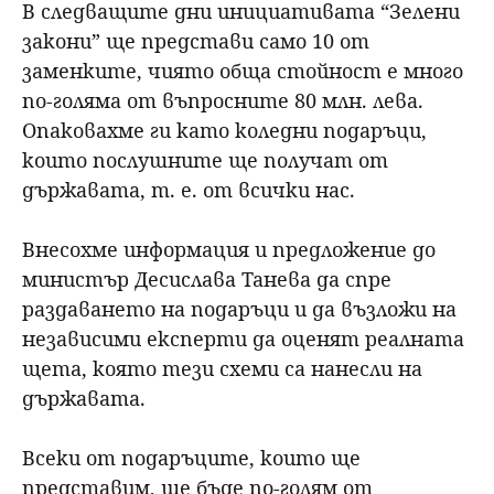
В следващите дни инициативата “Зелени
закони” ще представи само 10 от
заменките, чиято обща стойност е много
по-голяма от въпросните 80 млн. лева.
Опаковахме ги като коледни подаръци,
които послушните ще получат от
държавата, т. е. от всички нас.
Внесохме информация и предложение до
министър Десислава Танева да спре
раздаването на подаръци и да възложи на
независими експерти да оценят реалната
щета, която тези схеми са нанесли на
държавата.
Всеки от подаръците, които ще
представим, ще бъде по-голям от