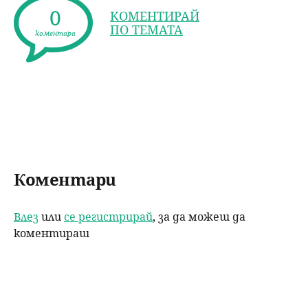
c
itt
k
ai
a
0
КОМЕНТИРАЙ
e
er
e
l
re
ПО ТЕМАТА
коментара
b
dI
o
n
o
k
Коментари
Влез
или
се регистрирай
, за да можеш да
коментираш