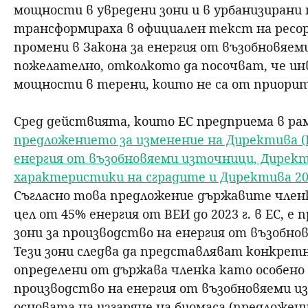
мощности в увредени зони и в урбанизирани 
трансформираха в официален текст на ресо
промени в Закона за енергия от възобновяем
пожелателно, отколкото да посочват, че и
мощности в терени, които не са от приори
Сред действията, които ЕС предприема в рамк
предложението за изменение на Директива (Е
енергия от възобновяеми източници, Директ
характеристики на сградите и Директива 2
Съгласно това предложение държавите членк
цел от 45% енергия от ВЕИ до 2023 г. в ЕС, 
зони за производство на енергия от възобновя
Тези зони следва да представляват конкретн
определени от държава членка като особено
производство на енергия от възобновяеми и
основата на изгаряне на биомаса (предложение