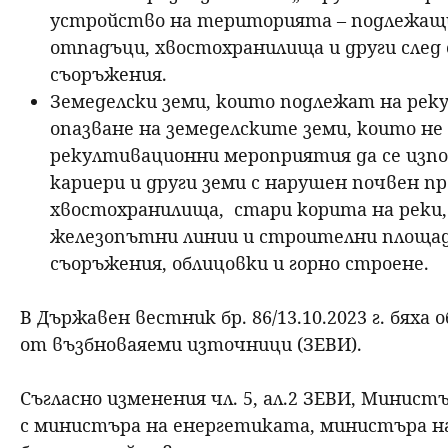
устройство на територията – подлежащи 
отпадъци, хвостохранилища и други след
съоръжения.
Земеделски земи, които подлежат на рекул
опазване на земеделските земи, които не б
рекултивационни мероприятия да се изпо
кариери и други земи с нарушен почвен п
хвостохранилища, стари корита на реки,
железопътни линии и строителни площад
съоръжения, облицовки и горно строене.
В Държавен вестник бр. 86/13.10.2023 г. бяха
от възбноваяеми източници (ЗЕВИ).
Съгласно изменения чл. 5, ал.2 ЗЕВИ, Минис
с министъра на енергетиката, министъра н