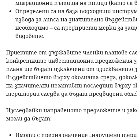
миграционни пътища на птици (като са 
Определени са на база подходящи инстру
извода за липса на значително въздействи
необходимо – са предприети мерки за з
видовете.
Приетите от държавите членки планове сле
конкретните инвестиционни предложения за 
плана ще бъдат изключени от изискването з
въздействието върху околната среда, докол
на значителни негативни последици върху о
територии следва да бъдат предвидени обле
Изследвайки направеното предложение и за
могли да бъдат:
Имоти с предназначение „нарушени терит