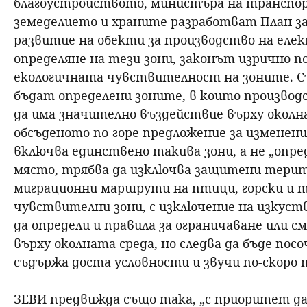
благоустройството, министъра на транспо
земеделието и храните разработват План за
развитие на обекти за производство на еле
определяне на тези зони, законът изрично по
екологичната чувствителност на зоните. Съг
бъдат определени зоните, в които производс
да има значително въздействие върху околнат
обсъденото по-горе предложение за изменени
включва единствено такива зони, а не „опред
място, трябва да изключва защитени терит
миграционни маршрути на птици, горски и 
чувствителни зони, с изключение на изкус
да определи и правила за ограничаване или 
върху околната среда, но следва да бъде посо
съдържа доста условности и звучи по-скоро 
ЗЕВИ предвижда също така, „с приоритет да