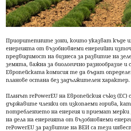
Приоритетните зони, които указват къде 
енергията от възобновяеми енергийни източни
предвидимост на бизнеса за развитие на зеле
земята, важна за биологично разнообразие и 
Европейската комисия те да бъдат определе
планове остана без задължителен характер.
Планът rePowerEU на Европейския съюз (ЕС) 
държавите членки от изкопаеми горива, ка
потреблението на енергия и приемат мерки 
на дела на енергията от възобновяеми енер
rePowerEU за развитие на ВЕИ са тези инве