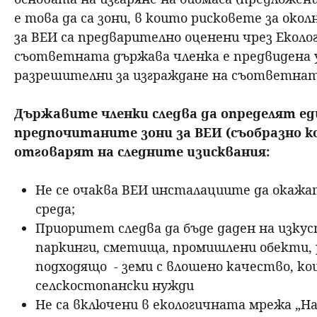
е това да са зони, в които рисковете за ок
за ВЕИ са предварително оценени чрез Еколо
съответната държава членка е предвидена у
разрешителни за изграждане на съответнат
Държавите членки следва да определят еди
предпочитаните зони за ВЕИ (съобразно к
отговарят на следните изисквания:
Не се очаква ВЕИ инсталациите да окаж
среда;
Приоритет следва да бъде даден на изкус
паркинги, сметища, промишлени обекти, р
подходящо - земи с влошено качество, ко
селскостопански нужди
Не са включени в екологичната мрежа „Н