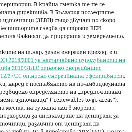
територии. В крайна сметка те не се
рната директива. В България последните
и източници (ЗЕВИ) също звучат по-скоро
нвеститорите следва да строят ВЕИ
тетна важност за природата и земеделието.
ите на т.нар. зелен енергиен преход, е и
С) 2018/2001 за насърчаване използването на
ива 2010/31/ЕС относно енергийните
012/27/ЕС относно енергийната ефективност
.
и, наред с поставянето на по-амбициозната
е предвидено определянето на „предпочитани
еми източници“ (“renewables to-go areas”).
и места, на сушата или в морето,
 подходящи за инсталиране на централи за
зточници, различни от централи на
 за нов чл. 9а в Директива 2018/2001). Целта