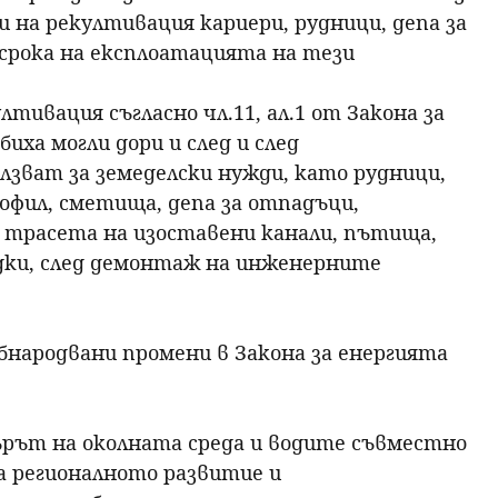
на рекултивация кариери, рудници, депа за
 срока на експлоатацията на тези
тивация съгласно чл.11, ал.1 от Закона за
иха могли дори и след и след
лзват за земеделски нужди, като рудници,
рофил, сметища, депа за отпадъци,
 трасета на изоставени канали, пътища,
ки, след демонтаж на инженерните
 обнародвани промени в Закона за енергията
търът на околната среда и водите съвместно
а регионалното развитие и