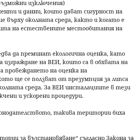
възможни изключения)
менти и данни, които дават сигурност на
е върху околната среда, както и когато е
ащита на естествените местообитания на
два да преминат екологична оценка, като
изграждане на ВЕИ, които са в обхвата на
а провеждането на оценка на
кото ще се ползват от презумпция за липса
колната среда. За ВЕИ инсталациите в тези
кчени и ускорени процедури.
конодателството, такива територии биха
ории за възстановяване“ съгласно Закона за