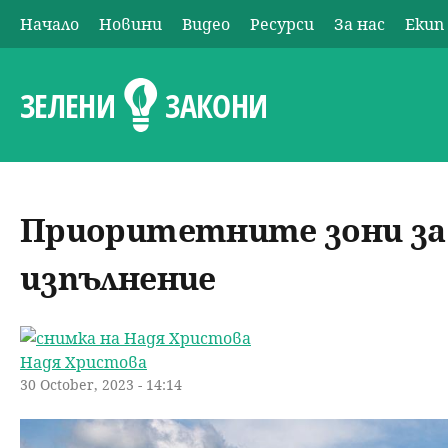
Начало
Новини
Видео
Ресурси
За нас
Екип
О
с
ЗЕЛЕНИ
ЗАКОНИ
н
о
Приоритетните зони за В
в
изпълнение
н
о
Надя Христова
м
30 October, 2023 - 14:14
е