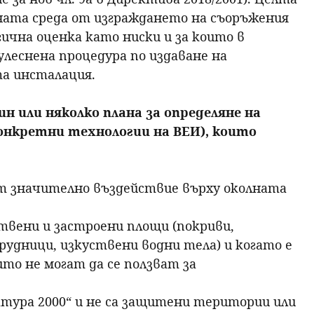
олната среда от изграждането на съоръжения
гична оценка като ниски и за които в
леснена процедура по издаване на
а инсталация.
н или няколко плана за определяне на
онкретни технологии на ВЕИ), които
ат значително въздействие върху околната
твени и застроени площи (покриви,
удници, изкуствени водни тела) и когато е
ито не могат да се ползват за
атура 2000“ и не са защитени територии или