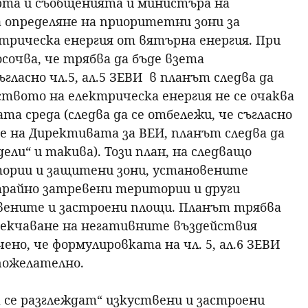
рта и съобщенията и министъра на
 определяне на приоритетни зони за
ктрическа енергия от вятърна енергия. При
сочва, че трябва да бъде взета
ласно чл.5, ал.5 ЗЕВИ в планът следва да
твото на електрическа енергия не се очаква
а среда (следва да се отбележи, че съгласно
е на Директивата за ВЕИ, планът следва да
ели“ и такива). Този план, на следващо
ории и защитени зони, установените
трайно затревени територии и други
твените и застроени площи. Планът трябва
смекчаване на негативните въздействия
чено, че формулировката на чл. 5, ал.6 ЗЕВИ
пожелателно.
 се разглеждат“ изкуствени и застроени