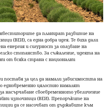
инвеститорите да планират развитие на
ци (ВЕИ), са една добра идея. Те биха дали
на енергия и сигурност за опазване на
селско стопанство. За съжаление, идеята на
ни от всяка страна с национални
си поставя за цел да намали зависимостта на
то едновременно цялостно намалят
за насърчаване своевременното увеличение
гийни източници (ВЕИ). Препоръките на
стиции да се насочват от държавите към