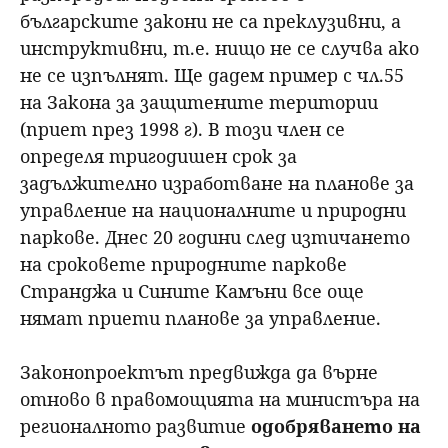
българските закони не са преклузивни, а
инструктивни, т.е. нищо не се случва ако
не се изпълнят. Ще дадем пример с чл.55
на Закона за защитените територии
(приет през 1998 г). В този член се
определя тригодишен срок за
задължително изработване на планове за
управление на националните и природни
паркове. Днес 20 години след изтичането
на сроковете природните паркове
Странджа и Сините Камъни все още
нямат приети планове за управление.
Законопроектът предвижда да върне
отново в правомощията на министъра на
регионалното развитие
одобряването на