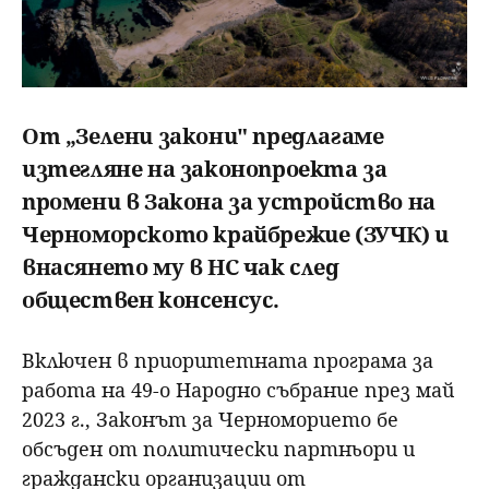
От „Зелени закони" предлагаме
изтегляне на законопроекта за
промени в Закона за устройство на
Черноморското крайбрежие (ЗУЧК) и
внасянето му в НС чак след
обществен консенсус.
Включен в приоритетната програма за
работа на 49-о Народно събрание през май
2023 г., Законът за Черноморието бе
обсъден от политически партньори и
граждански организации от