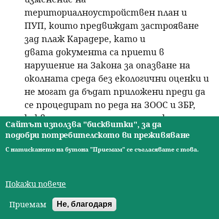
териториалноустройствен план и
ПУП, които предвиждат застрояване
зад плаж Карадере, като и
двата документа са приети в
нарушение на Закона за опазване на
околната среда без екологични оценки и
не могат да бъдат приложени преди да
се процедират по реда на ЗООС и ЗБР,
каквото процедиране е задължително
Сайтът използва "бисквитки", за да
заради прилагането на Директивата за
подобри потребителското ви преживяване
стратегическа екологична оценка и
С натискането на бутона "Приемам" се съгласявате с това.
Директивата за природните
местообитания. (повече подробности
можете да видите тук
Покажи повече
https://forthenature.org/cases/13
)
Приемам
Не, благодаря
Община Несебър, където се намира