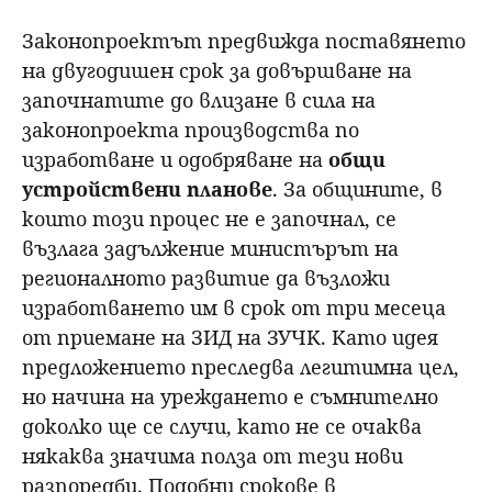
Законопроектът предвижда поставянето
на двугодишен срок за довършване на
започнатите до влизане в сила на
законопроекта производства по
изработване и одобряване на
общи
устройствени планове
. За общините, в
които този процес не е започнал, се
възлага задължение министърът на
регионалното развитие да възложи
изработването им в срок от три месеца
от приемане на ЗИД на ЗУЧК. Като идея
предложението преследва легитимна цел,
но начина на уреждането е съмнително
доколко ще се случи, като не се очаква
някаква значима полза от тези нови
разпоредби. Подобни срокове в