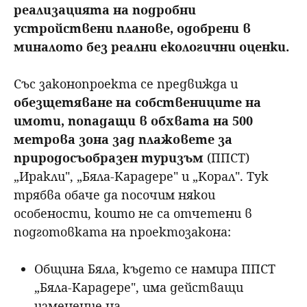
реализацията на подробни
устройствени планове, одобрени в
миналото без реални екологични оценки.
Със законопроекта се предвижда и
обезщетяване на собствениците на
имоти, попадащи в обхвата на 500
метрова зона зад плажовете за
природосъобразен туризъм
(ППСТ)
„Иракли", „Бяла-Карадере" и „Корал". Тук
трябва обаче да посочим някои
особености, които не са отчетени в
подготовката на проектозакона:
Община Бяла, където се намира ППСТ
„Бяла-Карадере", има действащи
изменение на