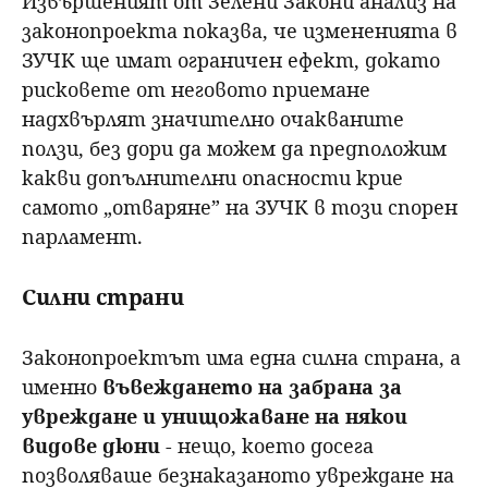
Извършеният от Зелени Закони анализ на
законопроекта показва, че измененията в
ЗУЧК ще имат ограничен ефект, докато
рисковете от неговото приемане
надхвърлят значително очакваните
ползи, без дори да можем да предположим
какви допълнителни опасности крие
самото „отваряне” на ЗУЧК в този спорен
парламент.
Силни страни
Законопроектът има една силна страна, а
именно
въвеждането на забрана за
увреждане и унищожаване на някои
видове дюни
- нещо, което досега
позволяваше безнаказаното увреждане на