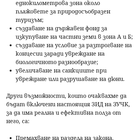
еднокилометрова зона около
плажовете за природосъобразен
туризъм;
създаване на държавен фонд за
изкупуване на частни земи в зона А и Б;
създаване на условие за разтрогване на
концесии заради увреждане на
биологичното разнообразие;
увеличаване на санкциите при
увреждане или разрушаване на дюни.
Други възможности, които очаквахме да
бъдат включени настоящия ЗИД на ЗУЧК,
за да има реална и ефективна полза от
него, са:
Премахване на раздела на закона,