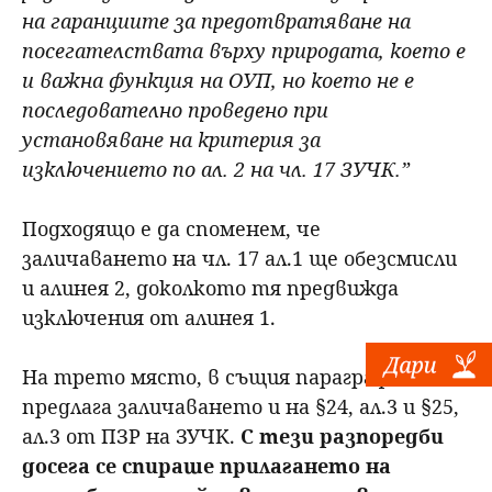
на гаранциите за предотвратяване на
посегателствата върху природата, което е
и важна функция на ОУП, но което не е
последователно проведено при
установяване на критерия за
изключението по ал. 2 на чл. 17 ЗУЧК.”
Подходящо е да споменем, че
заличаването на чл. 17 ал.1 ще обезсмисли
и алинея 2, доколкото тя предвижда
изключения от алинея 1.
На трето място, в същия параграф се
предлага заличаването и на §24, ал.3 и §25,
ал.3 от ПЗР на ЗУЧК.
С тези разпоредби
досега се спираше прилагането на