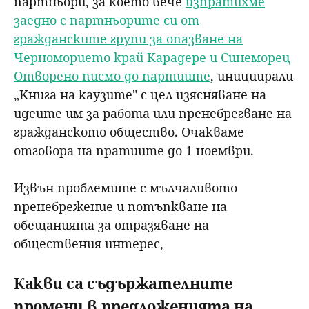
партньори, за което вече
изпратихме
заедно с партньорите си от
гражданските групи за опазване на
Черноморието край Карадере и Синеморец
Отворено писмо до партиите
, инициирали
„
Книга на каузите" с цел изясняване на
идеите им за работа или пренебрегване на
гражданското общество. Очакваме
отговора на пратиите до 1 ноември.
Извън проблемите с мълчаливото
пренебрежение и потъпкване на
обещанията за отразяване на
обществения интерес,
Какви са съдържателните
промени в предложенията на