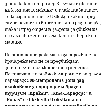
дюни, както например в случая с дюните
на къмпинг „Смокиня“ и плаж „Каваците“.
Това ограничение се въвежда както чрез
самостоятелно вписване като разпоредба,
така и чрез отделна забрана за движение
на самодвижещи се земекопни и верижни
машини.
По отношение режима на застрояване по
крайбрежието не се предвиждат
значителни положителни изменения.
Постигнат е основно компромис с отделен
параграф:
500-метровата зона зад
плажовете за природосъобразен
туризъм
„
Иракли
“
,
„
Бяла-Карадере
“
и
„
Корал
“
се включва в обхвата на
охранителна зона А и се приравнява по