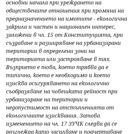
основни начала при уреждането на
обществените отношения при промяна на
предназначението на имотите - екологична
закрила и частен и национален интерес,
заложени в чл. 15 от Конституцията, при
създаване и разширяване на урбанизирани
територии в определени зони на
територията или застрояване в тях.
Възприето е това, което трябва да е
типично, което е необходимо и което
изисква осигуряването на екологично
съобразяване на човешката дейност при
урбанизиране на територии и
недопустимост на отстъпленията от
екологичните изисквания. Затова
изменението на чл. 17 ЗУЧК следва да се
разглежда като засилване и подчертаване