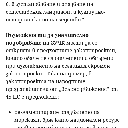
6. възстановяване и опазване на
естествения ландшафт и културно-
историческото наследство."
Възможности за значително
подобряване на ЗУЧК
могат да се
открият в предходните законопроекти,
които обаче не са отчетени и обсъдени
при изготвянето на сегашния скромен
законопроект. Така например, в
законопроекта на народните
представители от
„
Зелено движение" от
45 НС е предложено:
регламентиране опазването на
морският бряг като национален ресурс
- това предложение е продължение на