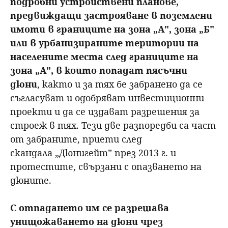
подробни устройствени планове,
предвиждащи застрояване в поземлени
имоти в границите на зона „А", зона „Б"
или в урбанизираните територии на
населените места след границите на
зона „А", в които попадат пясъчни
дюни
, както и за тях бе забранено да се
съгласуват и одобряват инвестиционни
проекти и да се издават разрешения за
строеж в тях. Тези две разпоредби са част
от забраните, приети след
скандала „Дюнигейт” през 2013 г. и
протестите, свързани с опазването на
дюните.
С отпадането им се разрешава
унищожаването на дюни чрез