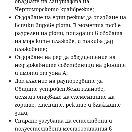
опазване на ландшафта на
Черноморското крайбрежие;
Създаване на един режим за опазване на
всички видове дюни. В момента той е
разделен на дюни, попадащи в обхвата
на морските плажове, и такива зад
плажовете;
Създаване на ред за обезщетение на
недържавните собственици на дюните
и имоти от зона А;
Допълнение на разпоредбите за
Общите устройствени планове,
целящи опазване на елементите на
горите, степите, реките и влажните
зони;
Спиране загубата на естествени и
полуестествени местообитания в