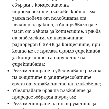
свързан с концесиите на
черноморските плажове, който сега
заема повече от половината от
тялото на закона, а би трябвало да е
част от Закона за концесиите. Трябва
да отбележим, че настоящите
разпоредби в ЗУЧК за концесиите, при
които не се прилага изцяло директива
за концесиите, са нарушение на
директивата;
Регламентиране и увеличаване ролята
на общините и заинтересованите
групи от управлението на плажовете;
Увеличаване броя на плажовете за
природосъобразен туризъм;
Регламентиране на инструменти за