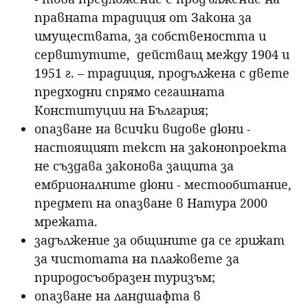
правната традиция от Закона за
имуществата, за собствеността и
сервитутите, действащ между 1904 и
1951 г. – традиция, продължена с двете
предходни спрямо сегашната
Конституции на България;
опазване на всички видове дюни -
настоящият текст на законопроекта
не създава законова защита за
ембрионалните дюни - местообитание,
предмет на опазване в Натура 2000
мрежата.
задължение за общините да се грижат
за чистотата на плажовете за
природосъобразен туризъм;
опазване на ландшафта в