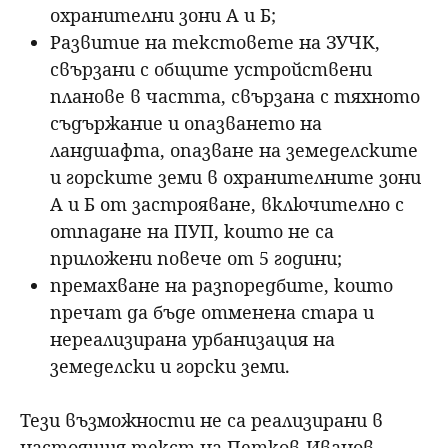
охранителни зони А и Б;
Развитие на текстовете на ЗУЧК,
свързани с общите устройствени
планове в частта, свързана с тяхното
съдържание и опазването на
ландшафта, опазване на земеделските
и горските земи в охранителните зони
А и Б от застрояване, включително с
отпадане на ПУП, които не са
приложени повече от 5 години;
премахване на разпоредбите, които
пречат да бъде отменена стара и
нереализирана урбанизация на
земеделски и горски земи.
Тези възможности не са реализирани в
настоящия текст на Петков-Иванов-