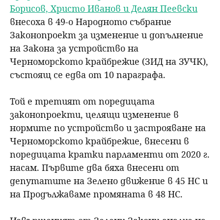
Борисов, Христо Иванов и Делян Пеевски
внесоха в 49-о Народното събрание
Законопроект за изменение и допълнение
на Закона за устройство на
Черноморското крайбрежие (ЗИД на ЗУЧК),
състоящ се едва от 10 параграфа.
Той е третият от поредицата
законопроекти, целящи изменение в
нормите по устройство и застрояване на
Черноморското крайбрежие, внесени в
поредицата кратки парламенти от 2020 г.
насам. Първите два бяха внесени от
депутатите на Зелено движение в 45 НС и
на Продължаваме промяната в 48 НС.