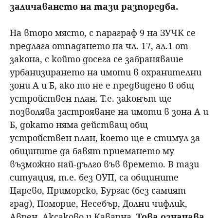
заличаването на тази разпоредба.
На второ място, с параграф 9 на ЗУЧК се
предлага отпадането на чл. 17, ал.1 от
закона, с който досега се забраняваше
урбанизирането на имоти в охранителни
зони А и Б, ако то не е предвидено в общ
устройствен план. Т.е. законът ще
позволява застрояване на имоти в зона А и
Б, докато няма действащ общ
устройствен план, което ще е стимул за
общините да бавят приемането му
възможно най-дълго във времето. В тази
ситуация, т.е. без ОУП, са общините
Царево, Приморско, Бургас (без самият
град), Поморие, Несебър, Долни чифлик,
Аврен, Аксаково и Каварна.
Това означава,