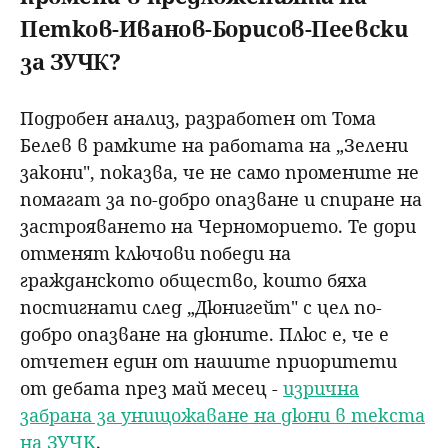
Петков-Иванов-Борисов-Пеевски
за ЗУЧК?
Подробен анализ, разработен от Тома
Белев в рамките на работата на „Зелени
закони", показва, че не само промените не
помагат за по-добро опазване и спиране на
застрояването на Черноморието. Те дори
отменят ключови победи на
гражданското общество, които бяха
постигнати след „Дюнигейт" с цел по-
добро опазване на дюните. Плюс е, че е
отчетен един от нашите приоритети
от дебата през май месец -
изрична
забрана за унищожаване на дюни в текста
на ЗУЧК
.