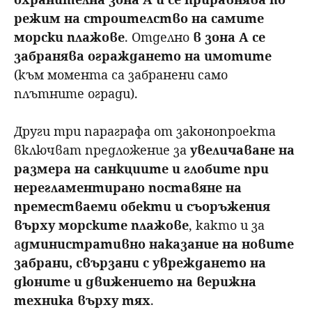
режим на строителство на самите
морски плажове
. Отделно
в зона А се
забранява ограждането на имотите
(към момента са забранени само
плътните огради).
Други три параграфа от законопроекта
включват предложение за
увеличаване на
размера на санкциите и глобите при
нерегламентирано поставяне на
преместваеми обекти и съоръжения
върху морските плажове
, както и за
а
дминистративно наказание на новите
забрани, свързани с увреждането на
дюните и движението на верижна
техника върху тях
.