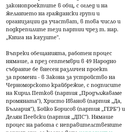
законопроектите в общ, с оглед и на
желанието на граждански групи и
организации да участват, в това число и
подкрепилите тези партии чрез т. нар.
„
Книга на каузите".
Въпреки обещанията, работен процес
нямаше, а през септември в 49 Народно
събрание бе внесен различен проект
за промени - в Закона за устройство на
Черноморското крайбрежие, с подписите
на Кирил Петков (партия
„
Продължаваме
промяната"), Христо Иванов (партия
„
Да,
България"), Бойко Борисов (партия
„
ГЕРБ") и
Делян Пеевски (партия
„
ДПС"). Нямаше
процес на работа с неправителствените