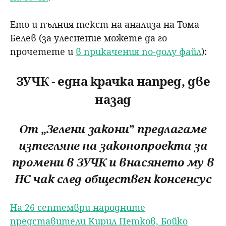
Ето и пълния текст на анализа на Тома
Белев (за улеснение можете да го
прочетете и
в прикачения по-долу файл
):
ЗУЧК - една крачка напред, две
назад
От
„
Зелени закони
”
предлагаме
изтегляне на законопроекта за
промени в ЗУЧК и внасянето му в
НС чак след обществен консенсус
На 26 септември народните
представители Кирил Петков, Бойко