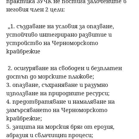
практика ЗУЧК не постига залочените в
неговия член 2 цели:
„1. създаване на условия за опазване,
устойчиво интегрирано развитие и
устройство на Черноморското
крайбрежие
2. осигуряване на свободен и безплатен
достъп до морските плажове;
3. опазване, съхраняване и разумно
използване на природните ресурси;
4. предотвратяване и намаляване на
замърсяването на Черноморското
крайбрежие;
5. защита на морския бряг от ерозия,
абразия и свлачищни процеси;