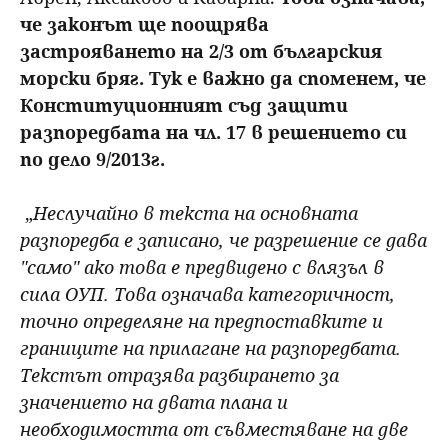
че законът ще поощрява
застрояването на 2/3 от българския
морски бряг. Тук е важно да споменем, че
Конституционният съд защити
разпоредбата на чл. 17 в решението си
по дело 9/2013г.
„
Неслучайно в текста на основната
разпоредба е записано, че разрешение се дава
"само" ако това е предвидено с влязъл в
сила ОУП. Това означава категоричност,
точно определяне на предпоставките и
границите на прилагане на разпоредбата.
Текстът отразява разбирането за
значението на двата плана и
необходимостта от съвместяване на две