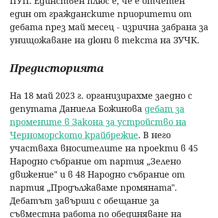
ПУП. Единствен плюс е, че е отчетен
един от гражданските приоритети от
дебата през май месец - изрична забрана за
унищожаване на дюни в текста на ЗУЧК.
Предисторията
На 18 май 2023 г. организирахме заедно с
депутата Даниела Божинова
дебат за
промените в Закона за устройство на
Черноморското крайбрежие
. В него
участваха вносителите на проекти в 45
Народно събрание от партия
„
Зелено
движение" и в 48 Народно събрание от
партия
„
Продължаваме промяната".
Дебатът завърши с обещание за
съвместна работа по обединяване на