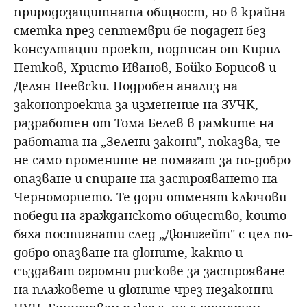
природозащитната общност, но в крайна
сметка през септември бе подаден без
консултации проект, подписан от Кирил
Петков, Христо Иванов, Бойко Борисов и
Делян Пеевски. Подробен анализ на
законопроекта за изменение на ЗУЧК,
разработен от Тома Белев в рамките на
работата на „Зелени закони", показва, че
не само промените не помагат за по-добро
опазване и спиране на застрояването на
Черноморието. Те дори отменят ключови
победи на гражданското общество, които
бяха постигнати след „Дюнигейт" с цел по-
добро опазване на дюните, както и
създават огромни рискове за застрояване
на плажовете и дюните чрез незаконни