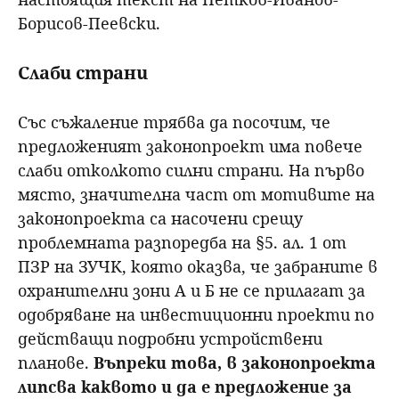
Борисов-Пеевски.
Слаби страни
Със съжаление трябва да посочим, че
предложеният законопроект има повече
слаби отколкото силни страни. На първо
място, значителна част от мотивите на
законопроекта са насочени срещу
проблемната разпоредба на §5. ал. 1 от
ПЗР на ЗУЧК, която оказва, че забраните в
охранителни зони А и Б не се прилагат за
одобряване на инвестиционни проекти по
действащи подробни устройствени
планове.
Въпреки това, в законопроекта
липсва каквото и да е предложение за