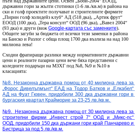
пъти над държавните цени. Освен „Боби-2004“ ЕООД,
държавни гори за жълти стотинки (1-6 лв./кв.м) в района на
ски и голф проектите получават и строителните фирмите
„Пирин голф холидейз клуб“ АД (518 дка), „Артик фрут“
ЕООД (100 дка), „Тера консулт“ ООД (96 дка), „Вавел 2004“
(93 дка) и други (виж
Google-картата със заменките
).
Общите загуби за бюджета от всички тези заменки в района
на Банско и Разлог с обща площ 1700 дка възлиза на над 100
милиона лева!
Сходни фрапиращи разлики между нормативните държавни
цени и реалните пазарни цени вече бяха представени с
коледните подаръци на МЗХГ под №8, №9 и №10 в
класацията:
№8. Незаконна държавна помощ от 40 милиона лева за 
„Форос Дивелъпмънт“ ЕАД на Тодор Батков и „Елкабел“ 
АД на Фуат Гювен, придобили 300 дка държавни гори в 
бургаския квартал Крайморие за 23-25 лв./кв.м. 
№9.  Незаконна държавна помощ от 30 милиона лева за 
строителни фирми „Инвест строй 7“ ООД и „Микс-пс“ 
ООД, придобили 150 дка държани гори край Панчарево и 
Бистрица за под 5 лв./кв.м.