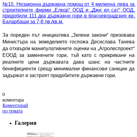
№10. Незаконна държавна помощ от 4 милиона лева за 
строителните фирми „Елкор“ ООД и „Джи ел сат“ ООД, 
придобили 111 дка държавни гори в благоевградския кв. 
Баларбаши за 7-8 лв./кв.м.
За пореден път инициатива „Зелени закони“ призовава 
Министъра на земеделието госпожа Десислава Танева 
да отхвърли манипулативните оценки на „Агролеспроект“ 
ЕООД за заменените гори, тъй като с прикриване на 
реалните цени държавата дава шанс на частните 
бенефициенти срещу минимални финансови санкции да 
задържат и застроят придобитите държавни гори.
0
коментара
Коментирай
по темата
Галерия