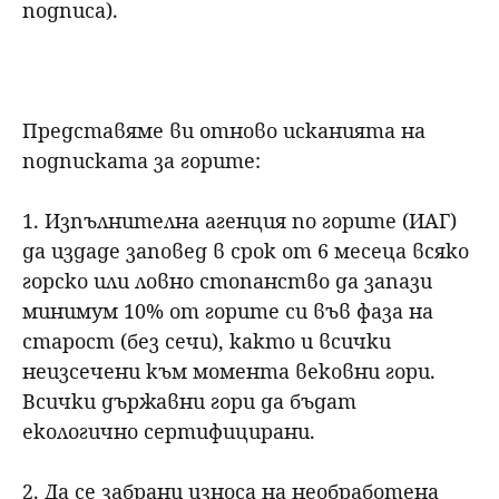
подписа).
Представяме ви отново исканията на
подписката за горите:
1. Изпълнителна агенция по горите (ИАГ)
да издаде заповед в срок от 6 месеца всяко
горско или ловно стопанство да запази
минимум 10% от горите си във фаза на
старост (без сечи), както и всички
неизсечени към момента вековни гори.
Всички държавни гори да бъдат
екологично сертифицирани.
2. Да се забрани износа на необработена