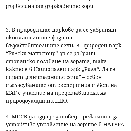
дървесина от държавните гори.
3. В природните паркове да се забранят
окончателните фази на
възобновителните сечи. В Природен парк
“Рилски манастир” да се забрани
стопанско ползване на гората, така
както е в Национален парк „Рила“. Да се
спрат „санитарните сечи” – освен
съгласуваните от експертния съвет на
ИАГ с участие на представители на
природозащитни НПО.
4. МОСВ да издаде заповед – режимите за
устойчиво управление на горите в НАТУРА