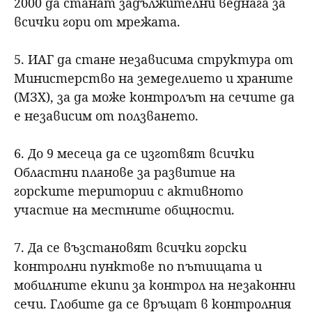
2000 да станат задължителни веднага за
всички гори от мрежата.
5. ИАГ да стане независима структура от
Министерство на земеделието и храните
(МЗХ), за да може контролът на сечите да
е независим от ползването.
6. До 9 месеца да се изготвят всички
Областни планове за развитие на
горските територии с активното
участие на местните общности.
7. Да се възстановят всички горски
контролни пунктове по пътищата и
мобилните екипи за контрол на незаконни
сечи. Глобите да се връщат в контролния