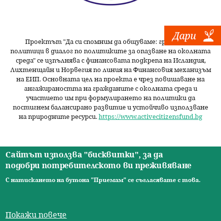
Проектът "Да си спомним да
общуваме
: граждани и
политици в диалог по политиките за опазване на околната
среда" се изпълнява с финансовата подкрепа на Исландия,
Лихтенщайн и Норвегия по линия на Финансовия механизъм
на ЕИП. Основната цел на проекта е чрез повишаване на
ангажираността на гражданите с околната среда и
участието им при формулирането на политики да
постигнем балансирано развитие и устойчиво използване
на природните ресурси.
https://www.activecitizensfund.bg
Сайтът използва "бисквитки", за да
подобри потребителското ви преживяване
Начало
Новини
Видео
Ресурси
За нас
Екип
Контакти
О
С натискането на бутона "Приемам" се съгласявате с това.
© 2026 Сдружение за изследователски практики.
с
Всички права запазени. |
Общи условия
|
Правила за
н
Покажи повече
ползване