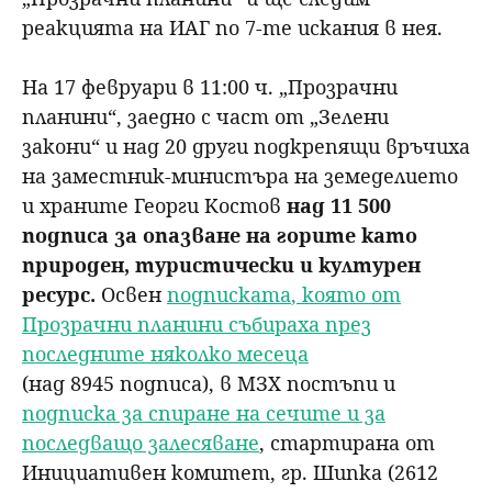
реакцията на ИАГ по 7-те искания в нея.
На 17 февруари в 11:00 ч. „Прозрачни
планини“, заедно с част от „Зелени
закони“ и над 20 други подкрепящи връчиха
на заместник-министъра на земеделието
и храните Георги Костов
над 11 500
подписа за опазване на горите като
природен, туристически и културен
ресурс.
Освен
подписката
,
която от
Прозрачни планини събираха през
последните няколко месеца
(над 8945 подписа), в МЗХ постъпи и
подписка за спиране на сечите и за
последващо залесяване
, стартирана от
Инициативен комитет, гр. Шипка (2612