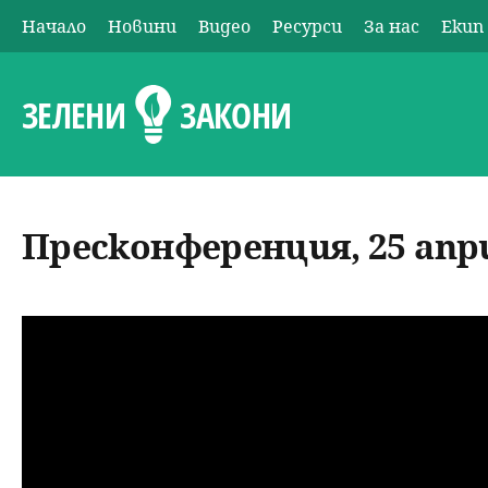
Начало
Новини
Видео
Ресурси
За нас
Екип
О
с
ЗЕЛЕНИ
ЗАКОНИ
н
о
Пресконференция, 25 апри
в
н
о
м
е