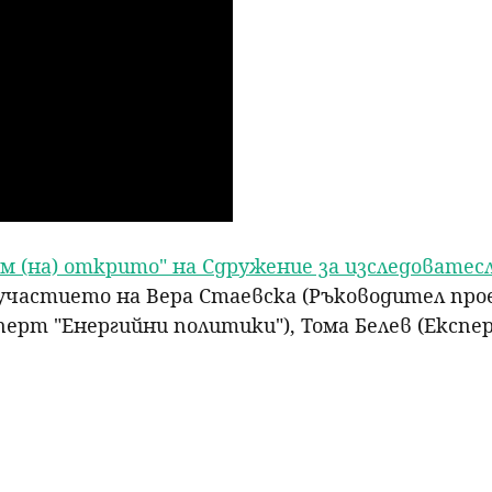
р
с
е
н
е
им (на) открито" на Сдружение за изследовате
участието на Вера Стаевска (Ръководител пр
перт "Енергийни политики"), Тома Белев (Експ