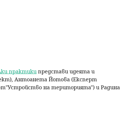
слки практики
представи идеята и
оект), Антоанета Йотова (Експерт
ерт"Устройство на територията") и Радина