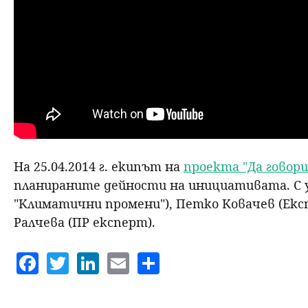
н
ю
На 25.04.2014 г. екипът на
проекта "Да говор
планираните дейности на инициативата. С 
"Климатични промени"), Петко Ковачев (Екс
Ралчева (ПР експерт).
F
T
Li
E
S
a
w
n
m
h
c
itt
k
ai
a