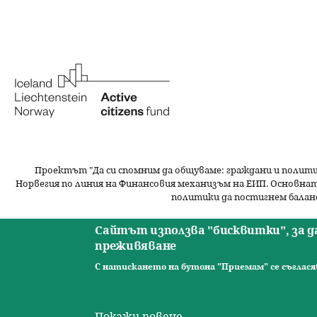
e
er
e
l
re
b
dI
o
n
o
k
Проектът "Да си спомним да
общуваме
: граждани и полит
Норвегия по линия на Финансовия механизъм на ЕИП. Основнат
политики да постигнем балан
Сайтът използва "бисквитки", за 
преживяване
С натискането на бутона "Приемам" се съглася
Начало
Новини
Видео
Ресурси
За нас
Екип
Кон
О
© 2026 Сдружение за изследователски практики. Всички п
с
Покажи повече