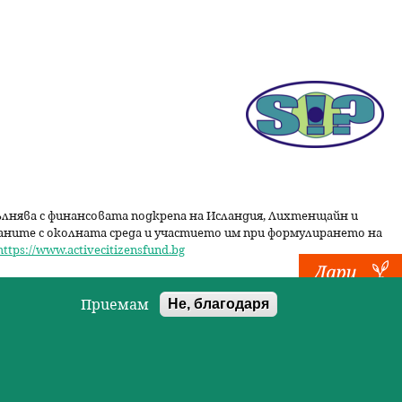
пълнява с финансовата подкрепа на Исландия, Лихтенщайн и
даните с околната среда и участието им при формулирането на
https://www.activecitizensfund.bg
Приемам
Не, благодаря
Друпал сайт от Designolog