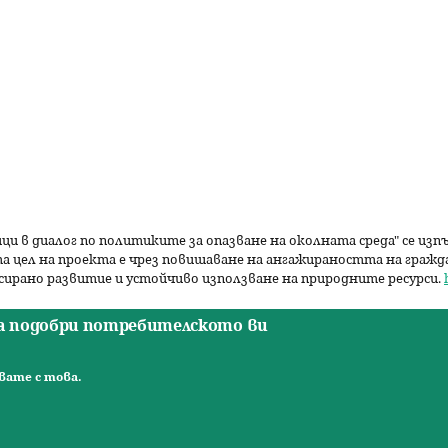
ици в диалог по политиките за опазване на околната среда" се из
а цел на проекта е чрез повишаване на ангажираността на граж
сирано развитие и устойчиво използване на природните ресурси.
да подобри потребителското ви
вате с това.
такти
рава запазени. |
Общи условия
|
Правила за ползване