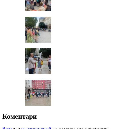
Коментари
Влез
или
се регистрирай
, за да можеш да коментираш