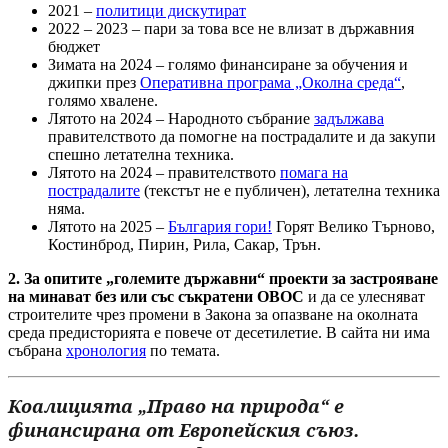
2021 –
политици дискутират
2022 – 2023 – пари за това все не влизат в държавния
бюджет
Зимата на 2024 – голямо финансиране за обучения и
джипки през
Оперативна програма „Околна среда“
,
голямо хвалене.
Лятото на 2024 – Народното събрание
задължава
правителството да помогне на пострадалите и да закупи
спешно летателна техника.
Лятото на 2024 – правителството
помага на
пострадалите
(текстът не е публичен), летателна техника
няма.
Лятото на 2025 –
България гори!
Горят Велико Търново,
Костинброд, Пирин, Рила, Сакар, Трън.
2. За опитите „големите държавни“ проекти за застрояване
на минават без или със съкратени ОВОС
и да се улесняват
строителите чрез промени в Закона за опазване на околната
среда предисторията е повече от десетилетие. В сайта ни има
събрана
хронология
по темата.
Коалицията „Право на природа“ е
финансирана от Европейския съюз.