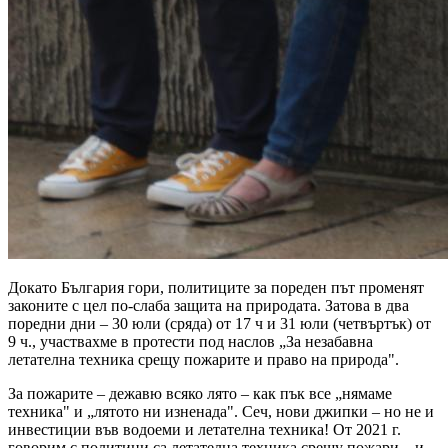
Докато България гори, политиците за пореден път променят
законите с цел по-слаба защита на природата. Затова в два
поредни дни – 30 юли (сряда) от 17 ч и 31 юли (четвъртък) от
9 ч., участвахме в протести под наслов „За незабавна
летателна техника срещу пожарите и право на природа".
За пожарите – дежавю всяко лято – как пък все „нямаме
техника" и „лятото ни изненада". Сеч, нови джипки – но не и
инвестиции във водоеми и летателна техника! От 2021 г.
говорим с политици са летателна техника срещу пожари – и