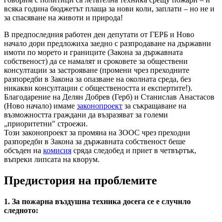
всяка година бюджетът плаща за нови коли, заплати – но не и
за спасяване на животи и природа!
В предпоследния работен ден депутати от ГЕРБ и Ново
начало дори предложиха заедно с разпродаване на държавни
имоти по морето и границите (Закона за държавната
собственост) да се намалят и сроковете за обществени
консултации за застрояване (промени чрез преходните
разпоредби в Закона за опазване на околната среда, без
никакви консултации с обществеността и експертите!).
Благодарение на Делян Добрев (Герб) и Станислав Анастасов
(Ново начало) имаме
законопроект
за съкращаване на
възможността граждани да възразяват за големи
„приоритетни" строежи.
Този законопроект за промяна на ЗООС чрез преходни
разпоредби в Закона за държавната собственост беше
обсъден на
комисия
сряда следобед и приет в четвъртък,
въпреки липсата на кворум.
Предистория на проблемите
1. За пожарна въздушна техника досега се е случило
следното: