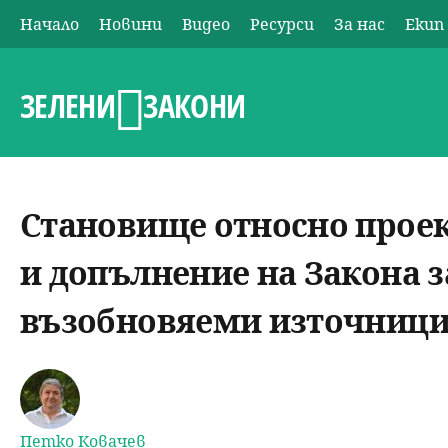
Начало
Новини
Видео
Ресурси
За нас
Екип
О
с
ЗЕЛЕНИ
ЗАКОНИ
н
о
Становище относно проек
в
и допълнение на Закона з
н
възобновяеми източниц
о
м
е
Петко Ковачев