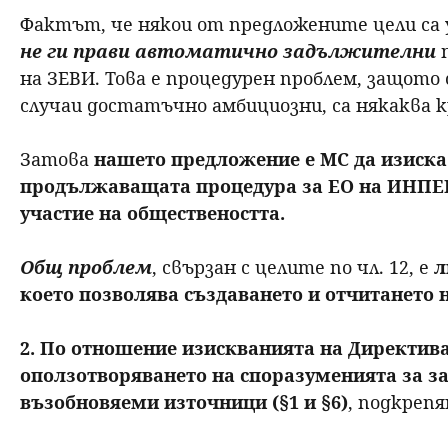
Фактът, че някои от предложените цели са 
не ги прави автоматично задължителни
п
на ЗЕВИ. Това е процедурен проблем, защото
случаи достатъчно амбициозни, са някаква к
Затова
нашето предложение е МС да изиска
продължаващата процедура за ЕО на ИНПЕК
участие на обществеността.
Общ проблем
, свързан с целите по чл. 12, е
л
което позволява създаването и отчитането 
2. По отношение изискванията на Директива
оползотворяването на споразуменията за за
възобновяеми източници (§1 и §6)
, подкреп