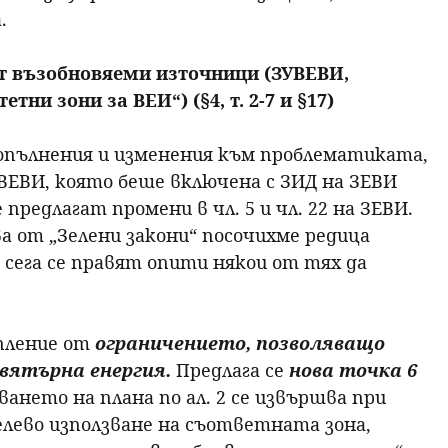
.
 от възобновяеми източници (ЗУВЕВИ,
ни зони за ВЕИ“) (§4, т. 2-7 и §17)
опълнения и изменения към проблематиката,
ВЕВИ, която беше включена с ЗИД на ЗЕВИ
се предлагат промени в чл. 5 и чл. 22 на ЗЕВИ.
ва от „Зелени закони“ посочихме редица
 сега се правят опити някои от тях да
пление от
ограничението, позволяващо
вятърна енергия.
Предлага се
нова точка 6
ването на плана по ал. 2 се извършва при
лево използване на съответната зона,