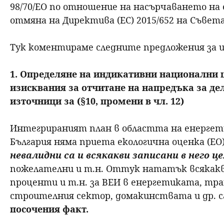
98/70/ЕО по отношение на насърчаването на
отмяна на Директива (ЕС) 2015/652 на Съвета
Тук коментираме следните предложения за и
1. Определяне на индикативни национални ц
изисквания за отчитане на напредъка за де
източници за (§10, промени в чл. 12)
Интегрираният план в областта на енергет
България няма приета екологична оценка (ЕО
невалидни са и всякакви записани в него ц
пожелателни и т.н. Оттук нататък всякакви
проценти и т.н. за ВЕИ в енергетиката, тр
строителния сектор, домакинствата и др. с
посочения факт.