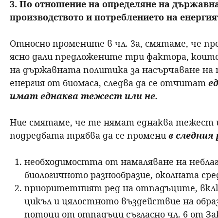
3. По отношение на определяне на държавн
производството и потреблението на енергият
Относно промените в чл. 3а, смятаме, че пр
ясно дали предложените три фактора, коит
на държавната политика за насърчаване на
енергия от биомаса, следва да се отчитат
е
имат еднаква тежест или не.
Ние смятаме, че те нямат еднаква тежест и
подредбата трябва да се промени
в следния
необходимостта от намаляване на небла
биологичното разнообразие, околната сре
приоритетният ред на отпадъците, вкл
цикъл и цялостното въздействие на обр
потоци от отпадъци съгласно чл. 6 от За