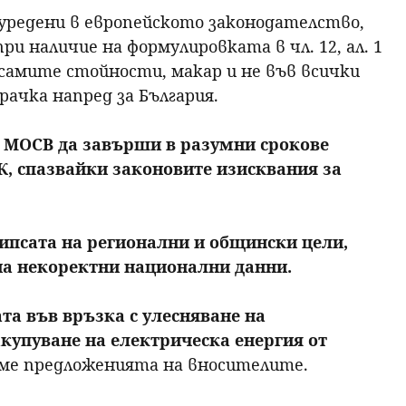
уредени в европейското законодателство,
ри наличие на формулировката в чл. 12, ал. 1
 самите стойности, макар и не във всички
рачка напред за България.
 МОСВ да завърши в разумни срокове
, спазвайки законовите изисквания за
ипсата на регионални и общински цели,
на некоректни национални данни.
та във връзка с улесняване на
купуване на електрическа енергия от
яме предложенията на вносителите.