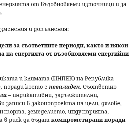
 енергията от възобновяеми източници и за
.
зменения и допълнения:
ели за съответните периоди, както и някои
ла на енергията от възобновяеми енергийни
иката и климата (ИНПЕК) на Република
), поради което е
невалиден
. Съответно
ели
– индикативни, задължителни,
 записи в законопроекта на цели, дялове,
анспорта, земеделието, индустрията,
а в риск да бъдат
компрометирани поради