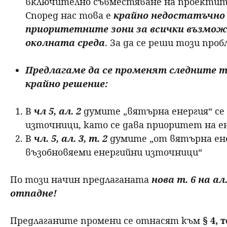
включително съвместяване на проектите
Според нас това е
крайно недостатъчно 
приоритетните зони за всички възмож
околната среда
. За да се реши този проб
Предлагаме да се променят следните те
крайно решение:
В
чл 5, ал. 2
думите „вятърна енергия“ се 
източници, като се дава приоритет на е
В
чл. 5, ал. 3, т. 2
думите „от вятърна ене
възобновяеми енергийни източници“
По този начин предлаганата
нова т. 6 на ал. 
отпадне!
Предлаганите промени се отнасят към
§ 4, 