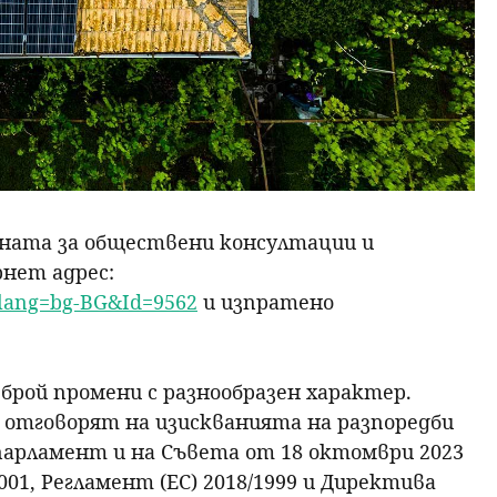
ната за обществени консултации и
нет адрес:
x?lang=bg-BG&Id=9562
и изпратено
 брой промени с разнообразен характер.
 отговорят на изискванията на разпоредби
 парламент и на Съвета от 18 октомври 2023
001, Регламент (ЕС) 2018/1999 и Директива