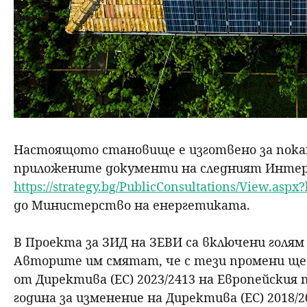
Настоящото становище е изготвено за пока
приложените документи на следният Интер
https://strategy.bg/PublicConsultations/View.asp
до Министерство на енергетиката.
В Проекта за ЗИД на ЗЕВИ са включени голям
Авторите им смятат, че с тези промени ще
от Директива (ЕС) 2023/2413 на Европейския
година за изменение на Директива (ЕС) 2018/2