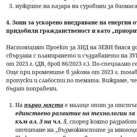
нуждите на пазара на суровини за биомаса
4. Зони за ускорено внедряване на енергия
придобили гражданственост и като „приоритет
Настоящият Проект за ЗИД на ЗЕВИ внася д
свързана с планирането и създаването на ЗУ
от 2023 г. (ДВ, брой 86/2023 г.). По-специално 
Още при промените в закона от 2023 г. тога
пропуски и слабости по темата. Виждаме, че
бъдат поправени.
На
първо място
е налице опит за отстъ
единствено развитие на технологии за 
към ал. 3 на чл. 5
, според която разработ
отчитане на „възможностите за многоце