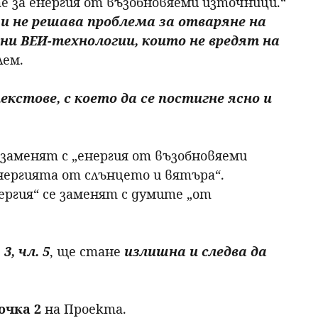
 за енергия от възобновяеми източници.“
и не решава проблема
за отваряне на
ни ВЕИ-технологии,
които не вредят на
лем.
кстове, с което да се постигне ясно и
заменят с „енергия от възобновяеми
нергията от слънцето и вятъра“.
ргия“ се заменят с думите „от
3, чл. 5
, ще стане
излишна и следва да
точка 2
на Проекта.