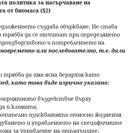
ата политика за насърчаване на
а от биомаса (§2)
едложението създава объркване. Не става
о трябва да се отчитат при определянето
 производството и потреблението на
дновременно или последователно, т.е. дали
 трябва да има ясна йерархия като
 ред, като това бъде изрично указано:
гоприятното въздействие върху
да и климата;
ючително изискванията относно жизнения
азуването и управлението на специфичните
кона за управление на отпадъците;