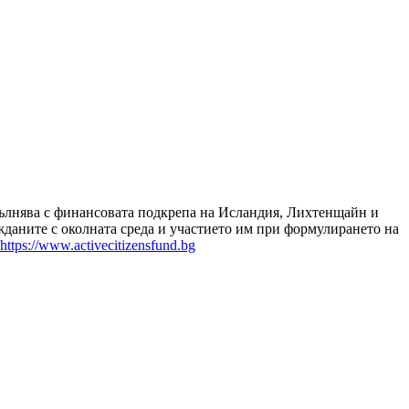
зпълнява с финансовата подкрепа на Исландия, Лихтенщайн и
даните с околната среда и участието им при формулирането на
https://www.activecitizensfund.bg