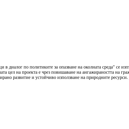
ци в диалог по политиките за опазване на околната среда" се и
а цел на проекта е чрез повишаване на ангажираността на граж
ирано развитие и устойчиво използване на природните ресурси.