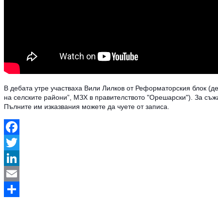
В дебата утре участваха Вили Лилков от Реформаторския блок (д
на селските райони”, МЗХ в правителството "Орешарски"). За съ
Пълните им изказвания можете да чуете от записа.
Facebook
Twitter
LinkedIn
Email
Share