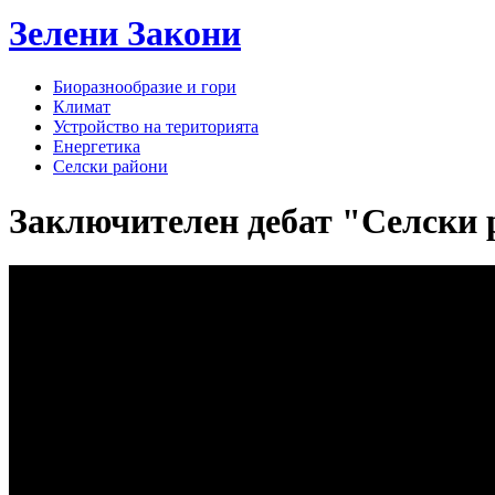
Зелени
Закони
Биоразнообразие и гори
Климат
Устройство на територията
Енергетика
Селски райони
Заключителен дебат "Селски р