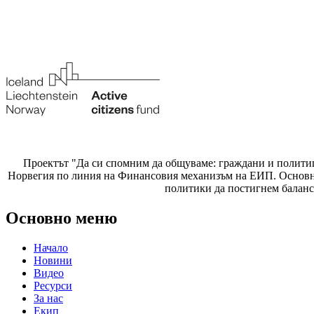
Проектът "Да си спомним да
общуваме
: граждани и полити
Норвегия по линия на Финансовия механизъм на ЕИП. Основнат
политики да постигнем баланс
Основно меню
Начало
Новини
Видео
Ресурси
За нас
Екип