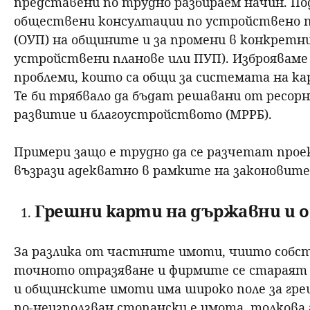
представени по трудно разбираем начин. По
обществени консултации по устройствено п
(ОУП) на общините и за промени в конкретн
устройствени планове или ПУП). Изброявам
проблеми, които са общи за системата на ка
Те би трябвало да бъдат решавани от ресо
развитие и благоустройството (МРРБ).
Примери защо е трудно да се разчетат проек
възрази адекватно в рамките на законовите
Грешни карти на държавни и 
За разлика от частните имоти, чиито собс
точното отразяване и фирмите се стараят 
и общинските имоти има широко поле за гре
по-неизползван стопански е имота, толкова 