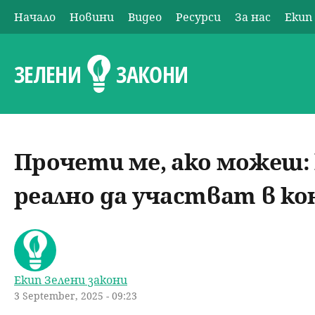
Начало
Новини
Видео
Ресурси
За нас
Екип
О
с
ЗЕЛЕНИ
ЗАКОНИ
н
о
Прочети ме, ако можеш:
в
реално да участват в к
н
о
м
Екип Зелени закони
3 September, 2025 - 09:23
е