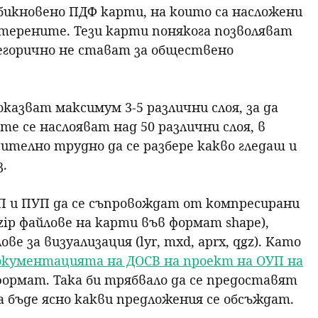
икновено ПДФ карти, на които са насложени
 терените. Тези карти понякога позволяват
тегорично не стават за обществено
казват максимум 3-5 различни слоя, за да
е се наслояват над 50 различни слоя, в
ително трудно да се разбере какво гледаш и
з.
П и ПУП да се съпровождат от компресирани
ip файлове на карти във формат shape),
 за визуализация (lyr, mxd, aprx, qgz). Като
окументацията на ДОСВ на проект на ОУП на
 формат. Така би трябвало да се предоставят
 бъде ясно какви предложения се обсъждат.