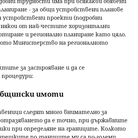
добни трудности има при всякакви обявени
ланиране - за общи устройствени планове
и устройствени проекти (подробни
е някои от най-честите хоризонтални
ртиране и регионално планиране като цяло.
рното Министерство на регионалното
тите за застрояване и да се
 процедури:
общински имоти
твеници следят много внимателно за
отразяването да е точно, при държавните
шки при определяне на границите. Колкото
грешките по границите му са по-големи.