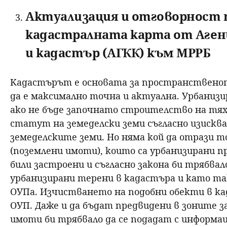
Актуализация и отговорност 
кадастралната карта от Аген
и кадастър (АГКК) към МРРБ
Кадастърът е основата за пространственот
да е максимално точна и актуална. Урбанизи
ако не бъде започнато строителство на тях 
статут на земеделски земи съгласно изисква
земеделските земи. Но няма кой да отрази т
(поземлени имоти), които са урбанизирани пр
били застроени и съгласно закона би трябвало
урбанизирани терени в кадастъра и като та
ОУПа. Изчистването на подобни обекти в ка
ОУП. Даже и да бъдат предвидени в зоните 
имоти би трябвало да се подадат с информа