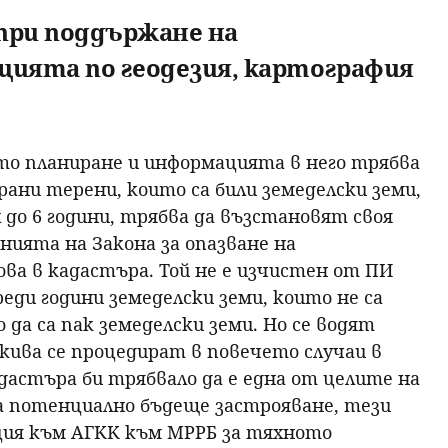
при поддържане на
цията по геодезия, картография
о планиране и информацията в него трябва
рани терени, които са били земеделски земи,
до 6 години, трябва да възстановят своя
нията на Закона за опазване на
ова в кадастъра. Той не е изчистен от ПИ
еди години земеделски земи, които не са
 да са пак земеделски земи. Но се водят
кива се процедират в повечето случаи в
дастъра би трябвало да е една от целите на
за потенциално бъдеще застрояване, тези
ция към АГКК към МРРБ за тяхното