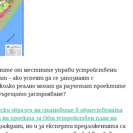
ните от местните управи устройствени
т – ако успеят да се запознаят с
колко реално могат да разчетат проектите
 бъдещото застрояване?
ски образец на становище в обществената
а на проекта за Общ устройствен план на
граждани, но и за експерти предложенията са