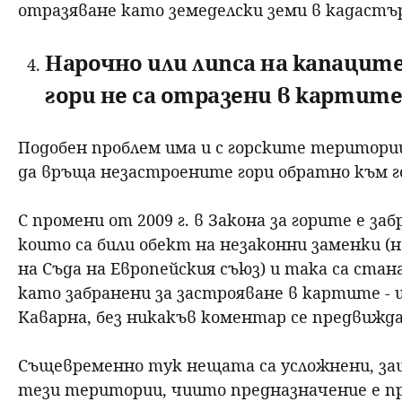
отразяване като земеделски земи в кадастъ
Нарочно или липса на капаците
гори не са отразени в картит
Подобен проблем има и с горските територи
да връща незастроените гори обратно към 
С промени от 2009 г. в Закона за горите е з
които са били обект на незаконни заменки 
на Съда на Европейския съюз) и така са стан
като забранени за застрояване в картите - 
Каварна, без никакъв коментар се предвижда
Същевременно тук нещата са усложнени, защ
тези територии, чиито предназначение е пр