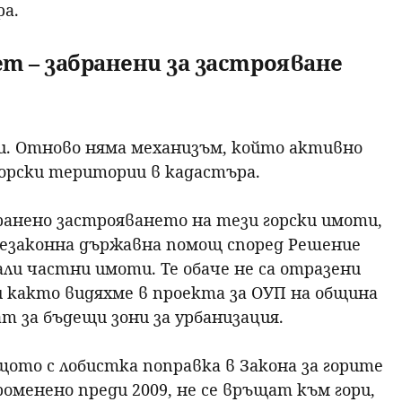
ра.
т – забранени за застрояване
е
и. Отново няма механизъм, който активно
горски територии в кадастъра.
абранено застрояването на тези горски имоти,
(незаконна държавна помощ според Решение
али частни имоти. Те обаче не са отразени
и както видяхме в проекта за ОУП на община
т за бъдещи зони за урбанизация.
ото с лобистка поправка в Закона за горите
оменено преди 2009, не се връщат към гори,