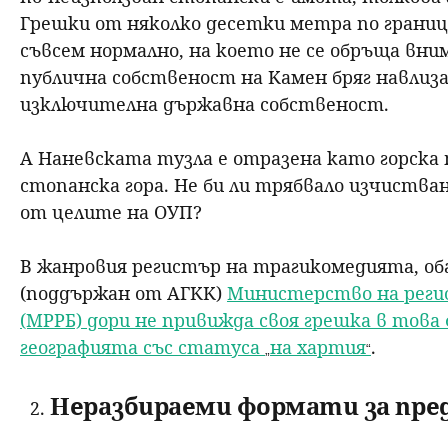
Грешки от няколко десетки метра по грани
съвсем нормално, на което не се обръща вн
публична собственост на Камен бряг навлиза
изключителна държавна собственост.
А Наневската тузла е отразена като горска
стопанска гора. Не би ли трябвало изчиства
от целите на ОУП?
В жанровия регистър на трагикомедията, об
(поддържан от АГКК)
Министерство на реги
(МРРБ) дори не привижда своя грешка в тов
географията със статуса
на хартия
.
„
“
Неразбираеми формати за пре