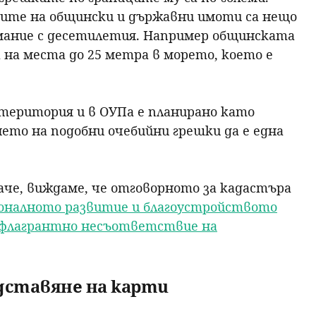
ците на общински и държавни имоти са нещо
имание с десетилетия. Например общинската
 на места до 25 метра в морето, което е
 територия и в ОУПа е планирано като
нето на подобни очебийни грешки да е една
аче, виждаме, че отговорното за кадастъра
оналното развитие и благоустройството
а флагрантно несъответствие на
дставяне на карти