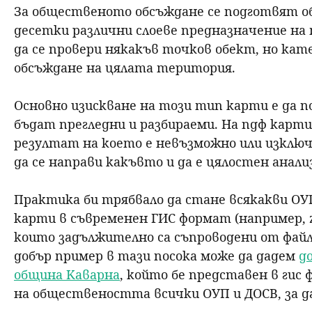
За общественото обсъждане се подготвят об
десетки различни слоеве предназначение на
да се провери някакъв точков обект, но ка
обсъждане на цялата територия.
Основно изискване на този тип карти е да по
бъдат прегледни и разбираеми. На пдф картит
резултат на което е невъзможно или изключ
да се направи какъвто и да е цялостен анали
Практика би трябвало да стане всякакви ОУ
карти в съвременен ГИС формат (например, z
които задължително са съпроводени от файлове
добър пример в тази посока може да дадем
д
община Каварна
, който бе представен в гис
на обществеността всички ОУП и ДОСВ, за да