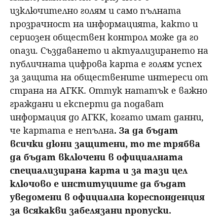
изключително голям и само пълната
прозрачност на информацията, както и
сериозен обществен контрол може да го
опази. Създаването и актуализирането на
публичната цифрова карта е голям успех
за защита на обществените интереси от
страна на АГКК. Оттук нататък е важно
граждани и експерти да подават
информация до АГКК, когато имат данни,
че картата е непълна
. За да бъдат
всички дюни защитени, то те трябва
да бъдат включени в официалната
специализирана карта и за тази цел
ключово е институциите да бъдат
уведомени в официална кореспонденция
за всякакви забелязани пропуски.