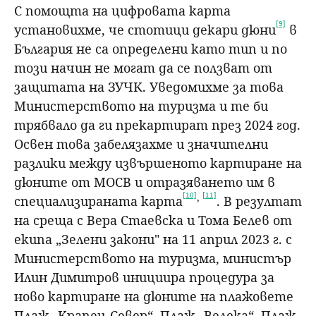
С помощта на цифровата карта
[9]
установихме, че стотици декари дюни
в
България не са определени като тип и по
този начин не могат да се ползват от
защитата на ЗУЧК. Уведомихме за това
Министерството на туризма и те би
трябвало да ги прекартират през 2024 год.
Освен това забелязахме и значителни
разлики между извършеното картиране на
дюните от МОСВ и отразяването им в
[10]
[11]
,
специализираната карта
. В резултат
на среща с Вера Стаевска и Тома Белев от
екипа „Зелени закони" на 11 април 2023 г. с
Министерството на туризма, министър
Илин Димитров инициира процедура за
ново картиране на дюните на плажовете
Плаж „Крапец-Север“, Плаж „Велека“, Плаж