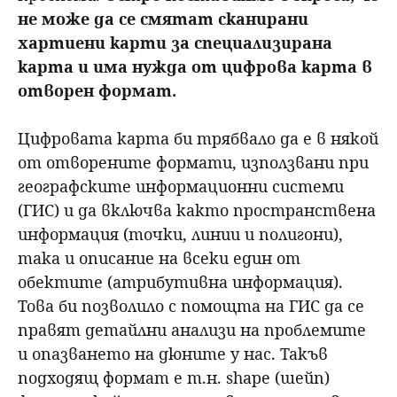
не може да се смятат сканирани
хартиени карти за специализирана
карта и има нужда от цифрова карта в
отворен формат.
Цифровата карта би трябвало да е в някой
от отворените формати, използвани при
географските информационни системи
(ГИС) и да включва както пространствена
информация (точки, линии и полигони),
така и описание на всеки един от
обектите (атрибутивна информация).
Това би позволило с помощта на ГИС да се
правят детайлни анализи на проблемите
и опазването на дюните у нас. Такъв
подходящ формат е т.н. shape (шейп)