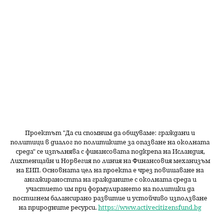
Проектът "Да си спомним да
общуваме
: граждани и
политици в диалог по политиките за опазване на околната
среда" се изпълнява с финансовата подкрепа на Исландия,
Лихтенщайн и Норвегия по линия на Финансовия механизъм
на ЕИП. Основната цел на проекта е чрез повишаване на
ангажираността на гражданите с околната среда и
участието им при формулирането на политики да
постигнем балансирано развитие и устойчиво използване
на природните ресурси.
https://www.activecitizensfund.bg