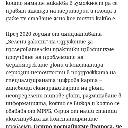
които нямаше никаква възможност да се
правят анализи на територии и площи и
даже не ставаше ясно кое точно какво е.
През 2020 година от инициативата
„Зелени закони“ на Сдружение за
изследователски практики извършихме
проучване на проблемите на
черноморските дюни и констатира
сериозни неточности в поддръжката на
специализираната цифрова карта –
липсващи сканирани карти на дюни,
неопределени типове дюни, разминаване в
информацията, която се вижда и която се
обявява от МРРБ. Серия от наши статии
акцентуваха на констатираните
проблеми.
Остро поставихме въпроса, че