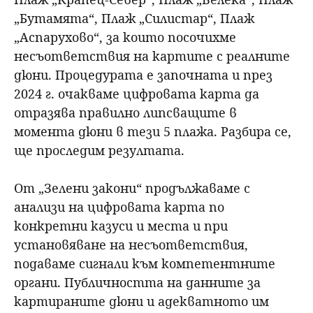
„Бутамята“, Плаж „Силистар“, Плаж
„Аспарухово“, за които посочихме
несъответствия на картите с реалните
дюни. Процедурата е започната и през
2024 г. очакваме цифровата карта да
отразява правилно липсващите в
момента дюни в тези 5 плажа. Разбира се,
ще проследим резултата.
От „Зелени закони“ продължаваме с
анализи на цифровата карта по
конкретни казуси и места и при
установяване на несъответствия,
подаваме сигнали към компетентните
органи. Публичността на данните за
картираните дюни и адекватното им