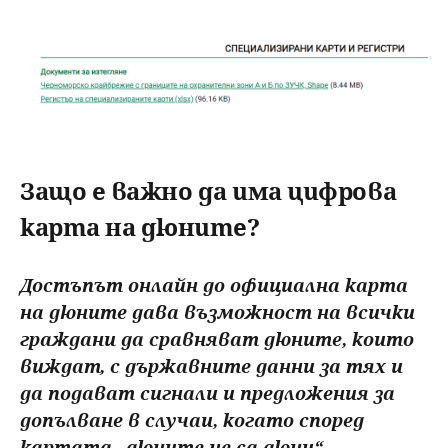
Защо е важно да има цифрова
карта на дюните?
Достъпът онлайн до официална карта
на дюните дава възможност на всички
граждани да сравняват дюните, които
виждат, с държавните данни за тях и
да подават сигнали и предложения за
допълване в случаи, когато според
картата „дюните не са дюни“.