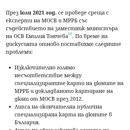
През
юли 2021 год.
се проведе среща с
експерти на МОСВ и МРРБ със
съдействието на заместник-министъра
[3]
на ОСВ Емилия Тончева
. По време на
дискусията отново поставихме следните
проблеми:
Изключително голямо
несъответствие между
специализираните карти на дюните на
МРРБ и докладваното картиране на
дюни от МОСВ през 2012.
Липса на окончателна публична
специализирана карта на дюните в
България.
Липса на обща законова защита на