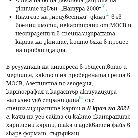
[4]
дюните извън „Натура 2000“
.
[5]
Наличие на „неизвестни“ дюни
във
военни имоти, некартирани от МОСВ и
неотразени и в специализираната
карта на дюните, които бяха в процес
на приватизация.
В резултат на интереса в обществото и
медиите, както и на проведената среща в
МОСВ, Агенцията по геодезия,
картография и кадастър актуализира
[6]
напълно уеб страницата
със
специализираните карти
и в края на 2021
г.
качи на уеб сайта си както сканираните
хартиени карти, така и адекватен файл в
shape формат, съдържащ