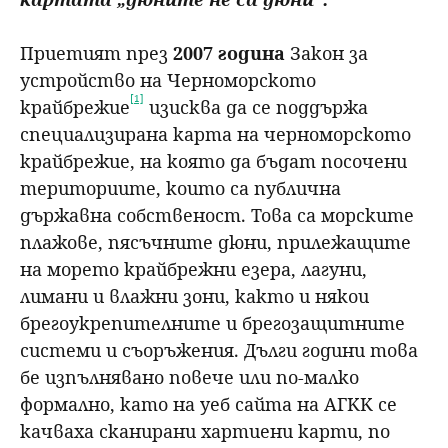
Приетият през
2007 година
Закон за
устройство на Черноморското
[1]
крайбрежие
изисква да се поддържа
специализирана карта на черноморското
крайбрежие, на която да бъдат посочени
териториите, които са публична
държавна собственост. Това са морските
плажове, пясъчните дюни, прилежащите
на морето крайбрежни езера, лагуни,
лимани и влажни зони, както и някои
брегоукрепителните и брегозащитните
системи и съоръжения. Дълги години това
бе изпълнявано повече или по-малко
формално, като на уеб сайта на АГКК се
качваха сканирани хартиени карти, по