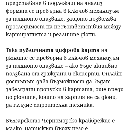
представяне в подлежащ на анализ
формат се превърна в ключов механизъм
за тяхното опазване, защото позволява
проследимост на несъответствия между
картиранията и реалните дюни.
Така
публичната цифрова карта
на
дюните се превърна в ключов механизъм
за тяхното опазване – ако бъде активно
ползвана от граждани и експерти. Онлайн
достъпът дава възможност да бъдат
забелязани пропуски в картата, още преди
по дюните, които на хартия не са дюни,
да плъзне строителна техника.
Българското Черноморско крайбрежие е
малко, натискът върху него е