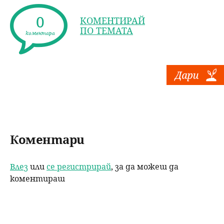
c
itt
k
ai
a
0
КОМЕНТИРАЙ
e
er
e
l
re
ПО ТЕМАТА
коментара
b
dI
o
n
o
k
Коментари
Влез
или
се регистрирай
, за да можеш да
коментираш