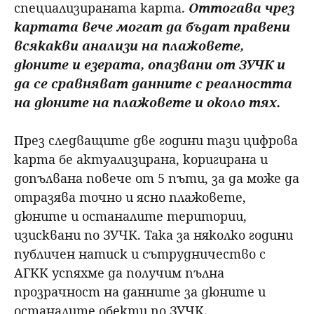
специализираната карта.
Оттогава чрез
картата вече могат да бъдат правени
всякакви анализи на плажовете,
дюните и езерата, опазвани от ЗУЧК и
да се сравняват данните с реалността
на дюните на плажовете и около тях.
През следващите две години тази цифрова
карта бе актуализирана, коригирана и
допълвана повече от 5 пъти, за да може да
отразява точно и ясно плажовете,
дюните и останалите територии,
изисквани по ЗУЧК. Така за няколко години
публичен натиск и сътрудничество с
АГКК успяхме да получим пълна
прозрачност на данните за дюните и
останалите обекти по ЗУЧК.