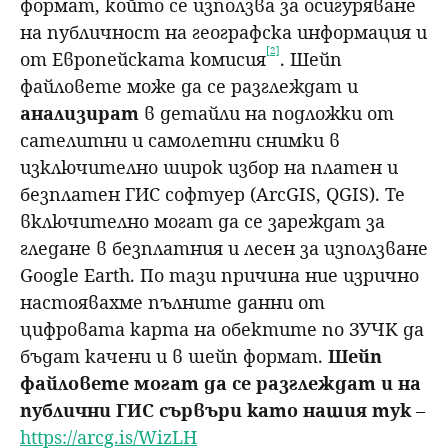
формат, който се използва за осигуряване
на публичност на географска информация и
[2]
от Европейската комисия
. Шейп
файловете може да се разглеждат и
анализират
в детайли на подложки от
сателитни и самолетни снимки в
изключително широк избор на платен и
безплатен ГИС софтуер (ArcGIS, QGIS). Те
включително могат да се зареждат за
гледане в безплатния и лесен за използване
Google Earth. По тази причина ние изрично
настоявахме пълните данни от
цифровата карта на обектите по ЗУЧК да
бъдат качени и в шейп формат.
Шейп
файловете могат да се разглеждат и на
публични ГИС сървъри като нашия тук
–
https://arcg.is/WizLH