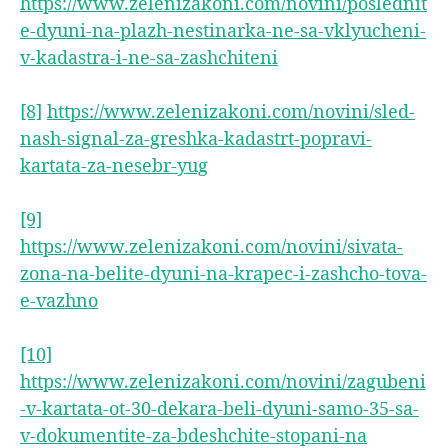
https://www.zelenizakoni.com/novini/poslednit
e-dyuni-na-plazh-nestinarka-ne-sa-vklyucheni-
v-kadastra-i-ne-sa-zashchiteni
[8]
https://www.zelenizakoni.com/novini/sled-
nash-signal-za-greshka-kadastrt-popravi-
kartata-za-nesebr-yug
[9]
https://www.zelenizakoni.com/novini/sivata-
zona-na-belite-dyuni-na-krapec-i-zashcho-tova-
e-vazhno
[10]
https://www.zelenizakoni.com/novini/zagubeni
-v-kartata-ot-30-dekara-beli-dyuni-samo-35-sa-
v-dokumentite-za-bdeshchite-stopani-na