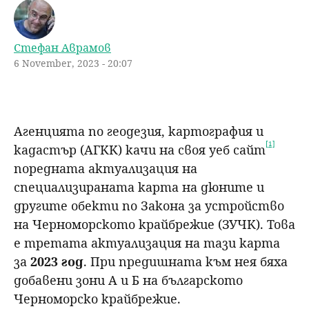
u
н
ъ
Стефан Аврамов
ю
р
6 November, 2023 - 20:07
с
е
Агенцията по геодезия, картография и
[1]
кадастър (АГКК) качи на своя уеб сайт
н
поредната актуализация на
специализираната карта на дюните и
е
другите обекти по Закона за устройство
на Черноморското крайбрежие (ЗУЧК). Това
е третата актуализация на тази карта
за
2023 год
. При предишната към нея бяха
добавени зони А и Б на българското
Черноморско крайбрежие.