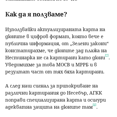
Как да я ползваме?
Използвайки актуализираната карта на
дюните в цифров формат, която вече е
публична информация, от „Зелени закони“
констатирахме, че дюните зад плажа на
[7]
Нестинарка не са картирани като дюни
.
Уведомихме за това МОСВ и МРРБ и в
резултат част от тях бяха картирани.
А след наш сигнал за припокриване на
различни картирания до Несебър, АГКК
поправи специализирана карта и осигури
[8]
адекватна защита на дюните там
.