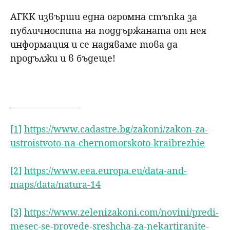
АГКК извърши една огромна стъпка за
публичността на поддържаната от нея
информация и се надяваме това да
продължи и в бъдеще!
[1]
https://www.cadastre.bg/zakoni/zakon-za-
ustroistvoto-na-chernomorskoto-kraibrezhie
[2]
https://www.eea.europa.eu/data-and-
maps/data/natura-14
[3]
https://www.zelenizakoni.com/novini/predi-
mesec-se-provede-sreshcha-za-nekartiranite-