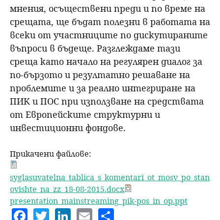
мнения, осъществени преди и по време на
срещата, ще бъдат полезни в работата на
всеки от участниците по дискутираните
въпроси в бъдеще. Разглеждaме тази
среща като начало на регулярен диалог за
по-бързото и резултатно решаване на
проблемите и за реално интегриране на
ПИК и ПОС при използване на средствата
от Европейските структурни и
инвестиционни фондове.
Прикачени файлове:
syglasuvatelna_tablica_s_komentari_ot_mosv_po_stan
ovishte_na_zz_18-08-2015.docx
presentation_mainstreaming_pik-pos_in_op.ppt
F
T
Li
E
S