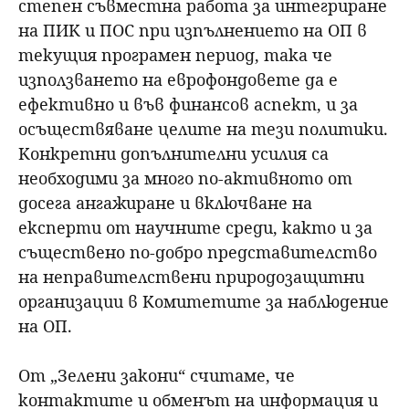
степен съвместна работа за интегриране
на ПИК и ПОС при изпълнението на ОП в
текущия програмен период, така че
използването на еврофондовете да е
ефективно и във финансов аспект, и за
осъществяване целите на тези политики.
Конкретни допълнителни усилия са
необходими за много по-активното от
досега ангажиране и включване на
експерти от научните среди, както и за
съществено по-добро представителство
на неправителствени природозащитни
организации в Комитетите за наблюдение
на ОП.
От „Зелени закони“ считаме, че
контактите и обменът на информация и