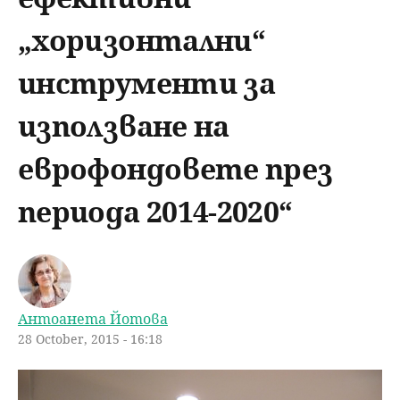
u
н
ъ
„хоризонтални“
ю
р
инструменти за
с
използване на
е
еврофондовете през
н
периода 2014-2020“
е
Антоанета Йотова
28 October, 2015 - 16:18