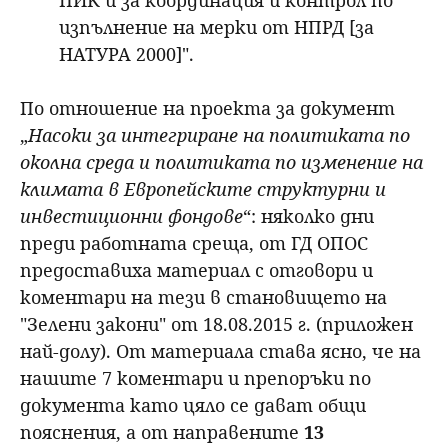
изпълнение на мерки от НПРД [за
НАТУРА 2000]".
По отношение на проекта за документ
„
Насоки за интегриране на политиката по
околна среда и политиката по изменение на
климата в Европейските структурни и
инвестиционни фондове
“: няколко дни
преди работната среща, от ГД ОПОС
предоставиха материал с отговори и
коментари на тези в становището на
"Зелени закони" от 18.08.2015 г. (приложен
най-долу). От материала става ясно, че на
нашите 7 коментари и препоръки по
документа като цяло се дават общи
пояснения, a от направените
13