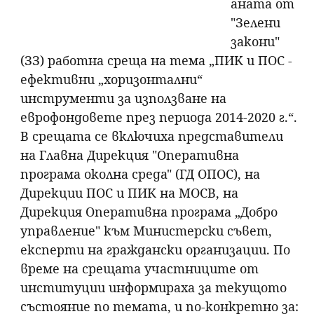
аната от
"Зелени
закони"
(ЗЗ) работна среща на тема „ПИК и ПОС -
ефективни „хоризонтални“
инструменти за използване на
еврофондовете през периода 2014-2020 г.“.
В срещата се включиха представители
на Главна Дирекция "Оперативна
програма околна среда" (ГД ОПОС), на
Дирекции ПОС и ПИК на МОСВ, на
Дирекция Оперативна програма „Добро
управление" към Министерски съвет,
експерти на граждански организации. По
време на срещата участниците от
институции информираха за текущото
състояние по темата, и по-конкретно за: