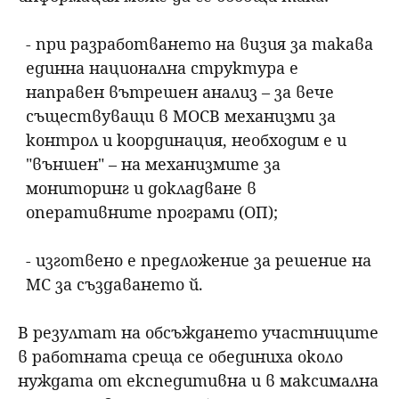
- при разработването на визия за такава
единна национална структура е
направен вътрешен анализ – за вече
съществуващи в МОСВ механизми за
контрол и координация, необходим е и
"външен" – на механизмите за
мониторинг и докладване в
оперативните програми (ОП);
- изготвено е предложение за решение на
МС за създаването й.
В резултат на обсъждането участниците
в работната среща се обединиха около
нуждата от експедитивна и в максимална