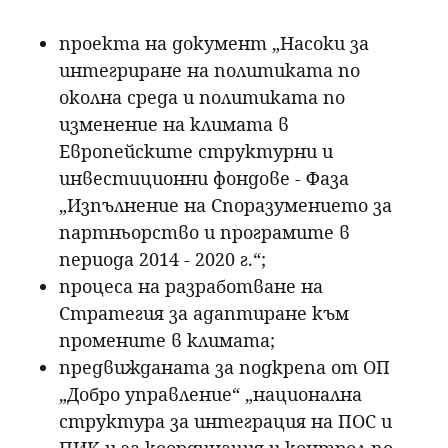
проекта на документ „Насоки за
интегриране на политиката по
околна среда и политиката по
изменение на климата в
Европейските структурни и
инвестиционни фондове - Фаза
„Изпълнение на Споразумението за
партньорство и програмите в
периода 2014 - 2020 г.“;
процеса на разработване на
Стратегия за адаптиране към
промените в климата;
предвижданата за подкрепа от ОП
„Добро управление“ „национална
структура за интеграция на ПОС и
ПИК и за координация и контрол по