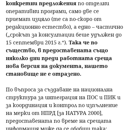
конкретни предложения
по отделни
оперативни програми, само две се
приемат изцяло (те са по-скоро от
редакционно естество), а едно – частично
(„срокът за консултации беше удължен до
15 септември 2015 г.“).
Така че по
същество, в предоставената също
няколко дни преди работната среща
нова версия на документа, нашето
становище не е отразено.
По въпроса за създаване на национална
структура за интеграция на ПОС и ПИК и
за координация и контрол по изпълнение
на мерки от НПРД [за НАТУРА 2000],
предоставената по време на срещата
информация може да се обобщи така: