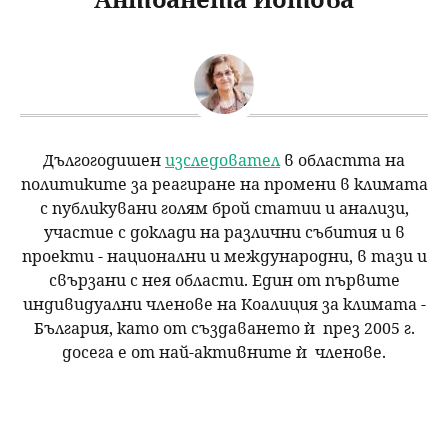
u
н
ъ
ю
р
с
Дългогодишен
изследовател
в областта на
е
политиките за реагиране на промени в климата
с публикувани голям брой статии и анализи,
н
участие с доклади на различни събития и в
проекти - национални и международни, в тази и
е
свързани с нея области. Един от първите
индивидуални членове на Коалиция за климата -
България, като от създаването
ѝ
през 2005 г.
досега е от най-активните
ѝ
членове.