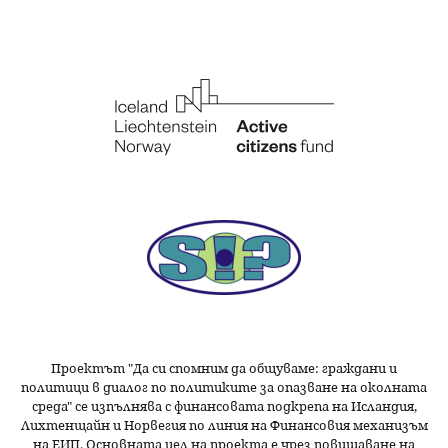
Проектът "Да си спомним да
общуваме
: граждани и
политици в диалог по политиките за опазване на околната
среда" се изпълнява с финансовата подкрепа на Исландия,
Лихтенщайн и Норвегия по линия на Финансовия механизъм
на ЕИП. Основната цел на проекта е чрез повишаване на