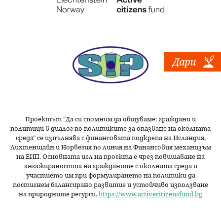
Проектът "Да си спомним да
общуваме
: граждани и
политици в диалог по политиките за опазване на околната
среда" се изпълнява с финансовата подкрепа на Исландия,
Лихтенщайн и Норвегия по линия на Финансовия механизъм
на ЕИП. Основната цел на проекта е чрез повишаване на
ангажираността на гражданите с околната среда и
участието им при формулирането на политики да
постигнем балансирано развитие и устойчиво използване
на природните ресурси.
https://www.activecitizensfund.bg