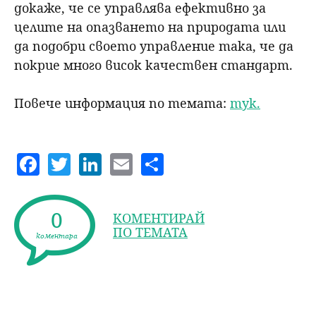
докаже, че се управлява ефективно за
целите на опазването на природата или
да подобри своето управление така, че да
покрие много висок качествен стандарт.
Повече информация по темата:
тук.
F
T
Li
E
S
a
w
n
m
h
c
itt
k
ai
a
0
КОМЕНТИРАЙ
e
er
e
l
re
ПО ТЕМАТА
коментара
b
dI
o
n
o