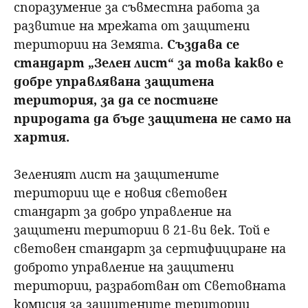
споразумение за съвместна работа за
развитие на мрежата от защитени
територии на Земята.
Създава се
стандарт „Зелен лист“ за това какво е
добре управлявана защитена
територия, за да се постигне
природата да бъде защитена не само на
хартия.
Зеленият лист на защитените
територии ще е новия световен
стандарт за добро управление на
защитени територии в 21-ви век. Той е
световен стандарт за сертифициране на
доброто управление на защитени
територии, разработван от Световната
комисия за защитените територии