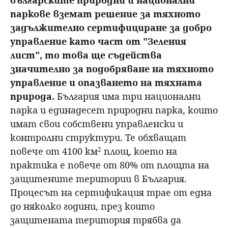
паркове вземат решение за тяхното
задължително сертифициране за добро
управление като част от "Зеления
лист", то това ще съдейства
значително за подобряване на тяхното
управление и опазването на тяхната
природа.
България има три национални
парка и единадесет природни парка, които
имат свои собствени управленски и
контролни структури. Те обхващат
повече от 4100 км
2
площ, което на
практика е повече от 80% от площта на
защитените територии в България.
Процесът на сертификация трае от една
до няколко години, през които
защитената територия трябва да