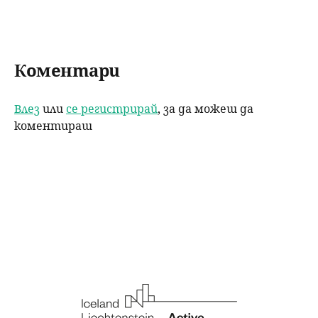
k
Коментари
Влез
или
се регистрирай
, за да можеш да
коментираш