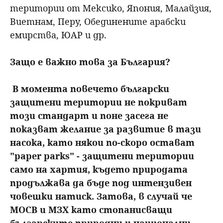
територии от Мексико, Япония, Малайзия,
Виетнам, Перу, Обединените арабски
емирства, ЮАР и др.
Защо е важно това за България?
В момента повечето български
защитени територии не покриват
този стандарт и поне засега не
показват желание за развитие в тази
насока, като някои по-скоро остават
"paper parks" - защитени територии
само на хартия, където природата
продължава да бъде под интензивен
човешки натиск. Затова, в случай че
МОСВ и МЗХ като стопанисващи
българските природни и национални