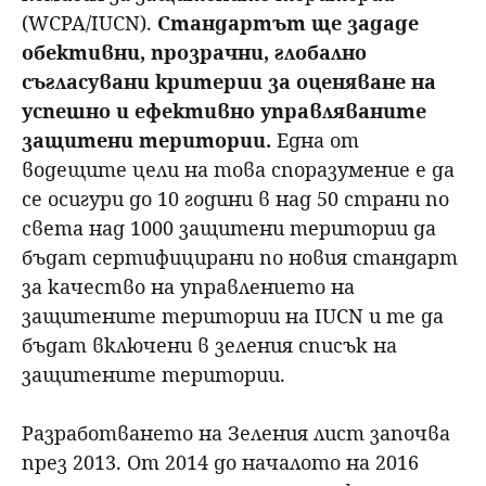
(WCPA/IUCN).
Стандартът ще зададе
обективни, прозрачни, глобално
съгласувани критерии за оценяване на
успешно и ефективно управляваните
защитени територии.
Една от
водещите цели на това споразумение е да
се осигури до 10 години в над 50 страни по
света над 1000 защитени територии да
бъдат сертифицирани по новия стандарт
за качество на управлението на
защитените територии на IUCN и те да
бъдат включени в зеления списък на
защитените територии.
Разработването на Зеления лист започва
през 2013. От 2014 до началото на 2016