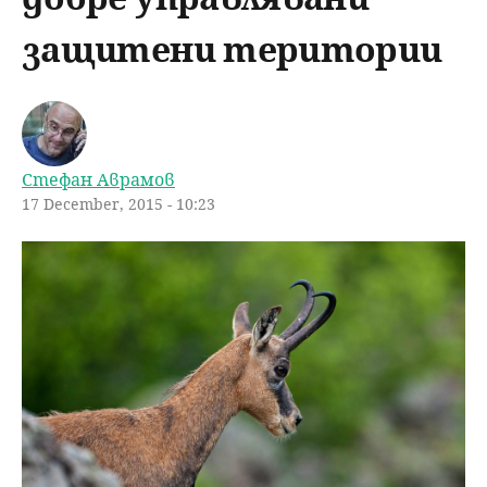
u
н
ъ
защитени територии
ю
р
с
Стефан Аврамов
е
17 December, 2015 - 10:23
н
е