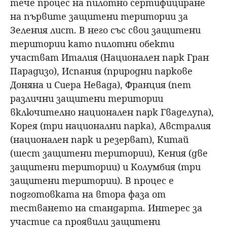
тече процес на пилотно сертифициране
на първите защитени територии за
Зеления лист. В него със свои защитени
територии като пилотни обекти
участват Италия (Национален парк Гран
Парадизо), Испания (природни паркове
Доняна и Сиера Невада), Франция (пет
различни защитени територии
включително национален парк Гваделупа),
Корея (три национални парка), Австралия
(национален парк и резерват), Китай
(шест защитени територии), Кения (две
защитени територии) и Колумбия (три
защитени територии). В процес е
подготовката на втора фаза от
тестването на стандарта. Интерес за
участие са проявили защитени