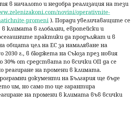
ния в началото и недобра реализация на тези
www.zelenizakoni.com/novini/operativnite-
matichnite-promeni
). Поради увеличаващите се
в климата в глобални, европейски и
досегашните практики да продължат и в
на общата цел на ЕС за намаляване на
о 2030 г., в бюджета на Съюза през новия
до 30% от средствата по всички ОП да се
о реагиране на промени в климата.
рограмни документи на България ще бъде
то им, но само то ще гарантира
агиране на промени в климата във всички