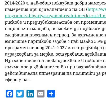
2014-2020 г. най-общо показват добри намере
намерения при изпълнението на ОП (
https://
programi-v-blgariya-nyamat-realni-merki-za-kli
рискове и предизвикателства от промените 
национални мащаби, не можем да позволим 
следващия програмен период. За изпълнение 
емисиите парникови газове с най-малко 55% д
програмен период 2021–2027 г. се предвижда 
изразходват за мерки, осигуряващи адекватн
Изпълнението на това изискване в новите п
голямо предизвикателство при разработване
действителна интеграция на политики за ре
сфери у нас.
F
T
Li
E
S
a
w
n
m
h