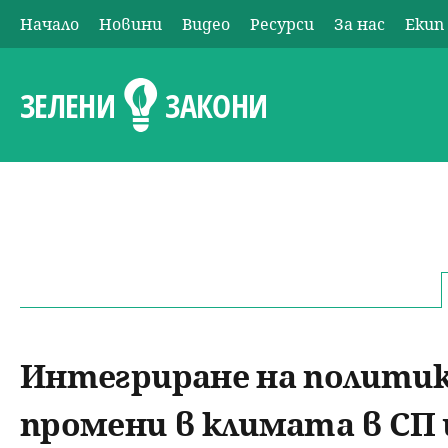
Начало
Новини
Видео
Ресурси
За нас
Екип
О
с
ЗЕЛЕНИ
ЗАКОНИ
н
о
в
н
о
Интегриране на политика
м
промени в климата в СП 
е