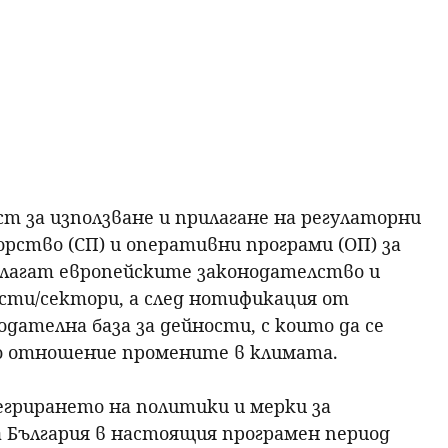
р
с
е
н
т за използване и прилагане на регулаторни
е
ство (СП) и оперативни програми (ОП) за
илагат европейските законодателство и
сти/сектори, а след нотификация от
дателна база за дейности, с които да се
о отношение промените в климата.
грирането на политики и мерки за
а България в настоящия програмен период