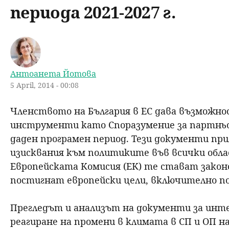
периода 2021-2027 г.
н
ю
Антоанета Йотова
5 April, 2014 - 00:08
Членството на България в ЕС дава възможнос
инструменти като Споразумение за партньор
даден програмен период. Тези документи пр
изисквания към политиките във всички обла
Европейската Комисия (ЕК) те стават законо
постигнат европейски цели, включително п
Прегледът и анализът на документи за инте
реагиране на промени в климата в СП и ОП н