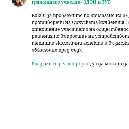
o
гражданско участие - ЗДОИ и ЗУТ
k
Какви за проблемите по прилагане на ЗД
противоречи на Орхуската конвенция (
отношение участието на общественос
решения по въпросите на устройствот
техните екологични аспекти и възмож
обжалване пред съд).
Влез
или
се регистрирай
, за да можеш 