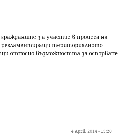
р
с
ражданите з а участие в процеса на
е
е регламентиращи териториалното
ващи относно възможността за оспорване
н
е
4 April, 2014 - 13:20