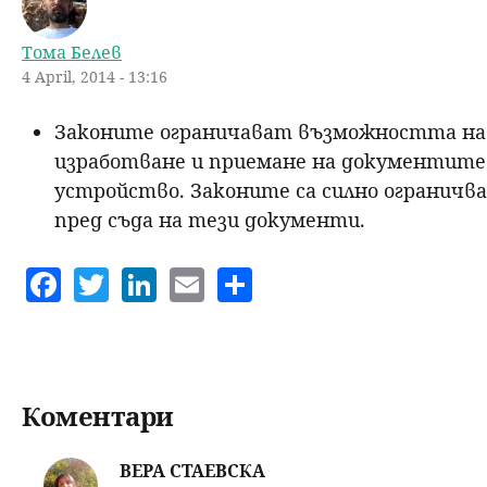
н
Тома Белев
4 April, 2014 - 13:16
ю
Законите ограничават възможността на г
изработване и приемане на документит
устройство. Законите са силно огранич
пред съда на тези документи.
F
T
Li
E
S
a
w
n
m
h
c
itt
k
ai
a
e
er
e
l
re
b
dI
Коментари
o
n
ВЕРА СТАЕВСКА