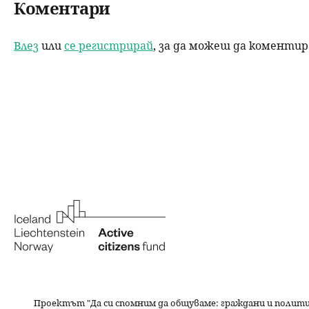
Коментари
Влез
или
се регистрирай
, за да можеш да коменти
Проектът "Да си спомним да
общуваме
: граждани и полит