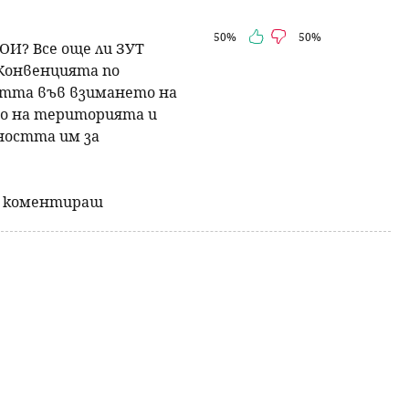
50%
50%
ОИ? Все още ли ЗУТ
на
на
Конвенцията по
го
до
тта във взимането на
ре
лу
о на територията и
ността им за
да коментираш