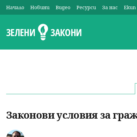
Начало
Новини
Видео
Ресурси
За нас
Екип
О
с
ЗЕЛЕНИ
ЗАКОНИ
н
о
в
н
о
Законови условия за гра
м
е