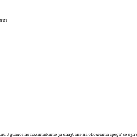
раш
ици в диалог по политиките за опазване на околната среда" се из