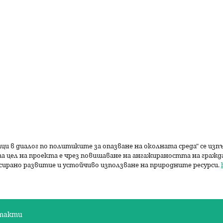
р
с
е
н
е
ици в диалог по политиките за опазване на околната среда" се из
а цел на проекта е чрез повишаване на ангажираността на граж
сирано развитие и устойчиво използване на природните ресурси.
такти