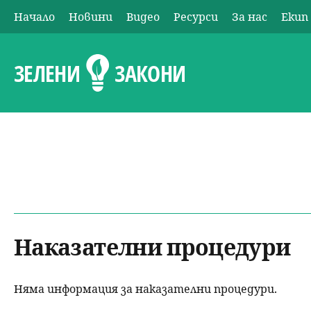
Начало
Новини
Видео
Ресурси
За нас
Екип
О
с
ЗЕЛЕНИ
ЗАКОНИ
н
о
в
н
о
Наказателни процедури
м
Няма информация за наказателни процедури.
е