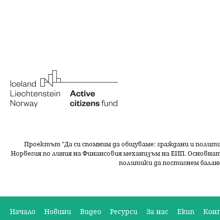
н
ю
Проектът "Да си спомним да
общуваме
: граждани и полит
Норвегия по линия на Финансовия механизъм на ЕИП. Основнат
политики да постигнем балан
Начало
Новини
Видео
Ресурси
За нас
Екип
Кон