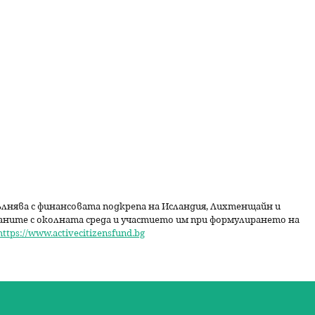
пълнява с финансовата подкрепа на Исландия, Лихтенщайн и
даните с околната среда и участието им при формулирането на
https://www.activecitizensfund.bg