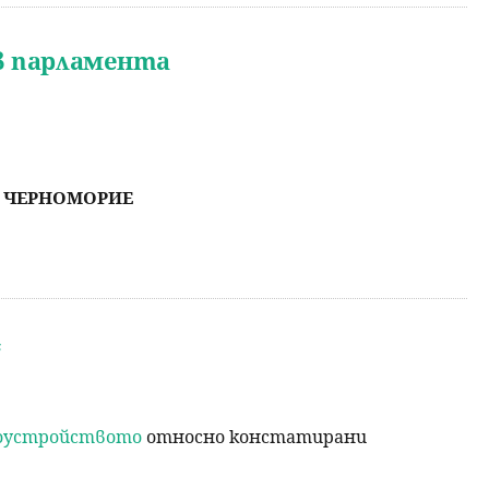
 в парламента
О ЧЕРНОМОРИЕ
“
гоустройството
относно констатирани