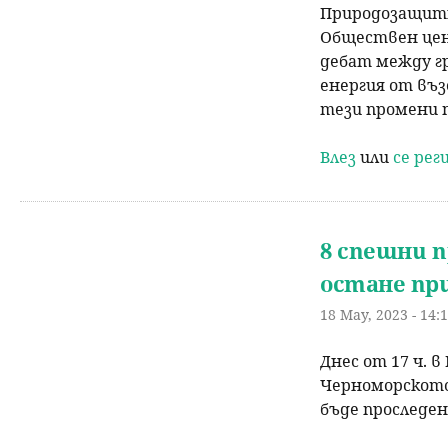
Природозащитн
Обществен цент
дебат между гр
енергия от въз
тези промени 
Влез
или
се ре
8 спешни п
остане пр
18 May, 2023 - 14:
Днес от 17 ч. 
Черноморското 
бъде проследе