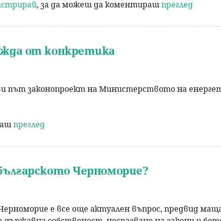
гистрирай
, за да можеш да коментираш
преглед
ужда от конкретика
ви път законопроект на Министерството на енергети
раш
преглед
 българското Черноморие?
 Черноморие е все още актуален въпрос, предвид ма
но-държавна собственост, неспазване на закони и б