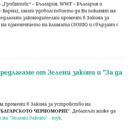
Грийнпийс“ – България, WWF – България и
 Варна), имат удоволствието да Ви поканят на
едлагани законодателни промени в Закона за
 на изменението на климата (ЗОИК) и свързани с
едлагаме от Зелени закони и "За да
м промени в Закона за устройство на
БЪЛГАРСКОТО ЧЕРНОМОРИЕ
". Дебатът може да
на "Зелени Закони" - тук
.