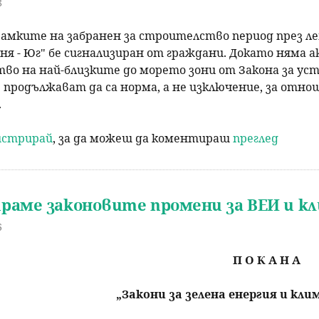
8
рамките на забранен за строителство период през л
ня - Юг" бе сигнализиран от граждани. Докато няма
во на най-близките до морето зони от Закона за ус
 продължават да са норма, а не изключение, за отн
.
гистрирай
, за да можеш да коментираш
преглед
раме законовите промени за ВЕИ и кл
6
П О К А Н А
„Закони за зелена енергия и кли