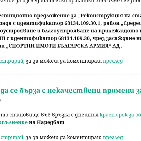
ужение за изследователски практики внесохме следн
р
стиционно предложение за „Реконструкция на ст
сграда с идентификатор 68134.109.30.1, район „Сред
с
ркоустрояване и благоустрояване на прилежащото
и ПИ с идентификатор 68134.109.30, чрез засаждане
е
т „СПОРТНИ ИМОТИ БЪЛГАРСКА АРМИЯ“ АД .
н
гистрирай
, за да можеш да коментираш
преглед
е
да се бърза с некачествени промени 
8
ето становище във връзка с днешния
краен срок за 
опълнение
на Наредбат
гистрирай
, за да можеш да коментираш
преглед