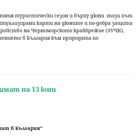
етния туристически сезон и върху дюни -този път
 актуализирани карти на дюните и по-добра защита
тройство на Черноморското крайбрежие (ЗУЧК),
ошението в България към природата по
имат на 13 юни
мат в България"