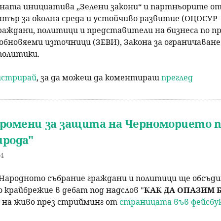
ата инициатива „Зелени закони“ и партньорите от „
ър за околна среда и устойчиво развитие (ОЦОСУР –
аждани, политици и представители на бизнеса по пр
обновяеми източници (ЗЕВИ), Закона за ограничаване
политики.
гистрирай
, за да можеш да коментираш
преглед
ромени за защита на Черноморието пр
ирода"
14
в Народното събрание граждани и политици ще обсъди
крайбрежие в дебат под надслов "
КАК ДА ОПАЗИМ 
н на живо през стрийминг от
страницата във фейсбук 