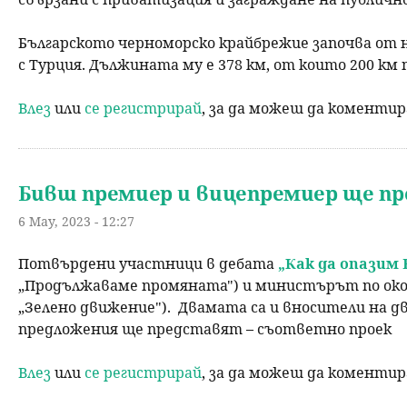
Българското черноморско крайбрежие започва от 
с Турция. Дължината му е 378 км, от които 200 к
Влез
или
се регистрирай
, за да можеш да коменти
Бивш премиер и вицепремиер ще п
6 May, 2023 - 12:27
Потвърдени участници в дебата
„Как да опазим 
„Продължаваме промяната") и министърът по окол
„Зелено движение"). Двамата са и вносители на д
предложения ще представят – съответно проек
Влез
или
се регистрирай
, за да можеш да коменти