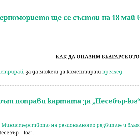
Черноморието ще се състои на 18 май
КАК ДА ОПАЗИМ БЪЛГАРСКОТ
гистрирай
, за да можеш да коментираш
преглед
ърът поправи картата за „Несебър-юг
о Министерството на регионалното развитие и бла
себър – юг“.