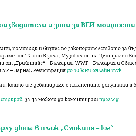
оизводители и зони за ВЕИ мощности 
1
ани, политици и бизнес по законодателството за въ
раме на 13 юни в зала „Музикална“ на Централен воене
 от „Грийнпийс“ – България, WWF – България и Обще
СУР – Варна). Регистрация
до 10 юни онлайн тук
.
и, които ще дебатираме с поканените депутати и б
гистрирай
, за да можеш да коментираш
преглед
рху дюна в плаж „Смокиня – юг“