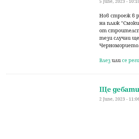
5 June, 2023 - 10:1
Нов строеж в 
на плаж "Смоки
от строителст
тези случаи ще
Черноморието
Влез
или
се ре
Ще дебати
2 June, 2023 - 11:0