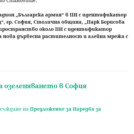
ото Становише:
адион „Българска армия“ в ПИ с идентификатор
ец“, гр. София, Столична община, „Парк Борисова
 пространство около ПИ с идентификатор
 на нова дървесна растителност и алейна мрежа с
за озеленяването в София
обсъждане на
Предложение за Наредба за