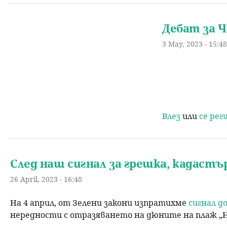
Дебат за 
3 May, 2023 - 15:48
Влез
или
се ре
След наш сигнал за грешка, кадаст
26 April, 2023 - 16:48
На 4 април, от Зелени закони изпратихме
сигнал д
нередности с отразяването на дюните на плаж „Не