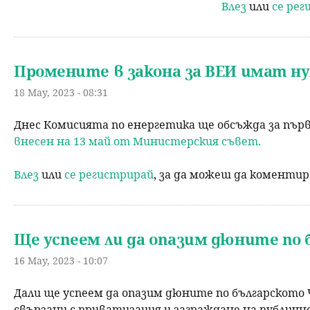
Влез
или
се ре
Промените в закона за ВЕИ имат н
18 May, 2023 - 08:31
Днес Комисията по енергетика ще обсъжда за пър
внесен на 13 май от Министерския съвет.
Влез
или
се регистрирай
, за да можеш да коменти
Ще успеем ли да опазим дюните по
16 May, 2023 - 10:07
Дали ще успеем да опазим дюните по българското
свързани с приватизация и заграждане на публич