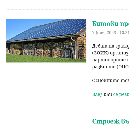
Битови пр
7 June, 2023 - 10:2
Дебат на гражд
(ЗОИК) организи
партньорите ни
развитие (ОЦО
Основните тем
Влез
или
се ре
Строеж въ