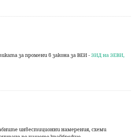
ката за промени в закона за ВЕИ -
ЗИД на ЗЕВИ,
щабните инвестиционни намерения, схеми
етониране по нашето крайбрежие.