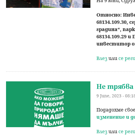
На 9 юни, Сдр
н
Относно: Инве
68134.109.30, 
ю
градина“, па
68134.109.29 
инвеститор о
Влез
или
се ре
Не трябва 
9 June, 2023 - 08:1
Подадохме сво
изменение и д
Влез
или
се ре