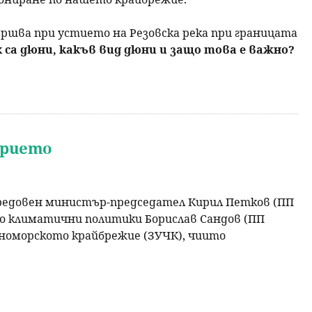
ршва при устието на Резовска река при границата
 са дюни, какъв вид дюни и защо това е важно?
орието
редовен министър-председател Кирил Петков (ПП
о климатични политики Борислав Сандов (ПП
рноморското крайбрежие (ЗУЧК), чиито