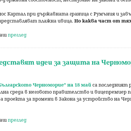
нос Картал при държавната граница с Румъния и завъ
м представляват плажна ивица.
Но каква част от тях
раш
преглед
редставят идеи за защита на Черном
Българското Черноморие” на 18 май
са последният 
на среда в неговото правителство и вицепремиер п
ва проекта за промени в Закона за устройство на Че
раш
преглед