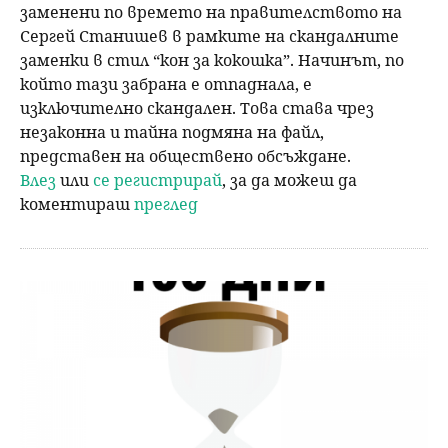
заменени по времето на правителството на
Сергей Станишев в рамките на скандалните
заменки в стил “кон за кокошка”. Начинът, по
който тази забрана е отпаднала, е
изключително скандален. Това става чрез
незаконна и тайна подмяна на файл,
представен на обществено обсъждане.
Влез
или
се регистрирай
, за да можеш да
коментираш
преглед