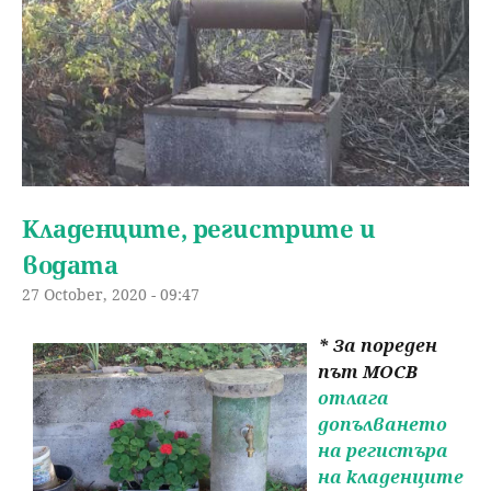
Kладенците, регистрите и
водата
27 October, 2020 - 09:47
* За пореден
път МОСВ
отлага
допълването
на регистъра
на кладенците