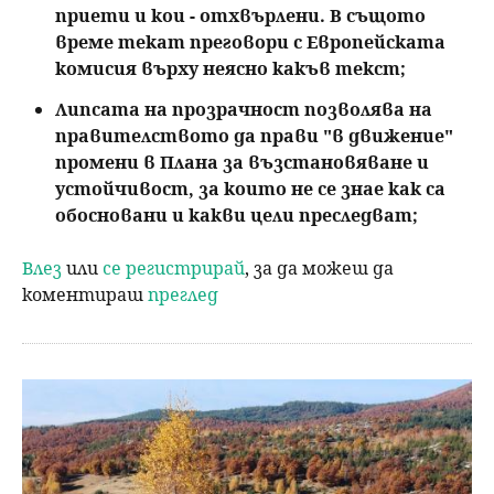
приети и кои - отхвърлени. В същото
време текат преговори с Европейската
комисия върху неясно какъв текст;
Липсата на прозрачност позволява на
правителството да прави "в движение"
промени в Плана за възстановяване и
устойчивост, за които не се знае как са
обосновани и какви цели преследват;
Влез
или
се регистрирай
, за да можеш да
коментираш
преглед