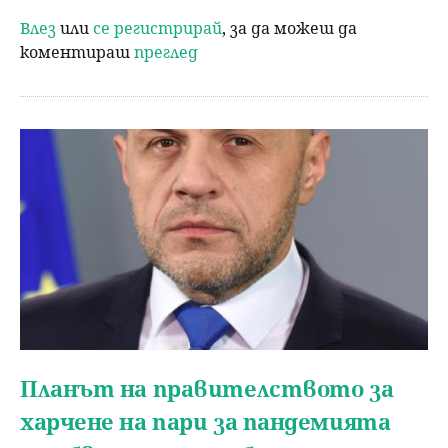
Влез
или
се регистрирай
, за да можеш да
коментираш
преглед
Планът на правителството за
харчене на пари за пандемията