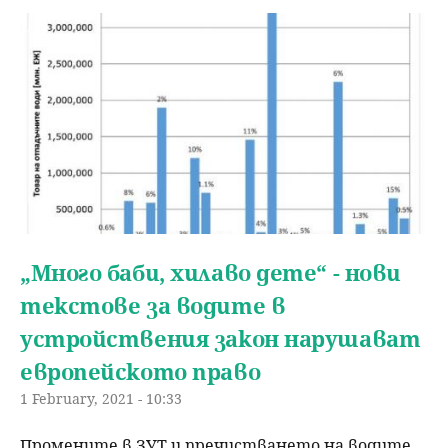
u
н
ъ
ю
р
с
е
н
„Много баби, хилаво дете“ - нови
е
текстове за водите в
устройствения закон нарушават
европейското право
1 February, 2021 - 10:33
Промените в ЗУТ и пречистването на водите