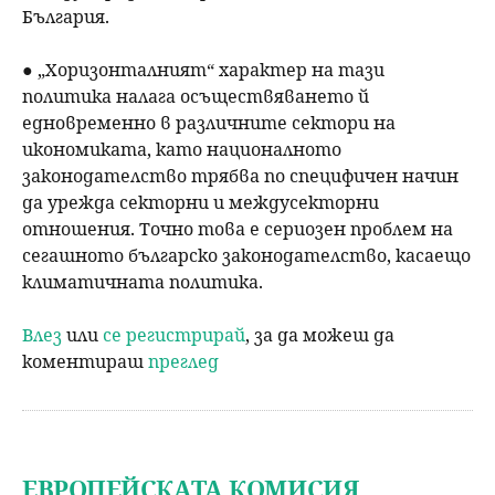
България.
● „Хоризонталният“ характер на тази
политика налага осъществяването й
едновременно в различните сектори на
икономиката, като националното
законодателство трябва по специфичен начин
да урежда секторни и междусекторни
отношения. Точно това е сериозен проблем на
сегашното българско законодателство, касаещо
климатичната политика.
Влез
или
се регистрирай
, за да можеш да
коментираш
преглед
ЕВРОПЕЙСКАТА КОМИСИЯ