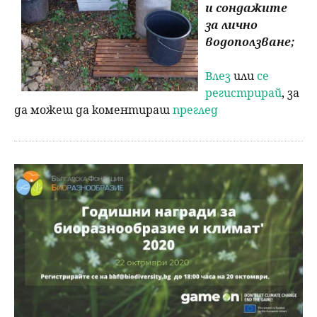
и сондажите
за лично
водоползване;
Влез
или
се
регистрирай
, за
да можеш да коментираш
преглед