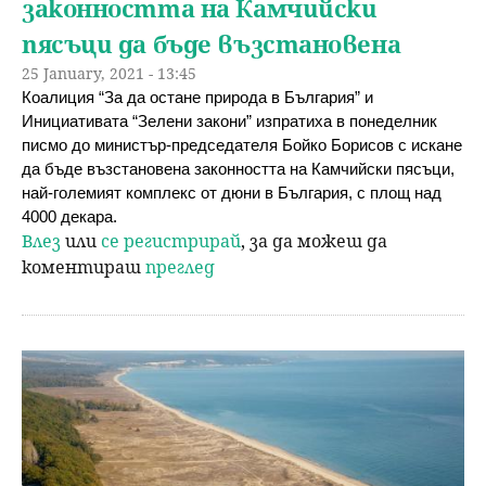
законността на Камчийски
пясъци да бъде възстановена
25 January, 2021 - 13:45
Коалиция “За да остане природа в България” и 
Инициативата “Зелени закони” изпратиха в понеделник 
писмо до министър-председателя Бойко Борисов с искане 
да бъде възстановена законността на Камчийски пясъци, 
най-големият комплекс от дюни в България, с площ над 
4000 декара.
Влез
или
се регистрирай
, за да можеш да
коментираш
преглед