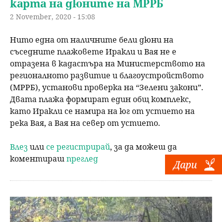
карта на дюните на МРРБ
2 November, 2020 - 15:08
Нито една от наличните бели дюни на
съседните плажовете Иракли и Вая не е
отразена в кадастъра на Министерството на
регионалното развитие и благоустройството
(МРРБ), установи проверка на “Зелени закони”.
Двата плажа формират един общ комплекс,
като Иракли се намира на юг от устието на
река Вая, а Вая на север от устието.
Влез
или
се регистрирай
, за да можеш да
коментираш
преглед