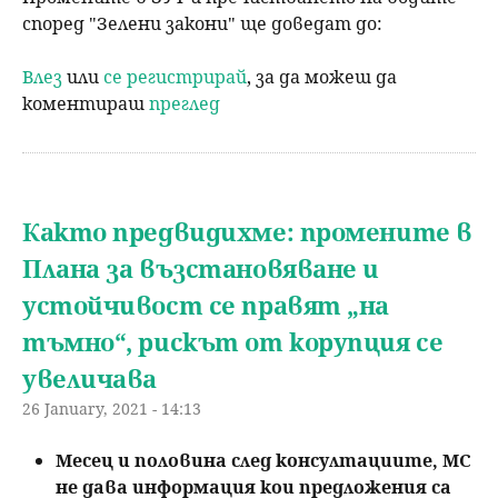
според "Зелени закони" ще доведат до:
Влез
или
се регистрирай
, за да можеш да
коментираш
преглед
Както предвидихме: промените в
Плана за възстановяване и
устойчивост се правят „на
тъмно“, рискът от корупция се
увеличава
26 January, 2021 - 14:13
Месец и половина след консултациите, МС
не дава информация кои предложения са