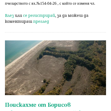
пчеларството с вх.№154-04-26 , с който се изменя чл.
Влез
или
се регистрирай
, за да можеш да
коментираш
преглед
Поискахме от Борисов