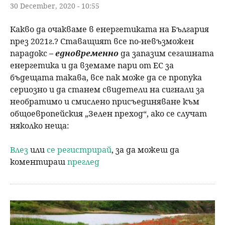
30 December, 2020 - 10:55
Какво да очакваме в енергетиката на България
през 2021г.? Ставащият все по-невъзможен
парадокс –
едновременно
да запазим сегашната
енергетика и да вземаме пари от ЕС за
бъдещата такава, все пак може да се пропука
сериозно и да станем свидетели на сигнали за
необратимо и смислено присъединяване към
общоевропейския „Зелен преход“, ако се случат
няколко неща:
Влез
или
се регистрирай
, за да можеш да
коментираш
преглед