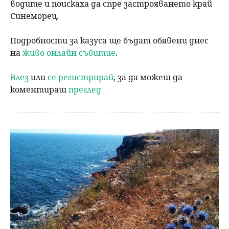
водите и поискаха да спре застрояването край
Синеморец.
Подробности за казуса ще бъдат обявени днес
на
живо онлайн събитие
.
Влез
или
се регистрирай
, за да можеш да
коментираш
преглед