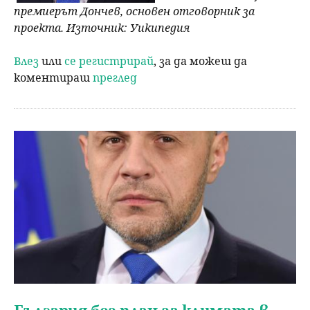
премиерът Дончев, основен отговорник за
проекта. Източник: Уикипедия
Влез
или
се регистрирай
, за да можеш да
коментираш
преглед