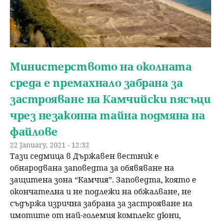
Министерството на околната
среда е премахнало забрана за
застрояване на Камчийски пясъци
чрез незаконна тайна подмяна на
файлове
22 January, 2021 - 12:32
Тази седмица в Държавен вестник е
обнародвана заповедта за обявяване на
защитена зона “Камчия”. Заповедта, която е
окончателна и не подлежи на обжалване, не
съдържа изрична забрана за застрояване на
имотите от най-големия комплекс дюни,