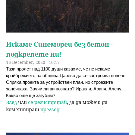
Искаме Синеморец без бетон -
подкрепете ни!
16 December, 2020 - 10:17
Тази пролет над 1100 души казахме, че не искаме 
крайбрежието на община Царево да се застроява повече. 
Спряха проекта за устройствен план, но строежите 
започнаха. Звучи ли ви познато? Иракли, Арапя, Алепу... 
Какво още ще загубим?
Влез
или
се регистрирай
, за да можеш да
коментираш
преглед