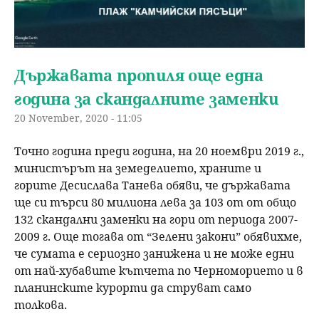
Държавата пропиля още една
година за скандалните заменки
20 November, 2020 - 11:05
Точно година преди година, на 20 ноември 2019 г.,
министърът на земеделието, храните и
горите Десислава Танева обяви, че държавата
ще си търси 80 милиона лева за 103 от от общо
132 скандални заменки на гори от периода 2007-
2009 г. Още тогава от “Зелени закони” обявихме,
че сумата е сериозно занижена и не може едни
от най-хубавите кътчета по Черноморието и в
планинските курорти да струват само
толкова.