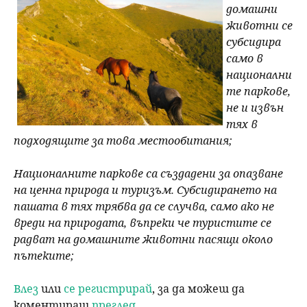
домашни
животни се
субсидира
само в
национални
те паркове,
не и извън
тях в
подходящите за това местообитания;
Националните паркове са създадени за опазване
на ценна природа и туризъм. Субсидирането на
пашата в тях трябва да се случва, само ако не
вреди на природата, въпреки че туристите се
радват на домашните животни пасящи около
пътеките;
Влез
или
се регистрирай
, за да можеш да
коментираш
преглед