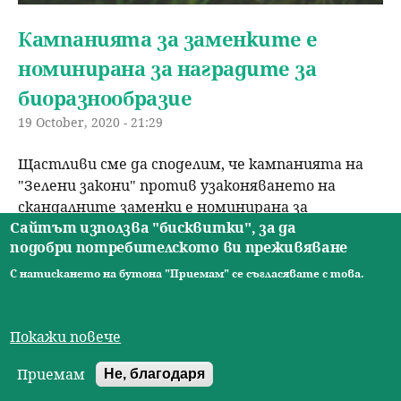
Кампанията за заменките е
номинирана за наградите за
биоразнообразие
19 October, 2020 - 21:29
Щастливи сме да споделим, че кампанията на
"Зелени закони" против узаконяването на
скандалните заменки е номинирана за
Сайтът използва "бисквитки", за да
годишните награди за биоразнообразие и
подобри потребителското ви преживяване
климат
. Класацията се организра от Българска
фондация биоразнообразие и победителите ще
С натискането на бутона "Приемам" се съгласявате с това.
бъдат обявени в четвъртък.
Влез
или
се регистрирай
, за да можеш да
Покажи повече
коментираш
преглед
Приемам
Не, благодаря