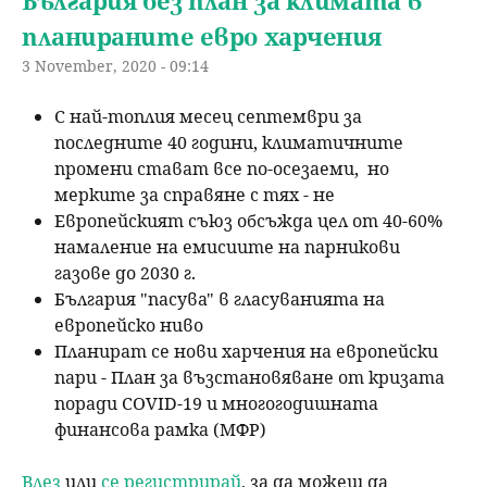
България без план за климата в
планираните евро харчения
3 November, 2020 - 09:14
С най-топлия месец септември за
последните 40 години, климатичните
промени стават все по-осезаеми, но
мерките за справяне с тях - не
Европейският съюз обсъжда цел от 40-60%
намаление на емисиите на парникови
газове до 2030 г.
България "пасува" в гласуванията на
европейско ниво
Планират се нови харчения на европейски
пари - План за възстановяване от кризата
поради COVID-19 и многогодишната
финансова рамка (МФР)
Влез
или
се регистрирай
, за да можеш да