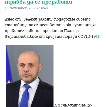
трябва да се преработи
19 November, 2020 - 16:43
Днес от "Зелени закони" подадохме своето
становище по обществената окнсултация за
правителствения проект на План за
възстановяване от кризата поради COVID-19
[1]
На снимката:Вице-