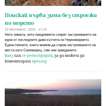
Поискай първа зима без строежи
по морето
18 December, 2020 - 11:19
Нито зимата, нито пандемията спират застрояването на 
едни от последните диви кътчета по Черноморието. 
Единствените, които можем да спрем застрояването на 
места като Синеморец, сме ние гражданите.
Влез
или
се регистрирай
, за да можеш да
коментираш
преглед